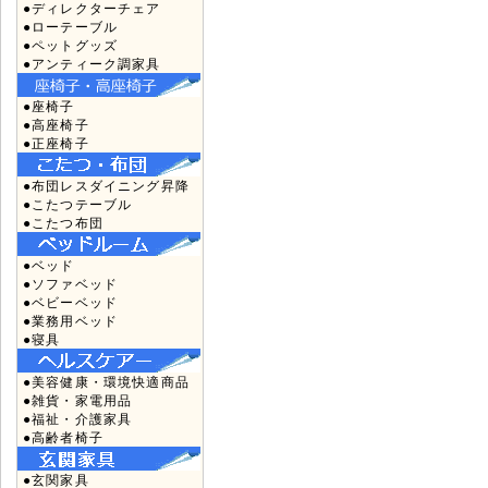
●ディレクターチェア
●ローテーブル
●ペットグッズ
●アンティーク調家具
●座椅子
●高座椅子
●正座椅子
●布団レスダイニング昇降
●こたつテーブル
●こたつ布団
●ベッド
●ソファベッド
●ベビーベッド
●業務用ベッド
●寝具
●美容健康・環境快適商品
●雑貨・家電用品
●福祉・介護家具
●高齢者椅子
●玄関家具