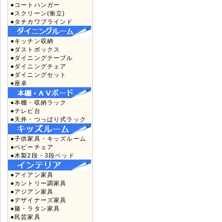
●コートハンガー
●スクリーン(衝立)
●タチカワブラインド
●キッチン収納
●ダストボックス
●ダイニングテーブル
●ダイニングチェア
●ダイニングセット
●座卓
●本棚・収納ラック
●テレビ台
●天井・つっぱり式ラック
●子供家具・キッズルーム
●ベビーチェア
●木製2段・3段ベッド
●アイアン家具
●カントリー調家具
●アジアン家具
●デザイナーズ家具
●籐・ラタン家具
●民芸家具