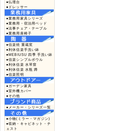
●仏壇台
●ドレッサー
●業務用家具シリーズ
●業務用・宿泊用ベッド
●法事チェア・テーブル
●業務用座椅子
●信楽焼 重蔵窯
●利休信楽手洗い鉢
●MEBIUSU 四季 手洗い鉢
●信楽シンプルボウル
●利休信楽 水琴窟
●利休信楽 水瓶 蹲
●信楽照明
●ガーデン家具
●室外機カバー
●その他
●メーカー・シリーズ一覧
●小物(ミラー・マガジン)
●収納・キャビネット・チ
ェスト