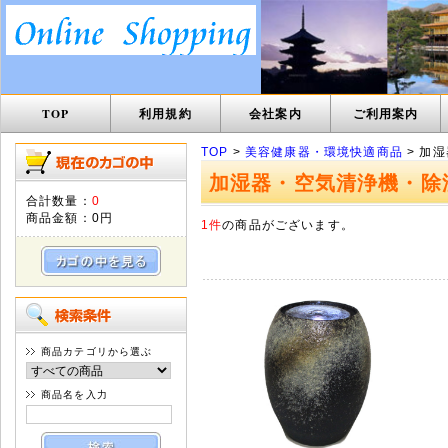
TOP
利用規約
会社案内
ご利用案内
TOP
>
美容健康器・環境快適商品
> 加
加湿器・空気清浄機・除
合計数量：
0
商品金額：
0円
1件
の商品がございます。
商品カテゴリから選ぶ
商品名を入力