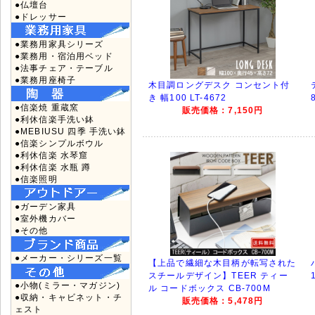
●仏壇台
●ドレッサー
●業務用家具シリーズ
●業務用・宿泊用ベッド
●法事チェア・テーブル
●業務用座椅子
木目調ロングデスク コンセント付
き 幅100 LT-4672
●信楽焼 重蔵窯
販売価格：7,150円
●利休信楽手洗い鉢
●MEBIUSU 四季 手洗い鉢
●信楽シンプルボウル
●利休信楽 水琴窟
●利休信楽 水瓶 蹲
●信楽照明
●ガーデン家具
●室外機カバー
●その他
●メーカー・シリーズ一覧
【上品で繊細な木目柄が転写された
スチールデザイン】TEER ティー
●小物(ミラー・マガジン)
ル コードボックス CB-700M
●収納・キャビネット・チ
販売価格：5,478円
ェスト