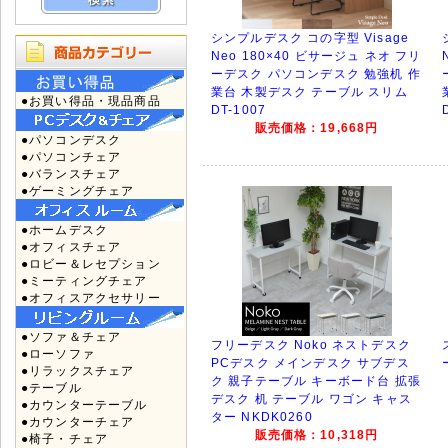
シンプルデスク コの字型 Visage
Neo 180×40 ビサージュ ネオ フリ
ーデスク パソコンデスク 勉強机 作
業台 木製デスク テーブル スリム
●お買い得品・現品商品
DT-1007
販売価格：19,668円
●パソコンデスク
●パソコンチェア
●バランスチェア
●ゲーミングチェア
●ホームデスク
●オフィスチェア
●ロビー＆レセプション
●ミーティングチェア
●オフィスアクセサリー
●ソファ＆チェア
フリーデスク Noko ネストデスク
●ローソファ
PCデスク メインデスク サブデス
●リラックスチェア
ク 親子テーブル キーボード台 拡張
●テーブル
デスク 机 テーブル ワゴン キャス
●カウンターテーブル
ター NKDK0260
●カウンターチェア
販売価格：10,318円
●椅子・チェア