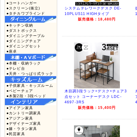
●コートハンガー
●スクリーン(衝立)
システムテレワークデスク DE-
●タチカワブラインド
10PLUS11 HIGHタイプ
販売価格：18,480円
●キッチン収納
●ダストボックス
●ダイニングテーブル
●ダイニングチェア
●ダイニングセット
●座卓
●本棚・収納ラック
●テレビ台
●天井・つっぱり式ラック
●子供家具・キッズルーム
●ベビーチェア
木目調3段ラック+デスク+チェア3
●木製2段・3段ベッド
点セット コーナーデスク LDC-
4697-3RS
販売価格：15,400円
●アイアン家具
●カントリー調家具
●アジアン家具
●デザイナーズ家具
●籐・ラタン家具
●民芸家具