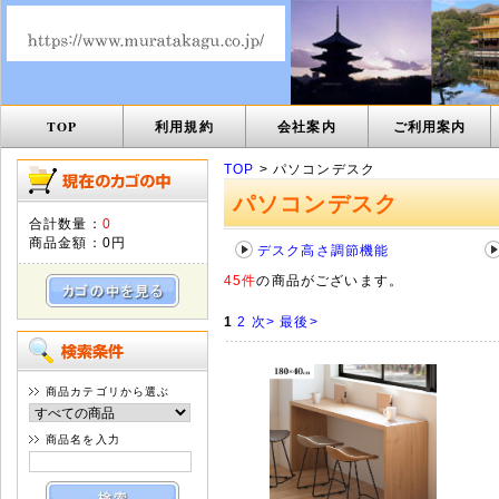
TOP
利用規約
会社案内
ご利用案内
TOP
> パソコンデスク
パソコンデスク
合計数量：
0
商品金額：
0円
デスク高さ調節機能
45件
の商品がございます。
1
2
次>
最後>
商品カテゴリから選ぶ
商品名を入力