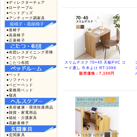
●ディレクターチェア
●ローテーブル
●ペットグッズ
●アンティーク調家具
●座椅子
●高座椅子
●正座椅子
●布団レスダイニング昇降
●こたつテーブル
スリムデスク 70×45 天板PVC コ
●こたつ布団
ード通し 巾木よけ RT-1096
販売価格：7,150円
●ベッド
●ソファベッド
●ベビーベッド
●業務用ベッド
●寝具
●美容健康・環境快適商品
●雑貨・家電用品
●福祉・介護家具
●高齢者椅子
●玄関家具