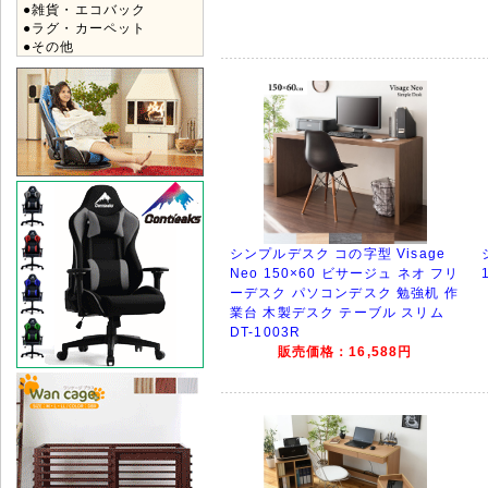
●雑貨・エコバック
●ラグ・カーペット
●その他
シンプルデスク コの字型 Visage
Neo 150×60 ビサージュ ネオ フリ
ーデスク パソコンデスク 勉強机 作
業台 木製デスク テーブル スリム
DT-1003R
販売価格：16,588円