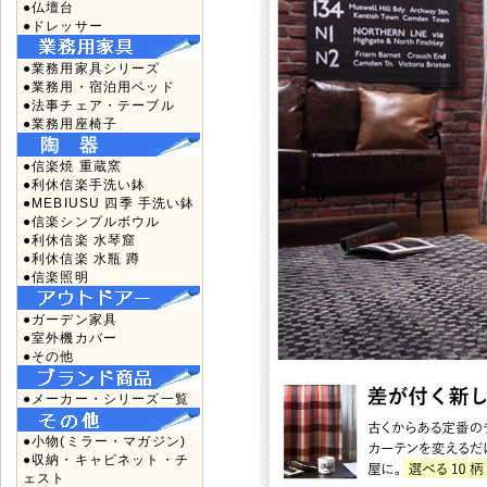
●仏壇台
●ドレッサー
●業務用家具シリーズ
●業務用・宿泊用ベッド
●法事チェア・テーブル
●業務用座椅子
●信楽焼 重蔵窯
●利休信楽手洗い鉢
●MEBIUSU 四季 手洗い鉢
●信楽シンプルボウル
●利休信楽 水琴窟
●利休信楽 水瓶 蹲
●信楽照明
●ガーデン家具
●室外機カバー
●その他
●メーカー・シリーズ一覧
●小物(ミラー・マガジン)
●収納・キャビネット・チ
ェスト