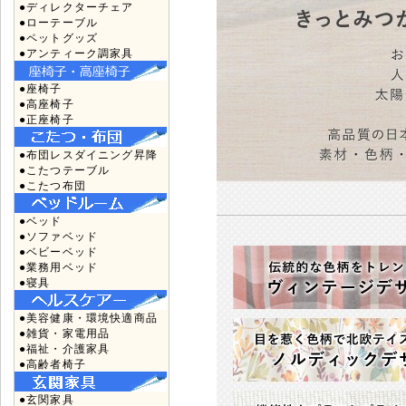
●ディレクターチェア
●ローテーブル
●ペットグッズ
●アンティーク調家具
●座椅子
●高座椅子
●正座椅子
●布団レスダイニング昇降
●こたつテーブル
●こたつ布団
●ベッド
●ソファベッド
●ベビーベッド
●業務用ベッド
●寝具
●美容健康・環境快適商品
●雑貨・家電用品
●福祉・介護家具
●高齢者椅子
●玄関家具