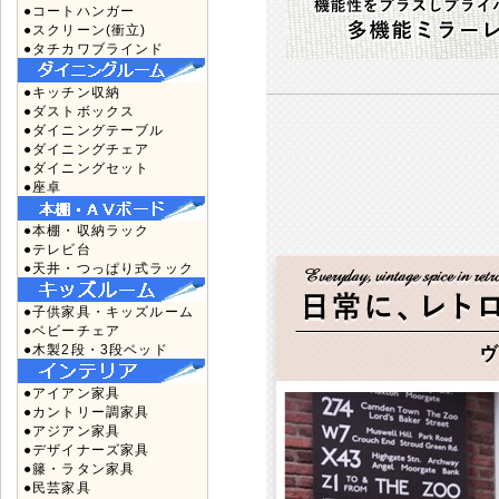
●コートハンガー
●スクリーン(衝立)
●タチカワブラインド
●キッチン収納
●ダストボックス
●ダイニングテーブル
●ダイニングチェア
●ダイニングセット
●座卓
●本棚・収納ラック
●テレビ台
●天井・つっぱり式ラック
●子供家具・キッズルーム
●ベビーチェア
●木製2段・3段ベッド
●アイアン家具
●カントリー調家具
●アジアン家具
●デザイナーズ家具
●籐・ラタン家具
●民芸家具