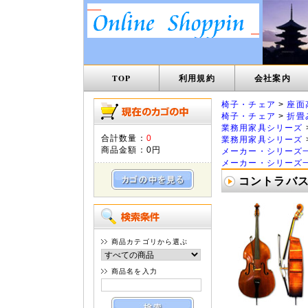
TOP
利用規約
会社案内
椅子・チェア
>
座面
椅子・チェア
>
折畳
業務用家具シリーズ
合計数量：
0
業務用家具シリーズ
商品金額：
0円
メーカー・シリーズ
メーカー・シリーズ
コントラバス
商品カテゴリから選ぶ
商品名を入力