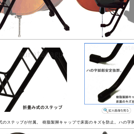
式のステップが付属。 樹脂製脚キャップで床面のキズを防止。ハの字