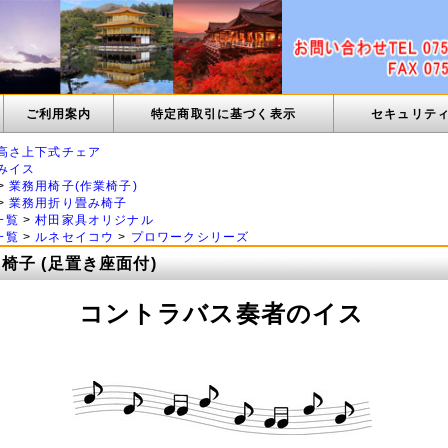
ご利用案内
特定商取引に基づく表示
セキュリテ
高さ上下式チェア
みイス
>
業務用椅子(作業椅子)
>
業務用折り畳み椅子
一覧
>
村田家具オリジナル
一覧
>
ルネセイコウ
>
プロワークシリーズ
椅子 (足置き座面付)
コントラバス奏者のイス