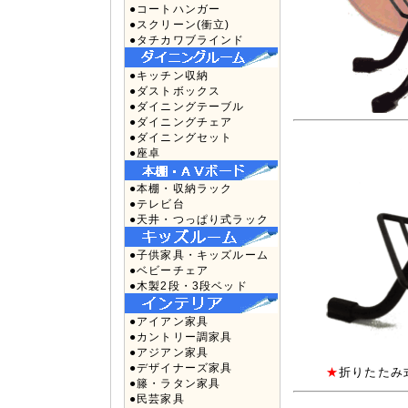
●コートハンガー
●スクリーン(衝立)
●タチカワブラインド
●キッチン収納
●ダストボックス
●ダイニングテーブル
●ダイニングチェア
●ダイニングセット
●座卓
●本棚・収納ラック
●テレビ台
●天井・つっぱり式ラック
●子供家具・キッズルーム
●ベビーチェア
●木製2段・3段ベッド
●アイアン家具
●カントリー調家具
●アジアン家具
●デザイナーズ家具
★
折りたたみ
●籐・ラタン家具
●民芸家具