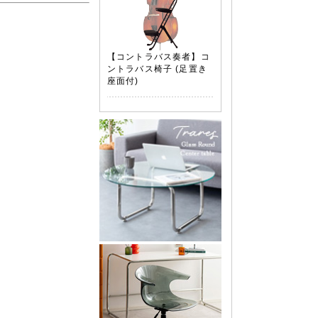
【コントラバス奏者】コ
ントラバス椅子 (足置き
座面付)