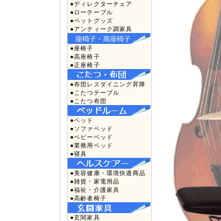
●ディレクターチェア
●ローテーブル
●ペットグッズ
●アンティーク調家具
●座椅子
●高座椅子
●正座椅子
●布団レスダイニング昇降
●こたつテーブル
●こたつ布団
●ベッド
●ソファベッド
●ベビーベッド
●業務用ベッド
●寝具
●美容健康・環境快適商品
●雑貨・家電用品
●福祉・介護家具
●高齢者椅子
●玄関家具