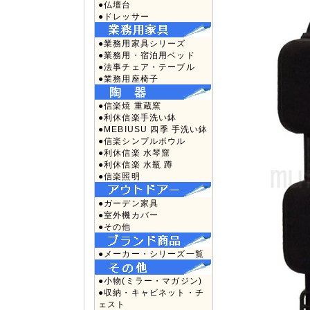
●仏壇台
●ドレッサー
●業務用家具シリーズ
●業務用・宿泊用ベッド
●法事チェア・テーブル
●業務用座椅子
●信楽焼 重蔵窯
●利休信楽手洗い鉢
●MEBIUSU 四季 手洗い鉢
●信楽シンプルボウル
●利休信楽 水琴窟
●利休信楽 水瓶 蹲
●信楽照明
●ガーデン家具
●室外機カバー
●その他
●メーカー・シリーズ一覧
●小物(ミラー・マガジン)
●収納・キャビネット・チ
ェスト