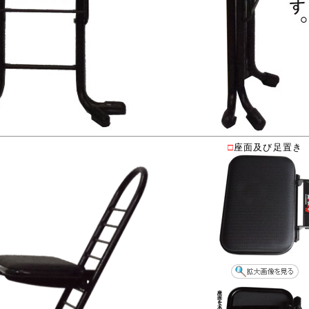
□
座面及び足置き