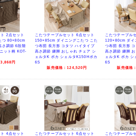
ト 2点セット
こたつテーブルセット 6点セット
こたつテーブルセ
 80×80cm
150×85cm ダイニングこたつ こた
120×80cm 
高さ調節 6段階
つ布団 長方形 コタツ ハイタイプ
つ布団 長方形 
 ニット柄 KOT-
高さ調節 継脚 おしゃれ チェア シ
高さ調節 継脚 お
ェルタK ポカ シェルタK150Hポカ
ェルタK ポカ シ
,868円
6S
6S
販売価格：124,520円
販売価格：1
ト 4点セット
こたつテーブルセット 6点セット
こたつテーブルセ