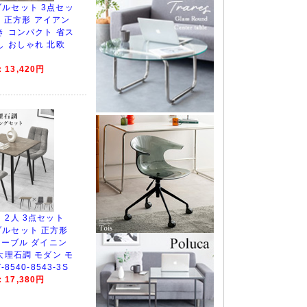
ルセット 3点セッ
人用 正方形 アイアン
き コンパクト 省ス
し おしゃれ 北欧
13,420円
 2人 3点セット
ルセット 正方形
テーブル ダイニン
大理石調 モダン モ
8540-8543-3S
17,380円