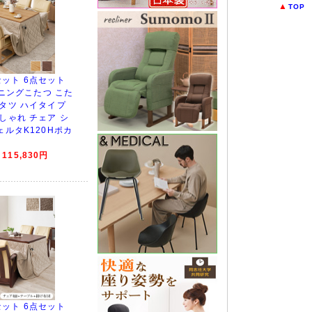
▲
TOP
ット 6点セット
ダイニングこたつ こた
コタツ ハイタイプ
しゃれ チェア シ
ェルタK120Hポカ
15,830円
ット 6点セット