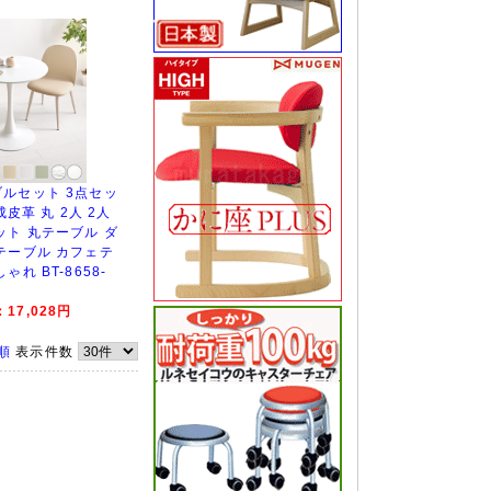
ルセット 3点セッ
成皮革 丸 2人 2人
ット 丸テーブル ダ
テーブル カフェテ
れ BT-8658-
17,028円
順
表示件数