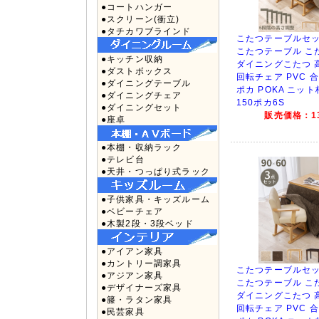
●コートハンガー
●スクリーン(衝立)
●タチカワブラインド
こたつテーブルセッ
こたつテーブル こたつ
●キッチン収納
ダイニングこたつ 
●ダストボックス
回転チェア PVC 
●ダイニングテーブル
ポカ POKA ニット柄
●ダイニングチェア
150ポカ6S
●ダイニングセット
販売価格：13
●座卓
●本棚・収納ラック
●テレビ台
●天井・つっぱり式ラック
●子供家具・キッズルーム
●ベビーチェア
●木製2段・3段ベッド
●アイアン家具
●カントリー調家具
こたつテーブルセッ
●アジアン家具
こたつテーブル こたつ
●デザイナーズ家具
ダイニングこたつ 
●籐・ラタン家具
回転チェア PVC 
●民芸家具