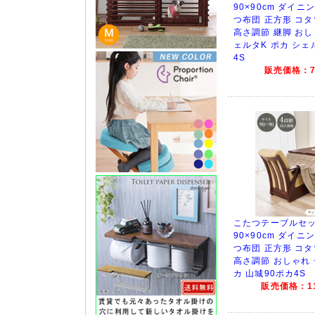
90×90cm ダイニ
つ布団 正方形 コタ
高さ調節 継脚 おし
ェルタK ポカ シェ
4S
販売価格：76
こたつテーブルセッ
90×90cm ダイニ
つ布団 正方形 コタ
高さ調節 おしゃれ 
カ 山城90ポカ4S
販売価格：11