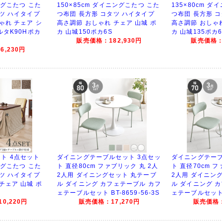
ングこたつ こた
150×85cm ダイニングこたつ こた
135×80cm 
ツ ハイタイプ
つ布団 長方形 コタツ ハイタイプ
つ布団 長方形 
ゃれ チェア シ
高さ調節 おしゃれ チェア 山城 ポ
高さ調節 おしゃれ
ルタK90Hポカ
カ 山城150ポカ6S
カ 山城135ポカ6
販売価格：182,930円
販売価格：1
,230円
ト 4点セット
ダイニングテーブルセット 3点セッ
ダイニングテーブ
ングこたつ こた
ト 直径80cm ファブリック 丸 2人
ト 直径70cm 
ツ ハイタイプ
2人用 ダイニングセット 丸テーブ
2人用 ダイニン
チェア 山城 ポ
ル ダイニング カフェテーブル カフ
ル ダイニング 
ェテーブルセット BT-8659-56-3S
ェテーブルセット B
0,220円
販売価格：17,270円
販売価格：