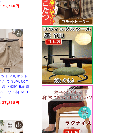
S
75,768円
ット 2点セット
たつ 90×60cm
 高さ調節 6段階
A ニット柄 KOT-
S
37,268円