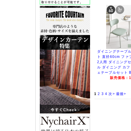
ダイニングテーブル
ト 直径60cm ファ
2人用 ダイニング
ル ダイニング カ
ェテーブルセット BT-
販売価格：15
1
2
3
4
次>
最後>