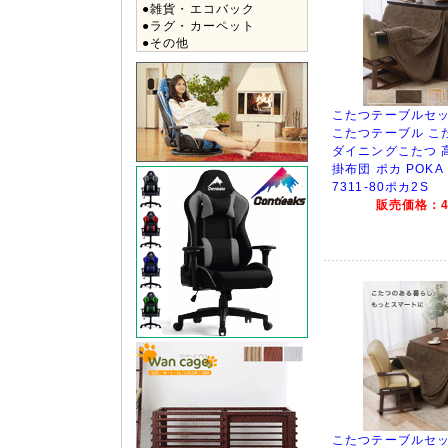
●雑貨・エコバック
●ラグ・カーペット
●その他
こたつテーブルセッ
こたつテーブル こたつ
ダイニングこたつ 
掛布団 ポカ POKA
7311-80ポカ2S
販売価格：43
こたつテーブルセッ