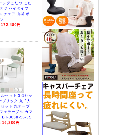
ダイニングこたつ こた
コタツ ハイタイプ
 チェア 山城 ポ
S
72,480円
ルセット 3点セッ
ファブリック 丸 2人
グセット 丸テーブ
カフェテーブル カフ
T-8658-56-3S
16,280円