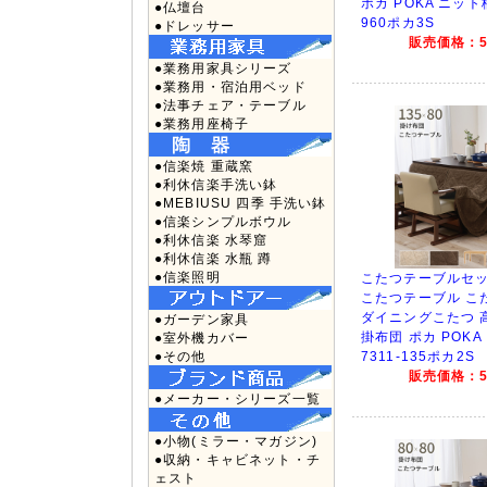
ポカ POKA ニット柄
●仏壇台
960ポカ3S
●ドレッサー
販売価格：50
●業務用家具シリーズ
●業務用・宿泊用ベッド
●法事チェア・テーブル
●業務用座椅子
●信楽焼 重蔵窯
●利休信楽手洗い鉢
●MEBIUSU 四季 手洗い鉢
●信楽シンプルボウル
●利休信楽 水琴窟
●利休信楽 水瓶 蹲
●信楽照明
こたつテーブルセッ
こたつテーブル こたつ
ダイニングこたつ 
●ガーデン家具
掛布団 ポカ POKA
●室外機カバー
●その他
7311-135ポカ2S
販売価格：53
●メーカー・シリーズ一覧
●小物(ミラー・マガジン)
●収納・キャビネット・チ
ェスト