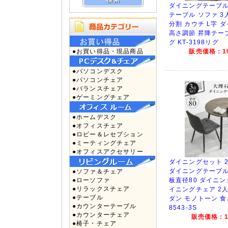
ダイニングテーブル
テーブル ソファ 3
分割 カウチ L字 
高さ調節 昇降テー
グ KT-3198リグ
●お買い得品・現品商品
販売価格：10
●パソコンデスク
●パソコンチェア
●バランスチェア
●ゲーミングチェア
●ホームデスク
●オフィスチェア
●ロビー＆レセプション
●ミーティングチェア
●オフィスアクセサリー
ダイニングセット 2
ダイニングテーブル
●ソファ＆チェア
●ローソファ
板直径80 ダイニン
●リラックスチェア
イニングチェア 2人
●テーブル
ダン モノトーン 食卓 
●カウンターテーブル
8543-3S
●カウンターチェア
販売価格：17
●椅子・チェア