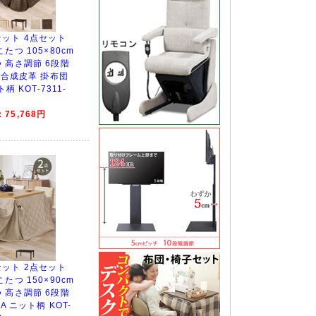
ット 4点セット
たつ 105×80cm
 高さ調節 6段階
 合成皮革 掛布団
柄 KOT-7311-
75,768円
ット 2点セット
たつ 150×90cm
 高さ調節 6段階
A ニット柄 KOT-