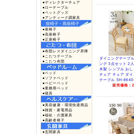
●ディレクターチェア
●ローテーブル
●ペットグッズ
●アンティーク調家具
●座椅子
●高座椅子
●正座椅子
●布団レスダイニング昇降
●こたつテーブル
ダイニングテーブル
●こたつ布団
ング 3点セット 2人
木製 シンプル お
●ベッド
チェア チェア ダ
●ソファベッド
テーブル SH-8640-
●ベビーベッド
販売価格：24
●業務用ベッド
●寝具
●美容健康・環境快適商品
●雑貨・家電用品
●福祉・介護家具
●高齢者椅子
●玄関家具