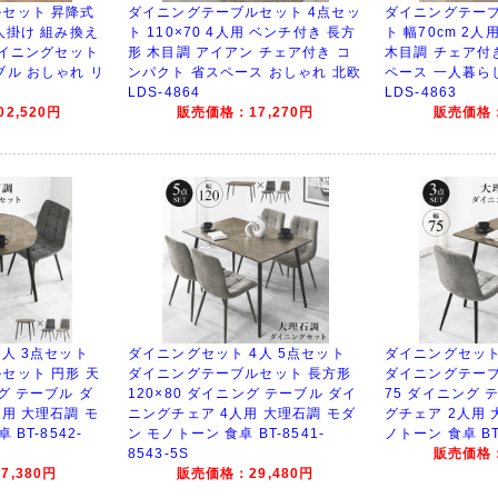
セット 昇降式
ダイニングテーブルセット 4点セッ
ダイニングテーブ
人掛け 組み換え
ト 110×70 4人用 ベンチ付き 長方
ト 幅70cm 2
ダイニングセット
形 木目調 アイアン チェア付き コ
木目調 チェア付
ブル おしゃれ リ
ンパクト 省スペース おしゃれ 北欧
ペース 一人暮ら
LDS-4864
LDS-4863
2,520円
販売価格：17,270円
販売価格：
人 3点セット
ダイニングセット 4人 5点セット
ダイニングセット
セット 円形 天
ダイニングテーブルセット 長方形
ダイニングテーブ
グ テーブル ダ
120×80 ダイニング テーブル ダイ
75 ダイニング 
用 大理石調 モ
ニングチェア 4人用 大理石調 モダ
グチェア 2人用 
BT-8542-
ン モノトーン 食卓 BT-8541-
ノトーン 食卓 BT-
8543-5S
販売価格：
,380円
販売価格：29,480円