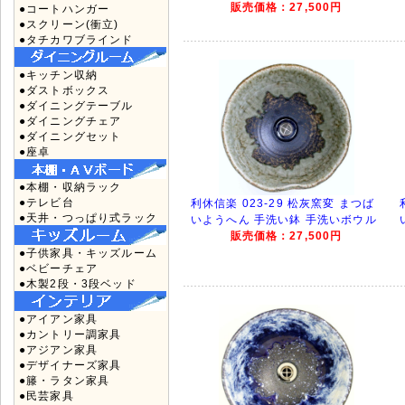
販売価格：27,500円
●コートハンガー
●スクリーン(衝立)
●タチカワブラインド
●キッチン収納
●ダストボックス
●ダイニングテーブル
●ダイニングチェア
●ダイニングセット
●座卓
●本棚・収納ラック
●テレビ台
利休信楽 023-29 松灰窯変 まつば
●天井・つっぱり式ラック
いようへん 手洗い鉢 手洗いボウル
販売価格：27,500円
●子供家具・キッズルーム
●ベビーチェア
●木製2段・3段ベッド
●アイアン家具
●カントリー調家具
●アジアン家具
●デザイナーズ家具
●籐・ラタン家具
●民芸家具