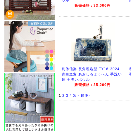
ウル
販売価格：33,000円
利休信楽 長角埋込型 TY16-3024
青白窯変 あおしろようへん 手洗い
鉢 手洗いボウル
販売価格：35,200円
1
2
3
4
次>
最後>