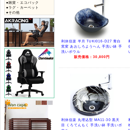
●雑貨・エコバック
●ラグ・カーペット
●その他
利休信楽 半月 TUKI016-D27 青白
窯変 あおしろようへん 手洗い鉢 手
洗いボウル
販売価格：30,800円
利休信楽 丸埋込型 MA11-30 黒天
目 くろてんもく 手洗い鉢 手洗いボ