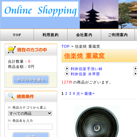
TOP
利用規約
会社案内
ご利用案内
TOP
> 信楽焼 重蔵窯
信楽焼 重蔵窯
合計数量：
0
商品金額：
0円
利休信楽手洗い鉢
利休信楽 水琴窟
127件
の商品がございます。
1
2
3
4
次>
最後>
商品カテゴリから選ぶ
商品名を入力