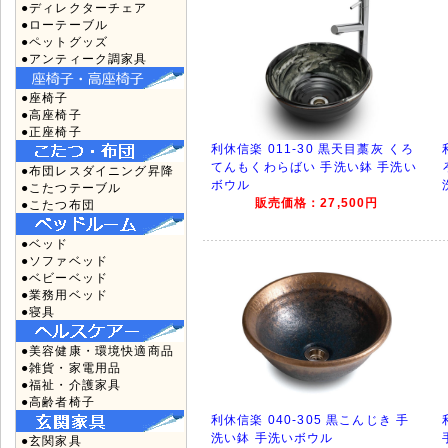
●ディレクターチェア
●ローテーブル
●ペットグッズ
●アンティーク調家具
●座椅子
●高座椅子
●正座椅子
利休信楽 011-30 黒天目藁灰 くろ
てんもくわらばい 手洗い鉢 手洗い
●布団レスダイニング昇降
ボウル
●こたつテーブル
販売価格：27,500円
●こたつ布団
●ベッド
●ソファベッド
●ベビーベッド
●業務用ベッド
●寝具
●美容健康・環境快適商品
●雑貨・家電用品
●福祉・介護家具
●高齢者椅子
利休信楽 040-305 黒こんじき 手
洗い鉢 手洗いボウル
●玄関家具