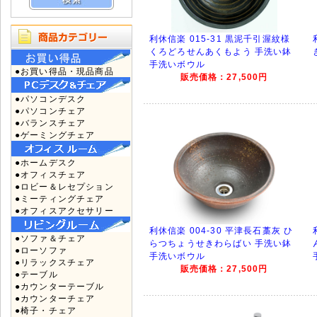
利休信楽 015-31 黒泥千引渥紋様
くろどろせんあくもよう 手洗い鉢
手洗いボウル
●お買い得品・現品商品
販売価格：27,500円
●パソコンデスク
●パソコンチェア
●バランスチェア
●ゲーミングチェア
●ホームデスク
●オフィスチェア
●ロビー＆レセプション
●ミーティングチェア
●オフィスアクセサリー
利休信楽 004-30 平津長石藁灰 ひ
●ソファ＆チェア
らつちょうせきわらばい 手洗い鉢
●ローソファ
手洗いボウル
●リラックスチェア
販売価格：27,500円
●テーブル
●カウンターテーブル
●カウンターチェア
●椅子・チェア