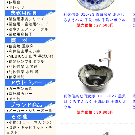
●仏壇台
●ドレッサー
利休信楽 016-33 青白窯変 あおし
●業務用家具シリーズ
ろようへん 手洗い鉢 手洗いボウル
●業務用・宿泊用ベッド
販売価格：27,500円
●法事チェア・テーブル
●業務用座椅子
●信楽焼 重蔵窯
●利休信楽手洗い鉢
●MEBIUSU 四季 手洗い鉢
●信楽シンプルボウル
●利休信楽 水琴窟
●利休信楽 水瓶 蹲
●信楽照明
●ガーデン家具
●室外機カバー
利休信楽だ円変形 DH11-D27 黒天
●その他
目 くろてんもく 手洗い鉢 手洗いボ
ウル
●メーカー・シリーズ一覧
販売価格：30,800円
●小物(ミラー・マガジン)
●収納・キャビネット・チ
ェスト