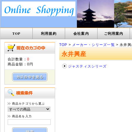
TOP
利用規約
会社案内
ご利用案内
TOP
>
メーカー・シリーズ一覧
> 永井興
永井興産
合計数量：
0
商品金額：
0円
ジャスティスシリーズ
商品カテゴリから選ぶ
商品名を入力