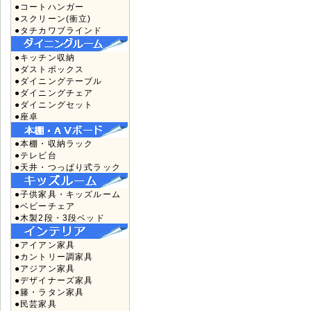
●コートハンガー
●スクリーン(衝立)
●タチカワブラインド
●キッチン収納
●ダストボックス
●ダイニングテーブル
●ダイニングチェア
●ダイニングセット
●座卓
●本棚・収納ラック
●テレビ台
●天井・つっぱり式ラック
●子供家具・キッズルーム
●ベビーチェア
●木製2段・3段ベッド
●アイアン家具
●カントリー調家具
●アジアン家具
●デザイナーズ家具
●籐・ラタン家具
●民芸家具