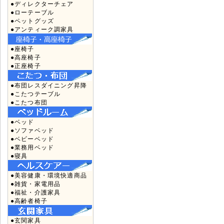
●ディレクターチェア
●ローテーブル
●ペットグッズ
●アンティーク調家具
●座椅子
●高座椅子
●正座椅子
●布団レスダイニング昇降
●こたつテーブル
●こたつ布団
●ベッド
●ソファベッド
●ベビーベッド
●業務用ベッド
●寝具
●美容健康・環境快適商品
●雑貨・家電用品
●福祉・介護家具
●高齢者椅子
●玄関家具