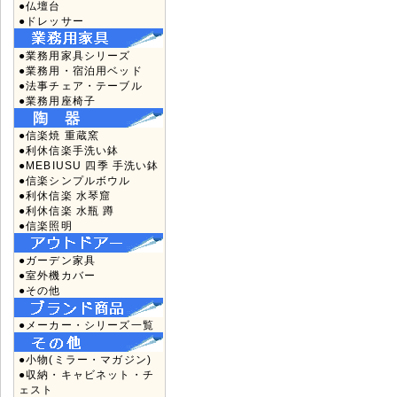
●仏壇台
●ドレッサー
●業務用家具シリーズ
●業務用・宿泊用ベッド
●法事チェア・テーブル
●業務用座椅子
●信楽焼 重蔵窯
●利休信楽手洗い鉢
●MEBIUSU 四季 手洗い鉢
●信楽シンプルボウル
●利休信楽 水琴窟
●利休信楽 水瓶 蹲
●信楽照明
●ガーデン家具
●室外機カバー
●その他
●メーカー・シリーズ一覧
●小物(ミラー・マガジン)
●収納・キャビネット・チ
ェスト