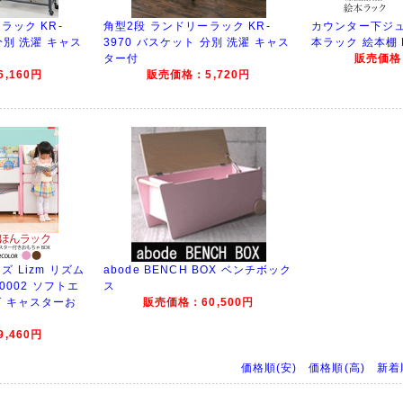
ラック KR-
角型2段 ランドリーラック KR-
カウンター下ジュ
分別 洗濯 キャス
3970 バスケット 分別 洗濯 キャス
本ラック 絵本棚 F
ター付
販売価格：
,160円
販売価格：5,720円
 Lizm リズム
abode BENCH BOX ベンチボック
0002 ソフトエ
ス
 キャスターお
販売価格：60,500円
,460円
価格順(安)
価格順(高)
新着