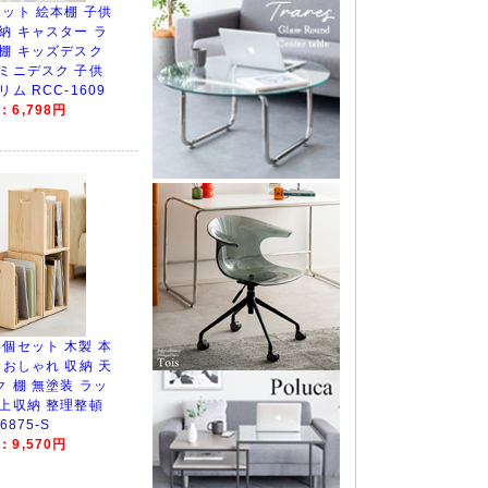
セット 絵本棚 子供
納 キャスター ラ
納棚 キッズデスク
 ミニデスク 子供
ム RCC-1609
6,798円
4個セット 木製 本
 おしゃれ 収納 天
 棚 無塗装 ラッ
卓上収納 整理整頓
6875-S
9,570円