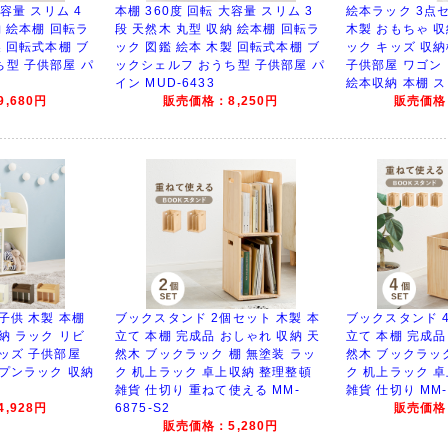
大容量 スリム 4
本棚 360度 回転 大容量 スリム 3
絵本ラック 3点
納 絵本棚 回転ラ
段 天然木 丸型 収納 絵本棚 回転ラ
木製 おもちゃ 収
製 回転式本棚 ブ
ック 図鑑 絵本 木製 回転式本棚 ブ
ック キッズ 収
ち型 子供部屋 パ
ックシェルフ おうち型 子供部屋 パ
子供部屋 ワゴン
イン MUD-6433
絵本収納 本棚 スリ
,680円
販売価格：8,250円
販売価格：
子供 木製 本棚
ブックスタンド 2個セット 木製 本
ブックスタンド 
納 ラック リビ
立て 本棚 完成品 おしゃれ 収納 天
立て 本棚 完成品
ッズ 子供部屋
然木 ブックラック 棚 無塗装 ラッ
然木 ブックラック
ープンラック 収納
ク 机上ラック 卓上収納 整理整頓
ク 机上ラック 
雑貨 仕切り 重ねて使える MM-
雑貨 仕切り MM-
,928円
6875-S2
販売価格：
販売価格：5,280円