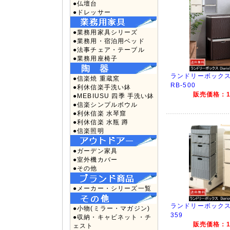
●仏壇台
●ドレッサー
●業務用家具シリーズ
●業務用・宿泊用ベッド
●法事チェア・テーブル
●業務用座椅子
ランドリーボックス
●信楽焼 重蔵窯
RB-500
●利休信楽手洗い鉢
販売価格：12
●MEBIUSU 四季 手洗い鉢
●信楽シンプルボウル
●利休信楽 水琴窟
●利休信楽 水瓶 蹲
●信楽照明
●ガーデン家具
●室外機カバー
●その他
●メーカー・シリーズ一覧
ランドリーボックス Di
●小物(ミラー・マガジン)
359
●収納・キャビネット・チ
販売価格：13
ェスト