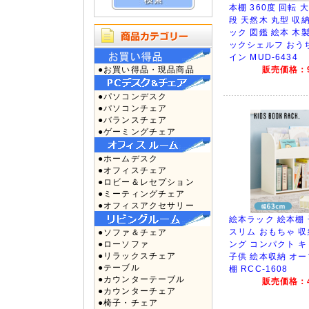
本棚 360度 回転 
段 天然木 丸型 収
ック 図鑑 絵本 木
ックシェルフ おう
イン MUD-6434
●お買い得品・現品商品
販売価格：9
●パソコンデスク
●パソコンチェア
●バランスチェア
●ゲーミングチェア
●ホームデスク
●オフィスチェア
●ロビー＆レセプション
●ミーティングチェア
●オフィスアクセサリー
絵本ラック 絵本棚 
スリム おもちゃ 収
●ソファ＆チェア
●ローソファ
ング コンパクト キ
●リラックスチェア
子供 絵本収納 オ
●テーブル
棚 RCC-1608
●カウンターテーブル
販売価格：4
●カウンターチェア
●椅子・チェア