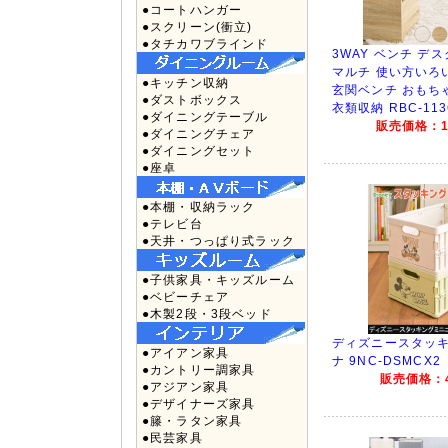
●コートハンガー
●スクリーン(衝立)
●タチカワブラインド
3WAY ベンチ デ
マルチ 使い方いろい
●キッチン収納
玄関ベンチ おもち
●ダストボックス
衣類収納 RBC-113
●ダイニングテーブル
販売価格：12
●ダイニングチェア
●ダイニングセット
●座卓
●本棚・収納ラック
●テレビ台
●天井・つっぱり式ラック
●子供家具・キッズルーム
●ベビーチェア
●木製2段・3段ベッド
ディズニースタッ
●アイアン家具
ナ 9NC-DSMCX2
●カントリー調家具
販売価格：4
●アジアン家具
●デザイナーズ家具
●籐・ラタン家具
●民芸家具