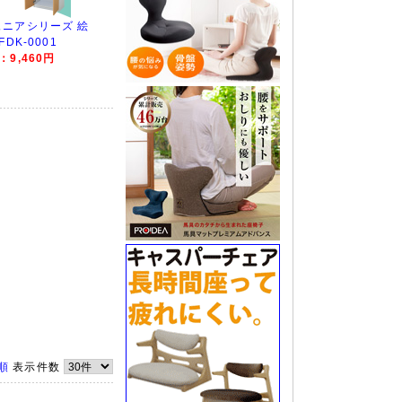
ニアシリーズ 絵
DK-0001
9,460円
順
表示件数