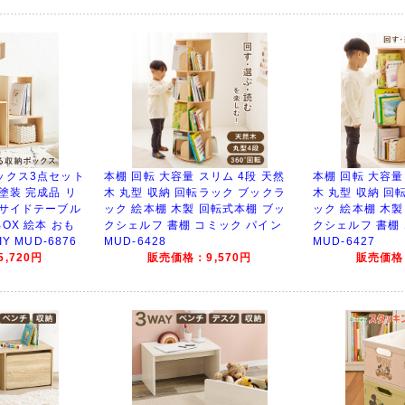
ックス3点セット
本棚 回転 大容量 スリム 4段 天然
本棚 回転 大容量
塗装 完成品 リ
木 丸型 収納 回転ラック ブックラ
木 丸型 収納 回
 サイドテーブル
ック 絵本棚 木製 回転式本棚 ブッ
ック 絵本棚 木製
OX 絵本 おも
クシェルフ 書棚 コミック パイン
クシェルフ 書棚
Y MUD-6876
MUD-6428
MUD-6427
,720円
販売価格：9,570円
販売価格：