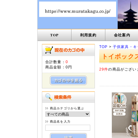
TOP
利用規約
会社案内
TOP
>
子供家具・キ
トイボック
合計数量：
0
商品金額：
0円
29件
の商品がござい
商品カテゴリから選ぶ
商品名を入力