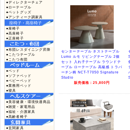
●ディレクターチェア
●ローテーブル
●ペットグッズ
●アンティーク調家具
●座椅子
●高座椅子
●正座椅子
●布団レスダイニング昇降
センターテーブル ネストテーブル
●こたつテーブル
Lumo ルモ リビングテーブル 2個
●こたつ布団
セット 入れ子テーブル ラウンドテ
ーブル ローテーブル 高級感 トラバ
●ベッド
ーチン柄 NCT-T7050 Signature
●ソファベッド
Studio
●ベビーベッド
販売価格：25,800円
●業務用ベッド
●寝具
●美容健康・環境快適商品
●雑貨・家電用品
●福祉・介護家具
●高齢者椅子
●玄関家具