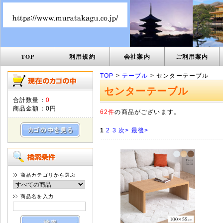
TOP
利用規約
会社案内
ご利用案内
TOP
>
テーブル
> センターテーブル
センターテーブル
合計数量：
0
商品金額：
0円
62件
の商品がございます。
1
2
3
次>
最後>
商品カテゴリから選ぶ
商品名を入力