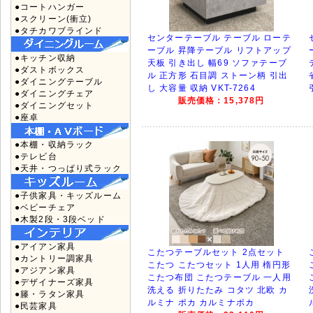
●コートハンガー
●スクリーン(衝立)
●タチカワブラインド
センターテーブル テーブル ローテ
ーブル 昇降テーブル リフトアップ
●キッチン収納
天板 引き出し 幅69 ソファテーブ
●ダストボックス
ル 正方形 石目調 ストーン柄 引出
●ダイニングテーブル
し 大容量 収納 VKT-7264
●ダイニングチェア
販売価格：15,378円
●ダイニングセット
●座卓
●本棚・収納ラック
●テレビ台
●天井・つっぱり式ラック
●子供家具・キッズルーム
●ベビーチェア
●木製2段・3段ベッド
●アイアン家具
こたつテーブルセット 2点セット
●カントリー調家具
こたつ こたつセット 1人用 楕円形
●アジアン家具
こたつ布団 こたつテーブル 一人用
●デザイナーズ家具
洗える 折りたたみ コタツ 北欧 カ
●籐・ラタン家具
ルミナ ポカ カルミナポカ
●民芸家具