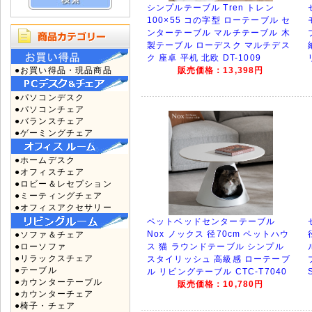
シンプルテーブル Tren トレン
100×55 コの字型 ローテーブル セ
ンターテーブル マルチテーブル 木
製テーブル ローデスク マルチデス
ク 座卓 平机 北欧 DT-1009
●お買い得品・現品商品
販売価格：13,398円
●パソコンデスク
●パソコンチェア
●バランスチェア
●ゲーミングチェア
●ホームデスク
●オフィスチェア
●ロビー＆レセプション
●ミーティングチェア
●オフィスアクセサリー
ペットベッドセンターテーブル
Nox ノックス 径70cm ペットハウ
●ソファ＆チェア
●ローソファ
ス 猫 ラウンドテーブル シンプル
●リラックスチェア
スタイリッシュ 高級感 ローテーブ
●テーブル
ル リビングテーブル CTC-T7040
●カウンターテーブル
販売価格：10,780円
●カウンターチェア
●椅子・チェア