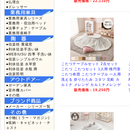
販売価格：22,110円
●仏壇台
●ドレッサー
●業務用家具シリーズ
●業務用・宿泊用ベッド
●法事チェア・テーブル
●業務用座椅子
●信楽焼 重蔵窯
●利休信楽手洗い鉢
●MEBIUSU 四季 手洗い鉢
●信楽シンプルボウル
こたつテーブルセット 2点セット
●利休信楽 水琴窟
●利休信楽 水瓶 蹲
こたつ こたつセット 1人用 楕円形
●信楽照明
こたつ布団 こたつテーブル 一人用
洗える 折りたたみ コタツ 北欧 カ
ルミナ メレンゲ カルミナメレンゲ
●ガーデン家具
販売価格：19,250円
●室外機カバー
●その他
●メーカー・シリーズ一覧
●小物(ミラー・マガジン)
●収納・キャビネット・チ
ェスト