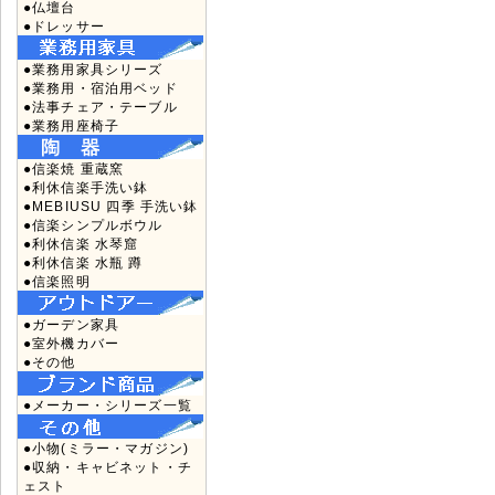
●仏壇台
●ドレッサー
●業務用家具シリーズ
●業務用・宿泊用ベッド
●法事チェア・テーブル
●業務用座椅子
●信楽焼 重蔵窯
●利休信楽手洗い鉢
●MEBIUSU 四季 手洗い鉢
●信楽シンプルボウル
●利休信楽 水琴窟
●利休信楽 水瓶 蹲
●信楽照明
●ガーデン家具
●室外機カバー
●その他
●メーカー・シリーズ一覧
●小物(ミラー・マガジン)
●収納・キャビネット・チ
ェスト