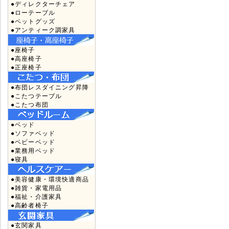
●ディレクターチェア
●ローテーブル
●ペットグッズ
●アンティーク調家具
●座椅子
●高座椅子
●正座椅子
●布団レスダイニング昇降
●こたつテーブル
●こたつ布団
●ベッド
●ソファベッド
●ベビーベッド
●業務用ベッド
●寝具
●美容健康・環境快適商品
●雑貨・家電用品
●福祉・介護家具
●高齢者椅子
●玄関家具