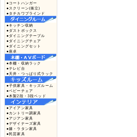
●コートハンガー
●スクリーン(衝立)
●タチカワブラインド
●キッチン収納
●ダストボックス
●ダイニングテーブル
●ダイニングチェア
●ダイニングセット
●座卓
●本棚・収納ラック
●テレビ台
●天井・つっぱり式ラック
●子供家具・キッズルーム
●ベビーチェア
●木製2段・3段ベッド
●アイアン家具
●カントリー調家具
●アジアン家具
●デザイナーズ家具
●籐・ラタン家具
●民芸家具