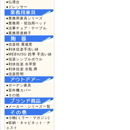
●仏壇台
●ドレッサー
●業務用家具シリーズ
●業務用・宿泊用ベッド
●法事チェア・テーブル
●業務用座椅子
●信楽焼 重蔵窯
●利休信楽手洗い鉢
●MEBIUSU 四季 手洗い鉢
●信楽シンプルボウル
●利休信楽 水琴窟
●利休信楽 水瓶 蹲
●信楽照明
●ガーデン家具
●室外機カバー
●その他
●メーカー・シリーズ一覧
●小物(ミラー・マガジン)
●収納・キャビネット・チ
ェスト