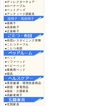
●ディレクターチェア
●ローテーブル
●ペットグッズ
●アンティーク調家具
●座椅子
●高座椅子
●正座椅子
●布団レスダイニング昇降
●こたつテーブル
●こたつ布団
●ベッド
●ソファベッド
●ベビーベッド
●業務用ベッド
●寝具
●美容健康・環境快適商品
●雑貨・家電用品
●福祉・介護家具
●高齢者椅子
●玄関家具