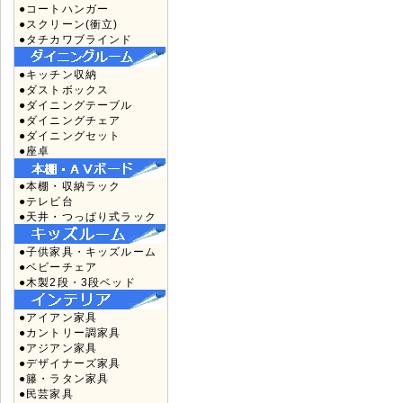
●コートハンガー
●スクリーン(衝立)
●タチカワブラインド
●キッチン収納
●ダストボックス
●ダイニングテーブル
●ダイニングチェア
●ダイニングセット
●座卓
●本棚・収納ラック
●テレビ台
●天井・つっぱり式ラック
●子供家具・キッズルーム
●ベビーチェア
●木製2段・3段ベッド
●アイアン家具
●カントリー調家具
●アジアン家具
●デザイナーズ家具
●籐・ラタン家具
●民芸家具