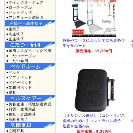
●ディレクターチェア
●ローテーブル
●ペットグッズ
●アンティーク調家具
●座椅子
●高座椅子
●正座椅子
身長やワークに合わせて立ち姿勢作
業をサポート
●布団レスダイニング昇降
販売価格：16,280円
●こたつテーブル
●こたつ布団
●ベッド
●ソファベッド
●ベビーベッド
●業務用ベッド
●寝具
●美容健康・環境快適商品
●雑貨・家電用品
●福祉・介護家具
【オリジナル商品】【コントラバス
●高齢者椅子
奏者のために】コントラバス椅子
足置き座面のみ
●玄関家具
販売価格：9,350円