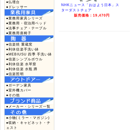
●仏壇台
NHKニュース「おはよう日本」ス
●ドレッサー
ターダストチェア
販売価格：19,470円
●業務用家具シリーズ
●業務用・宿泊用ベッド
●法事チェア・テーブル
●業務用座椅子
●信楽焼 重蔵窯
●利休信楽手洗い鉢
●MEBIUSU 四季 手洗い鉢
●信楽シンプルボウル
●利休信楽 水琴窟
●利休信楽 水瓶 蹲
●信楽照明
●ガーデン家具
●室外機カバー
●その他
●メーカー・シリーズ一覧
●小物(ミラー・マガジン)
●収納・キャビネット・チ
ェスト