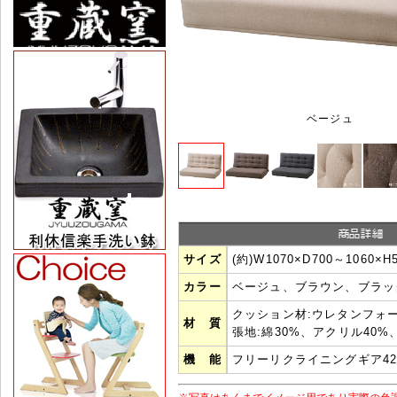
ベージュ
サイズ
(約)W1070×D700～1060×H
カラー
ベージュ、ブラウン、ブラッ
クッション材:ウレタンフォ
材 質
張地:綿30%、アクリル40%
機 能
フリーリクライニングギア4