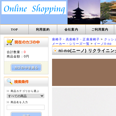
TOP
利用規約
会社案内
ご利用案内
座椅子・高座椅子・正座座椅子
>
クッシ
メーカー・シリーズ一覧
>
イーノ/i-no
ni-no(ニーノ) リクライニ
合計数量：
0
商品金額：
0円
商品カテゴリから選ぶ
商品名を入力