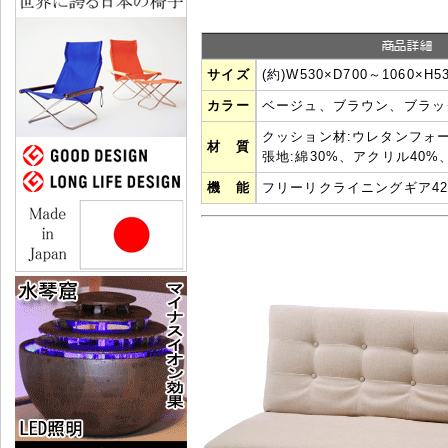
サイズ
(約)W530×D700～1060×H5
カラー
ベージュ、ブラウン、ブラッ
クッション材:ウレタンフォ
材 質
張地:綿30%、アクリル40%
機 能
フリーリクライニングギア4