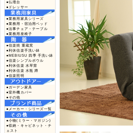
●仏壇台
●ドレッサー
●業務用家具シリーズ
●業務用・宿泊用ベッド
●法事チェア・テーブル
●業務用座椅子
●信楽焼 重蔵窯
●利休信楽手洗い鉢
●MEBIUSU 四季 手洗い鉢
●信楽シンプルボウル
●利休信楽 水琴窟
●利休信楽 水瓶 蹲
●信楽照明
●ガーデン家具
●室外機カバー
●その他
●メーカー・シリーズ一覧
●小物(ミラー・マガジン)
●収納・キャビネット・チ
ェスト