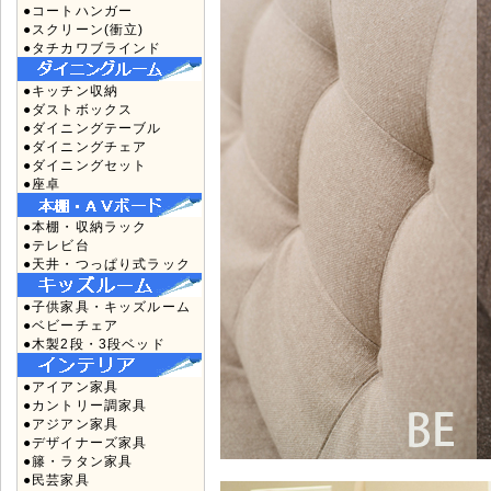
●コートハンガー
●スクリーン(衝立)
●タチカワブラインド
●キッチン収納
●ダストボックス
●ダイニングテーブル
●ダイニングチェア
●ダイニングセット
●座卓
●本棚・収納ラック
●テレビ台
●天井・つっぱり式ラック
●子供家具・キッズルーム
●ベビーチェア
●木製2段・3段ベッド
●アイアン家具
●カントリー調家具
●アジアン家具
●デザイナーズ家具
●籐・ラタン家具
●民芸家具