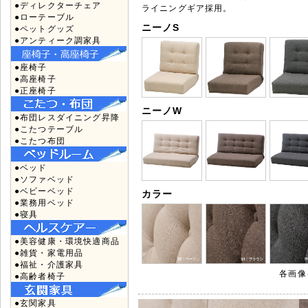
●ディレクターチェア
ライニングギア採用。
●ローテーブル
ニーノS
●ペットグッズ
●アンティーク調家具
●座椅子
●高座椅子
●正座椅子
ニーノW
●布団レスダイニング昇降
●こたつテーブル
●こたつ布団
●ベッド
●ソファベッド
●ベビーベッド
カラー
●業務用ベッド
●寝具
●美容健康・環境快適商品
●雑貨・家電用品
●福祉・介護家具
各画像
●高齢者椅子
●玄関家具