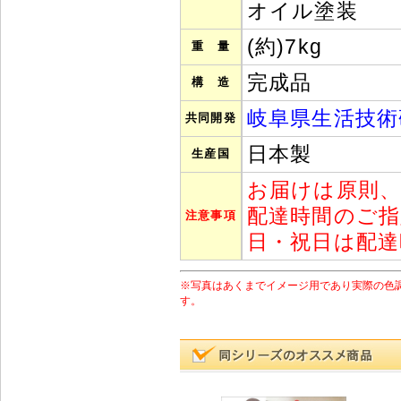
オイル塗装
(約)7kg
重 量
完成品
構 造
岐阜県生活技術
共同開発
日本製
生産国
お届けは原則
配達時間のご
注意事項
日・祝日は配
※写真はあくまでイメージ用であり実際の色
す。