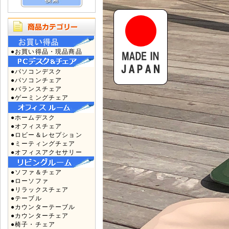
●お買い得品・現品商品
●パソコンデスク
●パソコンチェア
●バランスチェア
●ゲーミングチェア
●ホームデスク
●オフィスチェア
●ロビー＆レセプション
●ミーティングチェア
●オフィスアクセサリー
●ソファ＆チェア
●ローソファ
●リラックスチェア
●テーブル
●カウンターテーブル
●カウンターチェア
●椅子・チェア