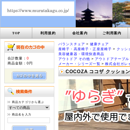
TOP
利用規約
会社案内
ご利用案内
バランスチェア
>
健康チェア
座椅子・高座椅子・正座座椅子
>
クッシ
美容健康器・環境快適商品
合計数量：
0
アウトドア その他
>
アウトドアテーブル
商品金額：
0円
メーカー・シリーズ一覧
>
株式会社ガレイヴ
COCOZA ココザ クッショ
商品カテゴリから選ぶ
商品名を入力