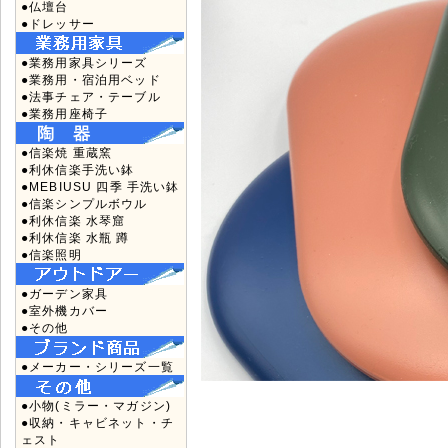
●仏壇台
●ドレッサー
●業務用家具シリーズ
●業務用・宿泊用ベッド
●法事チェア・テーブル
●業務用座椅子
●信楽焼 重蔵窯
●利休信楽手洗い鉢
●MEBIUSU 四季 手洗い鉢
●信楽シンプルボウル
●利休信楽 水琴窟
●利休信楽 水瓶 蹲
●信楽照明
●ガーデン家具
●室外機カバー
●その他
●メーカー・シリーズ一覧
●小物(ミラー・マガジン)
●収納・キャビネット・チ
ェスト