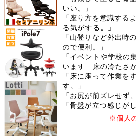
いい。」
「座り方を意識する
る気がする。」
「山登りなど外出時
ので便利。」
「イベントや学校の
います 床の冷たさ
「床に座って作業を
す。」
「お尻が前ズレせず
「骨盤が立つ感じが
※
個人