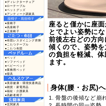
●ディレクターチェア
●ローテーブル
●ペットグッズ
●アンティーク調家具
座ると僅かに座面
●座椅子
●高座椅子
とでよい姿勢にな
●正座椅子
前後左右どの方向
●布団レスダイニング昇降
●こたつテーブル
傾くので、姿勢を
●こたつ布団
の負担を軽減、体
●ベッド
ます。
●ソファベッド
●ベビーベッド
●業務用ベッド
●寝具
●美容健康・環境快適商品
身体(腰・お尻)
●雑貨・家電用品
●福祉・介護家具
●高齢者椅子
1. 骨盤の後傾など崩
2. 長時間の同一姿
●玄関家具