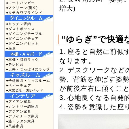
●コートハンガー
増大)
●スクリーン(衝立)
●タチカワブラインド
●キッチン収納
●ダストボックス
●ダイニングテーブル
“ゆらぎ”で快適
●ダイニングチェア
●ダイニングセット
●座卓
1. 座ると自然に前
なります。
●本棚・収納ラック
●テレビ台
2. デスクワークな
●天井・つっぱり式ラック
勢、背筋を伸ばす姿勢
●子供家具・キッズルーム
●ベビーチェア
が前後左右に傾くこ
●木製2段・3段ベッド
3. 心地良くなる自
●アイアン家具
4. 姿勢を意識した座
●カントリー調家具
●アジアン家具
●デザイナーズ家具
●籐・ラタン家具
●民芸家具