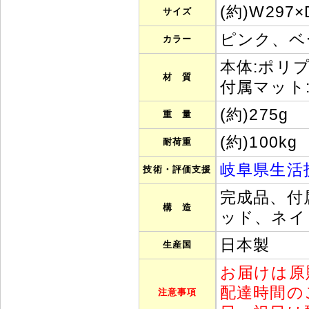
(約)W297×
サイズ
ピンク、ベ
カラー
本体:ポリ
材 質
付属マット:
(約)275g
重 量
(約)100kg
耐荷重
岐阜県生活
技術・評価支援
完成品、付
構 造
ッド、ネイ
日本製
生産国
お届けは原
配達時間の
注意事項