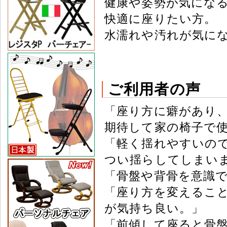
健康や姿勢が気にな
快適に座りたい方。
水濡れや汚れが気に
ご利用者の声
「座り方に癖があり
期待して家の椅子で
「軽く揺れやすいの
つい揺らしてしまい
「骨盤や背骨を意識
「座り方を変えるこ
が気持ち良い。」
「前傾して座ると骨