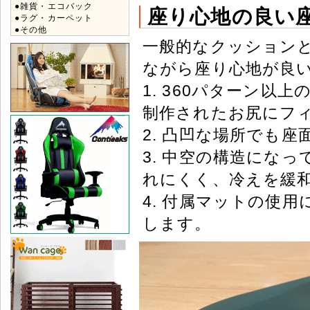
●雑貨・エコバック
座り心地の良
●ラグ・カーペット
●その他
一般的なクッション
ながら座り心地が良
1. 360パターン以
制作されたお尻にフ
2. 凸凹な場所でも
3. 中空の構造にな
れにくく、冷えを緩
4. 付属マットの使
します。