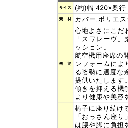
(約)幅 420×奥行
サイズ
カバー:ポリエ
素 材
心地よさにこだ
「スワレーヴ」
ッション。
航空機用座席の
ンフォームによ
機 能
る姿勢に適度な
提供いたします
傾きを抑える機
より健康や美容
椅子に座り続け
「おっさん座り
は腰や脚に負担