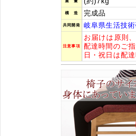
(約)7kg
重 量
完成品
構 造
岐阜県生活技術
共同開発
お届けは原則
配達時間のご
注意事項
日・祝日は配