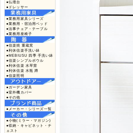
●仏壇台
●ドレッサー
●業務用家具シリーズ
●業務用・宿泊用ベッド
●法事チェア・テーブル
●業務用座椅子
●信楽焼 重蔵窯
●利休信楽手洗い鉢
●MEBIUSU 四季 手洗い鉢
●信楽シンプルボウル
●利休信楽 水琴窟
●利休信楽 水瓶 蹲
●信楽照明
●ガーデン家具
●室外機カバー
●その他
●メーカー・シリーズ一覧
●小物(ミラー・マガジン)
●収納・キャビネット・チ
ェスト