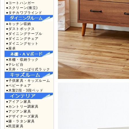
●コートハンガー
●スクリーン(衝立)
●タチカワブラインド
●キッチン収納
●ダストボックス
●ダイニングテーブル
●ダイニングチェア
●ダイニングセット
●座卓
●本棚・収納ラック
●テレビ台
●天井・つっぱり式ラック
●子供家具・キッズルーム
●ベビーチェア
●木製2段・3段ベッド
●アイアン家具
●カントリー調家具
●アジアン家具
●デザイナーズ家具
●籐・ラタン家具
●民芸家具