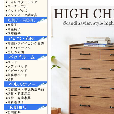
●ディレクターチェア
●ローテーブル
●ペットグッズ
●アンティーク調家具
●座椅子
●高座椅子
●正座椅子
●布団レスダイニング昇降
●こたつテーブル
●こたつ布団
●ベッド
●ソファベッド
●ベビーベッド
●業務用ベッド
●寝具
●美容健康・環境快適商品
●雑貨・家電用品
●福祉・介護家具
●高齢者椅子
●玄関家具