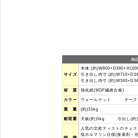
本体:(約)W800×D390×H10
サイズ
引き出し内寸:(約)W710×D3
引き出し内寸:(約)W340×D3
材 質
強化紙(MDF繊維合板)
カラー
ウォールナット チー
重 量
(約)35kg
耐荷重
天板(約)5kg 引出し(約)
人気の北欧ティストのチェス
低ホルマリン仕様(接着剤・
特 徴