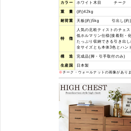
カラー
ホワイト木目 チーク
重 量
(約)42kg
耐荷重
天板(約)5kg 引出し(約)
人気の北欧ティストのチェス
低ホルマリン仕様(接着剤・
特 徴
たっぷり収納できる引き出し
全サイズとも本体3色とハン
構 造
完成品(脚・引手取付のみ)
生産国
日本製
※
チーク・ウォールナットの画像がありませ