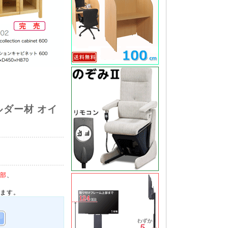
アルダー材 オイ
部
、
ます。