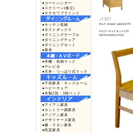
●コートハンガー
●スクリーン(衝立)
●タチカワブラインド
●キッチン収納
●ダストボックス
●ダイニングテーブル
●ダイニングチェア
●ダイニングセット
●座卓
●本棚・収納ラック
●テレビ台
●天井・つっぱり式ラック
●子供家具・キッズルーム
●ベビーチェア
●木製2段・3段ベッド
●アイアン家具
●カントリー調家具
●アジアン家具
●デザイナーズ家具
●籐・ラタン家具
●民芸家具