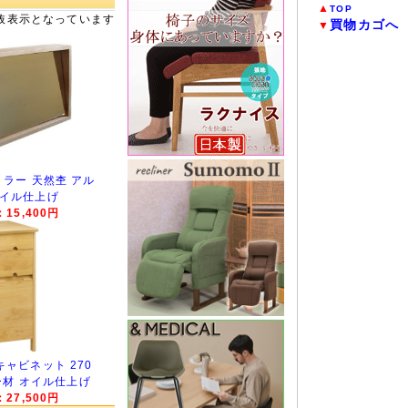
▲
TOP
抜表示となっています
買物カゴへ
▼
ドミラー 天然杢 アル
オイル仕上げ
15,400円
ーキャビネット 270
ー材 オイル仕上げ
27,500円