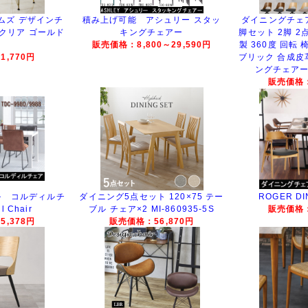
ムズ デザインチ
積み上げ可能 アシュリー スタッ
ダイニングチェア
 クリア ゴールド
キングチェアー
脚セット 2脚 2
販売価格：8,800～29,590円
製 360度 回転 
,770円
ブリック 合成皮
ングチェアー L
販売価格：
ル コルディルチ
ダイニング5点セット 120×75 テー
ROGER DI
l Chair
ブル チェア×2 MI-860935-5S
販売価格：
,378円
販売価格：56,870円