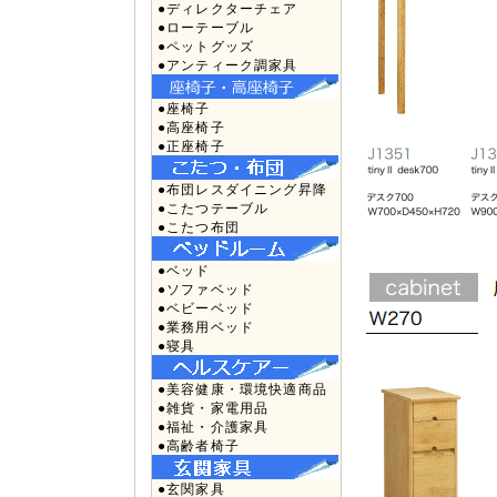
●ディレクターチェア
●ローテーブル
●ペットグッズ
●アンティーク調家具
●座椅子
●高座椅子
●正座椅子
●布団レスダイニング昇降
●こたつテーブル
●こたつ布団
●ベッド
●ソファベッド
●ベビーベッド
●業務用ベッド
●寝具
●美容健康・環境快適商品
●雑貨・家電用品
●福祉・介護家具
●高齢者椅子
●玄関家具