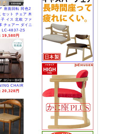
 座面回転 同色2
点 セット チェア 木
椅子 イス 北欧 ファ
革 チェアー ダイニ
C-4837-2S
19,580円
NING CHAIR
20,328円