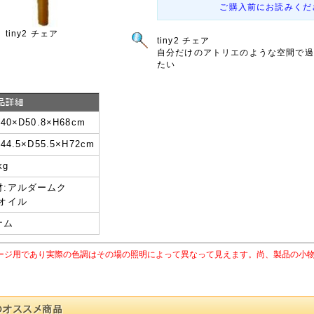
ご購入前にお読みくだ
tiny2 チェア
tiny2 チェア
自分だけのアトリエのような空間で過
たい
40×D50.8×H68cm
44.5×D55.5×H72cm
kg
材:アルダームク
:オイル
ナム
ージ用であり実際の色調はその場の照明によって異なって見えます。尚、製品の小