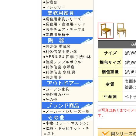
●仏壇台
●ドレッサー
●業務用家具シリーズ
●業務用・宿泊用ベッド
●法事チェア・テーブル
●業務用座椅子
●信楽焼 重蔵窯
●利休信楽手洗い鉢
サイズ
(約)W
●MEBIUSU 四季 手洗い鉢
●信楽シンプルボウル
梱包サイズ
(約)W
●利休信楽 水琴窟
梱包重量
(約)6
●利休信楽 水瓶 蹲
●信楽照明
表面
材質
塗装
●ガーデン家具
●室外機カバー
生産国
ベト
●その他
※写真はあくまでイメ
●メーカー・シリーズ一覧
す。
●小物(ミラー・マガジン)
●収納・キャビネット・チ
ェスト