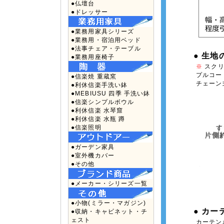
●仏壇台
●ドレッサー
●業務用家具シリーズ
●業務用・宿泊用ベッド
●法事チェア・テーブル
● 生
●業務用座椅子
※
スクリ
プルコー
●信楽焼 重蔵窯
チェーン
●利休信楽手洗い鉢
●MEBIUSU 四季 手洗い鉢
●信楽シンプルボウル
●利休信楽 水琴窟
●利休信楽 水瓶 蹲
●信楽照明
●ガーデン家具
●室外機カバー
●その他
●メーカー・シリーズ一覧
●小物(ミラー・マガジン)
● カ
●収納・キャビネット・チ
ェスト
カーテン