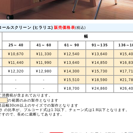
ロールスクリーン (ヒラリエ)
販売価格表
(税込)
幅
25～ 40
41～ 60
61～ 90
91～135
136～1
¥10,670
¥11,330
¥12,540
¥13,640
¥15,4
¥11,440
¥11,990
¥13,640
¥14,850
¥16,8
¥12,320
¥12,980
¥14,300
¥15,730
¥17,7
-
-
¥15,510
¥18,590
¥21,7
-
-
¥18,700
¥24,860
¥26,4
て消費税が含まれております。
の範囲のみの製作となります
品幅30cm以上のサイズでの製作となります
さ の比率が、プルコード式は1:3以下、チェーン式は1:8以下となります。
ですので、長めに裁断してあります。