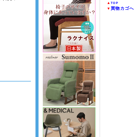
▲
TOP
買物カゴへ
▼