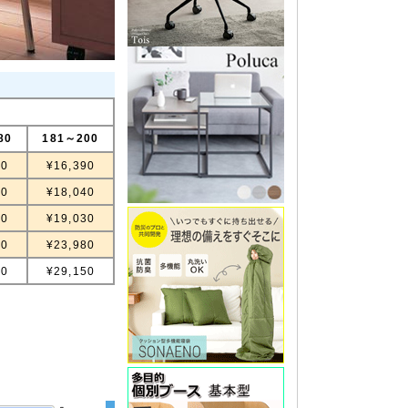
80
181～200
00
¥16,390
30
¥18,040
10
¥19,030
80
¥23,980
00
¥29,150