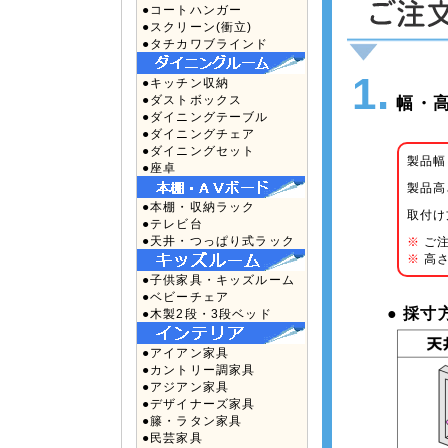
●コートハンガー
●スクリーン(衝立)
●タチカワブラインド
1.
●キッチン収納
●ダストボックス
幅・高
●ダイニングテーブル
●ダイニングチェア
●ダイニングセット
製品幅
●座卓
製品高
●本棚・収納ラック
取付け
●テレビ台
●天井・つっぱり式ラック
※
ご注
※
高さ
●子供家具・キッズルーム
●ベビーチェア
● 採
●木製2段・3段ベッド
●アイアン家具
●カントリー調家具
●アジアン家具
●デザイナーズ家具
●籐・ラタン家具
●民芸家具