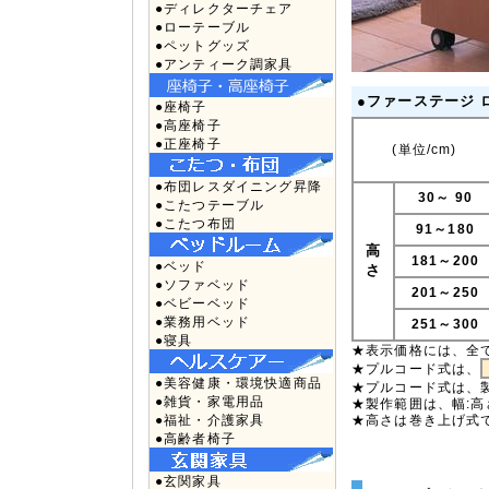
●ディレクターチェア
●ローテーブル
●ペットグッズ
●アンティーク調家具
●ファーステージ 
●座椅子
●高座椅子
●正座椅子
(単位/cm)
●布団レスダイニング昇降
30～ 90
●こたつテーブル
●こたつ布団
91～180
高
181～200
●ベッド
さ
●ソファベッド
201～250
●ベビーベッド
●業務用ベッド
251～300
●寝具
★表示価格には、全
★プルコード式は、
●美容健康・環境快適商品
★プルコード式は、製
●雑貨・家電用品
★製作範囲は、幅:高
●福祉・介護家具
★高さは巻き上げ式
●高齢者椅子
●玄関家具