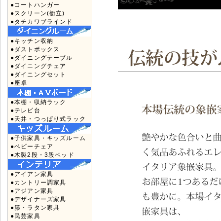
●コートハンガー
●スクリーン(衝立)
●タチカワブラインド
●キッチン収納
●ダストボックス
●ダイニングテーブル
●ダイニングチェア
●ダイニングセット
●座卓
●本棚・収納ラック
●テレビ台
●天井・つっぱり式ラック
●子供家具・キッズルーム
●ベビーチェア
●木製2段・3段ベッド
●アイアン家具
●カントリー調家具
●アジアン家具
●デザイナーズ家具
●籐・ラタン家具
●民芸家具