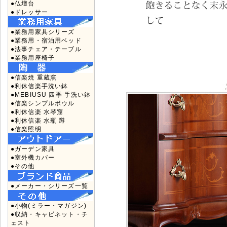
●仏壇台
●ドレッサー
●業務用家具シリーズ
●業務用・宿泊用ベッド
●法事チェア・テーブル
●業務用座椅子
●信楽焼 重蔵窯
●利休信楽手洗い鉢
●MEBIUSU 四季 手洗い鉢
●信楽シンプルボウル
●利休信楽 水琴窟
●利休信楽 水瓶 蹲
●信楽照明
●ガーデン家具
●室外機カバー
●その他
●メーカー・シリーズ一覧
●小物(ミラー・マガジン)
●収納・キャビネット・チ
ェスト