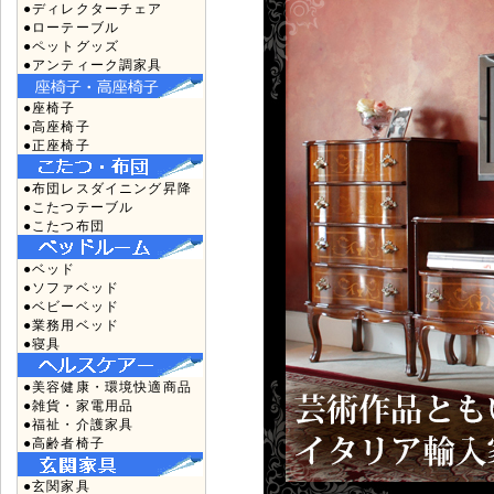
●ディレクターチェア
●ローテーブル
●ペットグッズ
●アンティーク調家具
●座椅子
●高座椅子
●正座椅子
●布団レスダイニング昇降
●こたつテーブル
●こたつ布団
●ベッド
●ソファベッド
●ベビーベッド
●業務用ベッド
●寝具
●美容健康・環境快適商品
●雑貨・家電用品
●福祉・介護家具
●高齢者椅子
●玄関家具