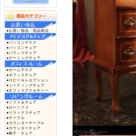
●お買い得品・現品商品
●パソコンデスク
●パソコンチェア
●バランスチェア
●ゲーミングチェア
●ホームデスク
●オフィスチェア
●ロビー＆レセプション
●ミーティングチェア
●オフィスアクセサリー
●ソファ＆チェア
●ローソファ
●リラックスチェア
●テーブル
●カウンターテーブル
●カウンターチェア
●椅子・チェア