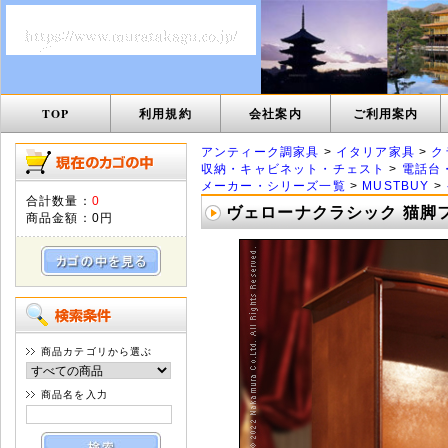
TOP
利用規約
会社案内
ご利用案内
アンティーク調家具
>
イタリア家具
>
ク
収納・キャビネット・チェスト
>
電話台・
メーカー・シリーズ一覧
>
MUSTBUY
>
合計数量：
0
ヴェローナクラシック 猫脚フ
商品金額：
0円
商品カテゴリから選ぶ
商品名を入力