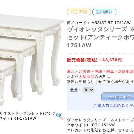
商品コード：
ASSIST-RT-1751AW
ヴィオレッタシリーズ 
セット(アンティークホワイ
1751AW
販売価格(税込)：
43,670円
東北・北海道・沖縄・離島・遠隔地郡
および
大型商品
の送料は、
別途お見積もりさせて頂く場合があり
数量：
ご購入前にお読みくだ
ズ ネストテーブルセット(アンティー
イト) RT-1751AW
ヴィオレッタシリーズ ネストテーブ
クホワイト) RT-1751AW
エレガントな彫刻とねこ脚、古くから