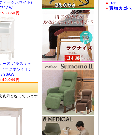
ティークホワイト)
▲
TOP
771AW
買物カゴへ
▼
56,650円
リーズ ガラスキャ
ティークホワイト)
1798AW
40,040円
抜表示となっています