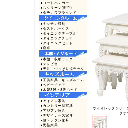
●コートハンガー
●スクリーン(衝立)
●タチカワブラインド
●キッチン収納
●ダストボックス
●ダイニングテーブル
●ダイニングチェア
●ダイニングセット
●座卓
●本棚・収納ラック
●テレビ台
●天井・つっぱり式ラック
●子供家具・キッズルーム
●ベビーチェア
●木製2段・3段ベッド
●アイアン家具
●カントリー調家具
ヴィオレッタシリー
●アジアン家具
クホワ
●デザイナーズ家具
●籐・ラタン家具
●民芸家具