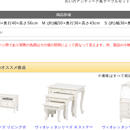
わいのアンティーク風テーブルセット
64×奥行40×高さ56cm M:(約)幅50×奥行36×高さ43cm S:(約)幅36×
ン
ージ用であり実際の色調はその場の照明によって異なって見えます。尚、製品の小
※価格はすべて税
ーズ リビングボ
ヴィオレッタシリーズ ネストテー
ヴィオレッタシ