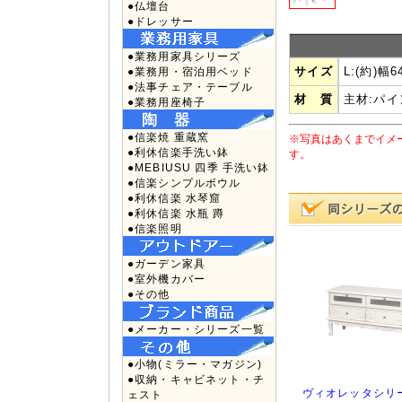
●仏壇台
●ドレッサー
●業務用家具シリーズ
サイズ
L:(約)幅
●業務用・宿泊用ベッド
●法事チェア・テーブル
材 質
主材:パイ
●業務用座椅子
●信楽焼 重蔵窯
※写真はあくまでイメ
●利休信楽手洗い鉢
す。
●MEBIUSU 四季 手洗い鉢
●信楽シンプルボウル
●利休信楽 水琴窟
●利休信楽 水瓶 蹲
●信楽照明
●ガーデン家具
●室外機カバー
●その他
●メーカー・シリーズ一覧
●小物(ミラー・マガジン)
●収納・キャビネット・チ
ヴィオレッタシリ
ェスト