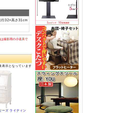
奥行32×高さ31cm
物は撮影用の小道具で
抜表示となっています
リーズ ライティン