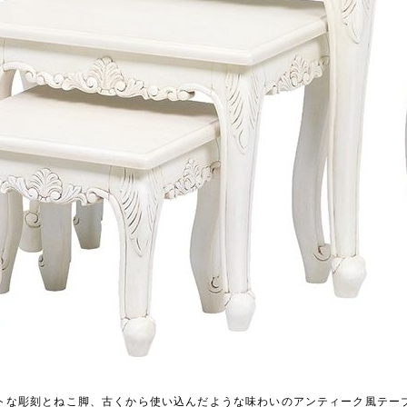
トな彫刻とねこ脚、古くから使い込んだような味わいのアンティーク風テー