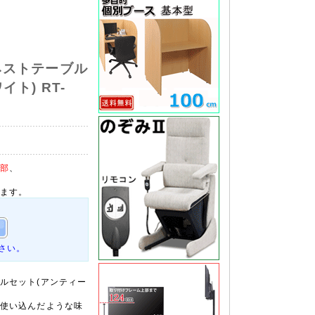
ネストテーブル
ト) RT-
部
、
ます。
さい。
ルセット(アンティー
使い込んだような味