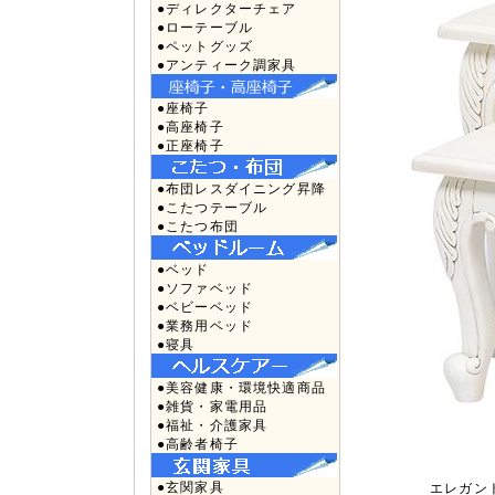
●ディレクターチェア
●ローテーブル
●ペットグッズ
●アンティーク調家具
●座椅子
●高座椅子
●正座椅子
●布団レスダイニング昇降
●こたつテーブル
●こたつ布団
●ベッド
●ソファベッド
●ベビーベッド
●業務用ベッド
●寝具
●美容健康・環境快適商品
●雑貨・家電用品
●福祉・介護家具
●高齢者椅子
●玄関家具
エレガン