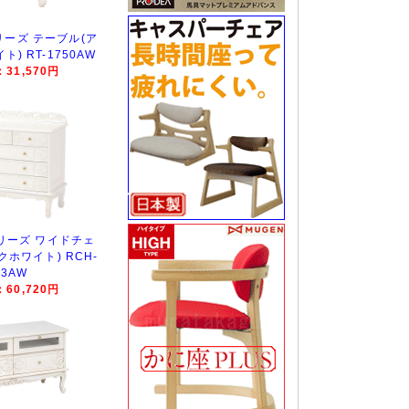
ーズ テーブル(ア
) RT-1750AW
31,570円
リーズ ワイドチェ
ホワイト) RCH-
33AW
60,720円