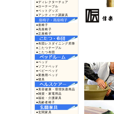
●ディレクターチェア
●ローテーブル
●ペットグッズ
●アンティーク調家具
●座椅子
●高座椅子
●正座椅子
●布団レスダイニング昇降
●こたつテーブル
●こたつ布団
●ベッド
●ソファベッド
●ベビーベッド
●業務用ベッド
●寝具
●美容健康・環境快適商品
●雑貨・家電用品
●福祉・介護家具
●高齢者椅子
●玄関家具