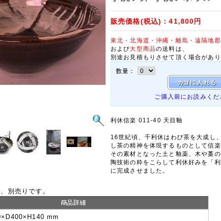
販売価格(税込)：
41,800円
東北・北海道・沖縄・離島・遠隔地郡
および
大型商品
の送料は、
別途お見積もりさせて頂く場合があり
数量：
ご購入前にお読みくだ
利休信楽 011-40 天目釉
16世紀頃、千利休はわび茶を大成し
し茶の精神を体現するものとして信楽
その素材となった土と釉薬、木や藁の
陶技術の粋をこらして利休好みを「利
に完成させました。
は、別売りです。
0×D400×H140 mm