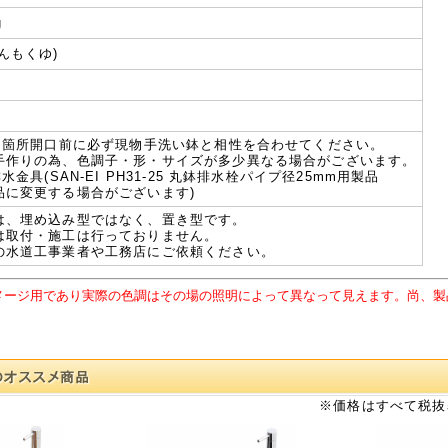
g
んもくゆ)
開口箇所開口前に必ず現物手洗い鉢と相性を合わせてください。
手作りの為、色調子・形・サイズが多少異なる場合がございます。
排水金具(SAN-EI PH31-25 丸鉢排水栓パイプ径25mm用製品
品に変更する場合がございます)
は、埋め込み型ではなく、置き型です。
は取付・施工は行っておりません。
の水道工事業者や工務店にご依頼ください。
メージ用であり実際の色調はその場の照明によって異なって見えます。尚、製
※価格はすべて税抜