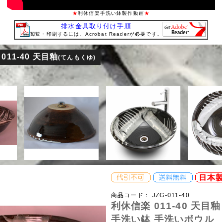
★
利休信楽手洗い鉢製作動画
★
排水金具取り付け手順
閲覧・印刷するには、Acrobat Readerが必要です。
011-40 天目釉
鉢
(てんもくゆ)
商品コード：
JZG-011-40
利休信楽 011-40 天目
手洗い鉢 手洗いボウル