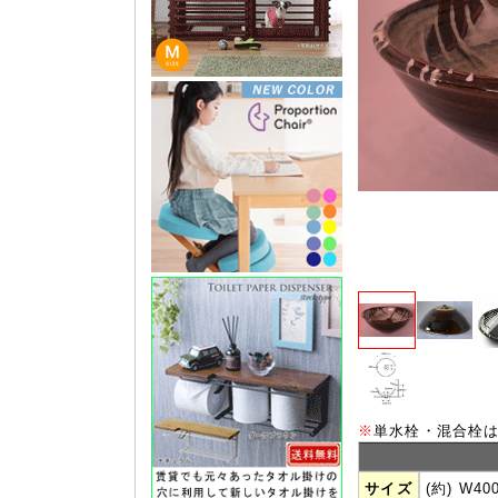
※
単水栓・混合栓
サイズ
(約) W40