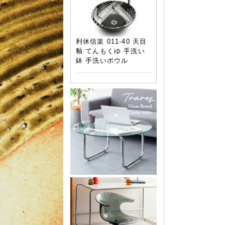
利休信楽 011-40 天目
釉 てんもくゆ 手洗い
鉢 手洗いボウル