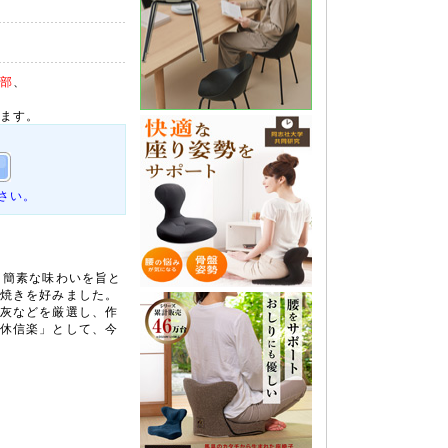
部
、
ます。
さい。
、簡素な味わいを旨と
焼きを好みました。
灰などを厳選し、作
休信楽」として、今