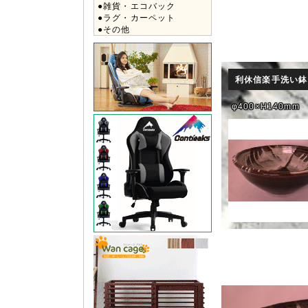
●雑貨・エコバック
●ラグ・カーペット
●その他
利休信楽手洗い
φ400×H140mm