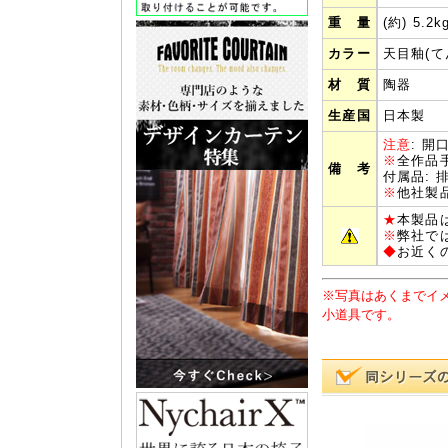
重 量
(約) 5.2k
カラー
天目釉(て
材 質
陶器
生産国
日本製
注意
: 
※
全作品
備 考
付属品: 
※
他社製
★
本製品
※
弊社で
◆
お近く
※写真はあくまでイ
小道具です。