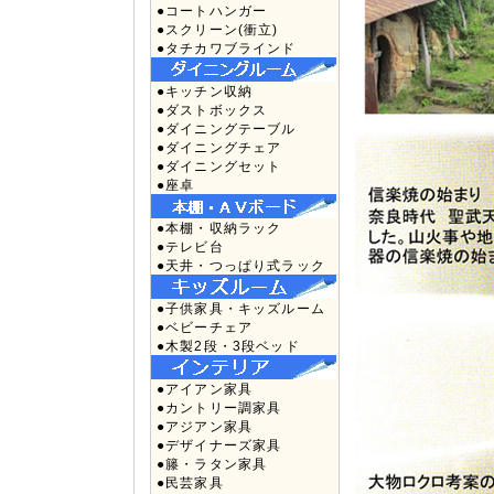
●コートハンガー
●スクリーン(衝立)
●タチカワブラインド
●キッチン収納
●ダストボックス
●ダイニングテーブル
●ダイニングチェア
●ダイニングセット
●座卓
●本棚・収納ラック
●テレビ台
●天井・つっぱり式ラック
●子供家具・キッズルーム
●ベビーチェア
●木製2段・3段ベッド
●アイアン家具
●カントリー調家具
●アジアン家具
●デザイナーズ家具
●籐・ラタン家具
●民芸家具