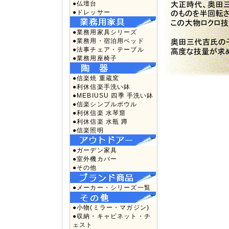
●仏壇台
●ドレッサー
●業務用家具シリーズ
●業務用・宿泊用ベッド
●法事チェア・テーブル
●業務用座椅子
●信楽焼 重蔵窯
●利休信楽手洗い鉢
●MEBIUSU 四季 手洗い鉢
●信楽シンプルボウル
●利休信楽 水琴窟
●利休信楽 水瓶 蹲
●信楽照明
●ガーデン家具
●室外機カバー
●その他
●メーカー・シリーズ一覧
●小物(ミラー・マガジン)
●収納・キャビネット・チ
ェスト