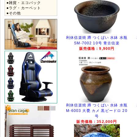
●雑貨・エコバック
●ラグ・カーペット
●その他
利休信楽焼 蹲 つくばい 水鉢 水瓶
SM-7002 10号 青古信楽
販売価格：9,900円
利休信楽焼 蹲 つくばい 水鉢 水瓶
M-6003 大甕 カメ 黒ビードロ 20
号
販売価格：352,000円