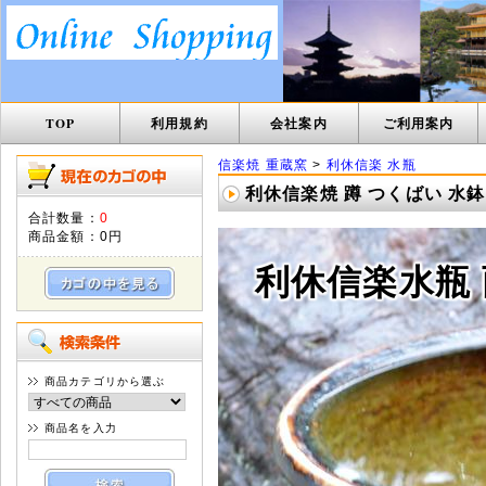
TOP
利用規約
会社案内
ご利用案内
信楽焼 重蔵窯
>
利休信楽 水瓶
利休信楽焼 蹲 つくばい 水鉢 
合計数量：
0
商品金額：
0円
利休信楽水瓶 
商品カテゴリから選ぶ
商品名を入力