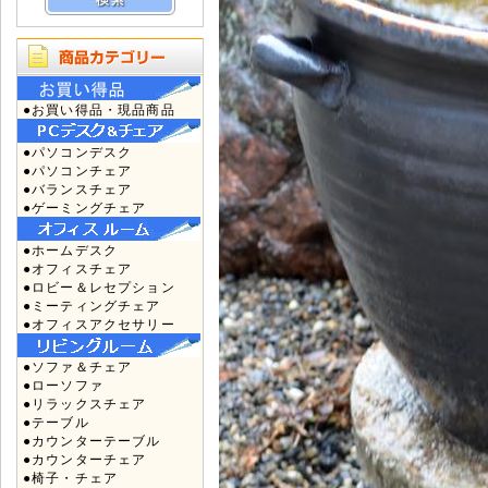
●お買い得品・現品商品
●パソコンデスク
●パソコンチェア
●バランスチェア
●ゲーミングチェア
●ホームデスク
●オフィスチェア
●ロビー＆レセプション
●ミーティングチェア
●オフィスアクセサリー
●ソファ＆チェア
●ローソファ
●リラックスチェア
●テーブル
●カウンターテーブル
●カウンターチェア
●椅子・チェア