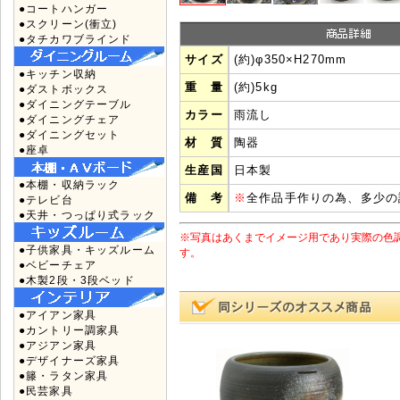
●コートハンガー
●スクリーン(衝立)
●タチカワブラインド
サイズ
(約)φ350×H270mm
●キッチン収納
重 量
(約)5kg
●ダストボックス
●ダイニングテーブル
カラー
雨流し
●ダイニングチェア
●ダイニングセット
材 質
陶器
●座卓
生産国
日本製
●本棚・収納ラック
備 考
※
全作品手作りの為、多少の
●テレビ台
●天井・つっぱり式ラック
※写真はあくまでイメージ用であり実際の色
●子供家具・キッズルーム
す。
●ベビーチェア
●木製2段・3段ベッド
●アイアン家具
●カントリー調家具
●アジアン家具
●デザイナーズ家具
●籐・ラタン家具
●民芸家具