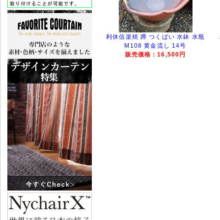
利休信楽焼 蹲 つくばい 水鉢 水瓶
M108 黄金流し 14号
販売価格：16,500円