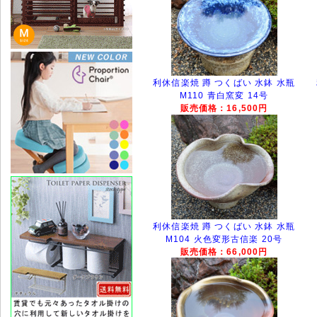
利休信楽焼 蹲 つくばい 水鉢 水瓶
M110 青白窯変 14号
販売価格：16,500円
利休信楽焼 蹲 つくばい 水鉢 水瓶
M104 火色変形古信楽 20号
販売価格：66,000円