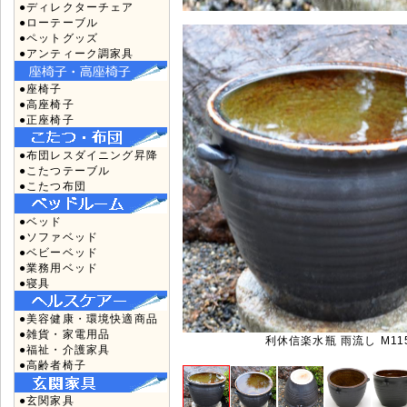
●ディレクターチェア
●ローテーブル
●ペットグッズ
●アンティーク調家具
●座椅子
●高座椅子
●正座椅子
●布団レスダイニング昇降
●こたつテーブル
●こたつ布団
●ベッド
●ソファベッド
●ベビーベッド
●業務用ベッド
●寝具
●美容健康・環境快適商品
●雑貨・家電用品
利休信楽水瓶 雨流し M11
●福祉・介護家具
●高齢者椅子
●玄関家具