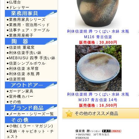
●仏壇台
●ドレッサー
●業務用家具シリーズ
●業務用・宿泊用ベッド
●法事チェア・テーブル
利休信楽焼 蹲 つくばい 水鉢 水瓶
●業務用座椅子
M116 青古信楽
販売価格：30,800円
●信楽焼 重蔵窯
●利休信楽手洗い鉢
●MEBIUSU 四季 手洗い鉢
●信楽シンプルボウル
●利休信楽 水琴窟
●利休信楽 水瓶 蹲
●信楽照明
●ガーデン家具
利休信楽焼 蹲 つくばい 水鉢 水瓶
●室外機カバー
M107 青古信楽 14号
●その他
販売価格：16,500円
●メーカー・シリーズ一覧
●小物(ミラー・マガジン)
●収納・キャビネット・チ
ェスト