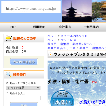
TOP
利用規約
会社案内
ご利用案内
ベッド
>
スチール2段ベッド
ベッド
>
マットレス
医療用・宿泊用・業務用2段ベッド
合計数量：
0
業務用家具シリーズ
>
業務用・宿泊用ベ
商品金額：
0円
ウォッシャブルタタミ IBM-4
介護が必要な長期療養者の方に最適です
で、 汚れや臭いを残さずにいつもさわ
介護・福祉・衛生畳
PAT.P
「
商品カテゴリから選ぶ
商品名を入力
水洗いがで