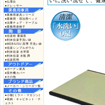
いに洗い流せて、健
●仏壇台
●ドレッサー
●業務用家具シリーズ
●業務用・宿泊用ベッド
●法事チェア・テーブル
●業務用座椅子
●信楽焼 重蔵窯
●利休信楽手洗い鉢
●MEBIUSU 四季 手洗い鉢
●信楽シンプルボウル
●利休信楽 水琴窟
●利休信楽 水瓶 蹲
●信楽照明
●ガーデン家具
●室外機カバー
●その他
●メーカー・シリーズ一覧
●小物(ミラー・マガジン)
●収納・キャビネット・チ
ェスト