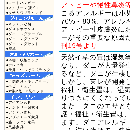
●コートハンガー
アトピーや慢性鼻炎
●スクリーン(衝立)
こるアレルギーは小児
●タチカワブラインド
70%～80%、アレ
●キッチン収納
アトビー性皮膚炎に
●ダストボックス
●ダイニングテーブル
ーがその重要な原因
●ダイニングチェア
●ダイニングセット
刊19号より
●座卓
天然イ草の畳は湿気
●本棚・収納ラック
なり、ダニが大量発
●テレビ台
●天井・つっぱり式ラック
るなど、ダニが生棲
しかし、東レが開発
●子供家具・キッズルーム
●ベビーチェア
福祉・衛生畳は、湿
●木製2段・3段ベッド
りつきにくくなって
●アイアン家具
また、ダニのエサと
●カントリー調家具
●アジアン家具
護・福祉・衛生畳は
●デザイナーズ家具
ます。ダニアレルギ
●籐・ラタン家具
●民芸家具