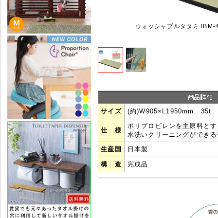
ウォッシャブルタタミ IBM-4
サイズ
(約)W905×L1950mm 35t
ポリプロピレンを主原料とす
仕 様
水洗いクリーニングができる
生産国
日本製
構 造
完成品