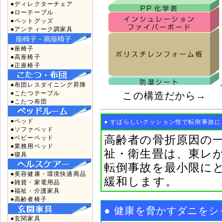
●ディレクターチェア
●ローテーブル
●ペットグッズ
●アンティーク調家具
●座椅子
●高座椅子
●正座椅子
●布団レスダイニング昇降
●こたつテーブル
この構造だから→
●こたつ布団
●ベッド
● すばらしいクッション性で転倒事故に
●ソファベッド
高齢者の骨折原因の
●ベビーベッド
●業務用ベッド
祉・衛生畳は、東レ
●寝具
転倒事故を最小限に
●美容健康・環境快適商品
緩和します。
●雑貨・家電用品
●福祉・介護家具
●高齢者椅子
● 健康を脅かすダニを
●玄関家具