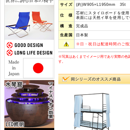
サイズ
(約)W905×L1950mm 35t
芯材にスタイロボードを使用
仕 様
表面には天然イ草を使用して
構 造
完成品
生産国
日本製
※
日・祝日は配達時間のご指
※写真はあくまでイメージ用であり実際の色
す。