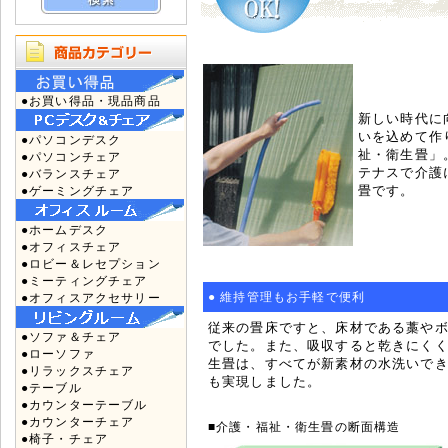
●お買い得品・現品商品
新しい時代に
いを込めて作
●パソコンデスク
祉・衛生畳」
●パソコンチェア
テナスで介護
●バランスチェア
畳です。
●ゲーミングチェア
●ホームデスク
●オフィスチェア
●ロビー＆レセプション
●ミーティングチェア
● 維持管理もお手軽で便利
●オフィスアクセサリー
従来の畳床ですと、床材である藁や
●ソファ＆チェア
でした。また、吸収すると乾きにく
●ローソファ
生畳は、すべてが新素材の水洗いで
●リラックスチェア
も実現しました。
●テーブル
●カウンターテーブル
●カウンターチェア
■介護・福祉・衛生畳の断面構造
●椅子・チェア