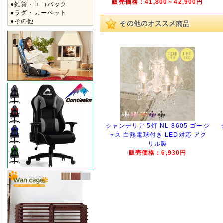
販売価格：41,800～42,900円
●雑貨・エコバック
●ラグ・カーペット
●その他
シャンデリア 5灯 NL-8605 ゴージ
ャス 白熱電球付き LED対応 アク
リル製
販売価格：6,930円