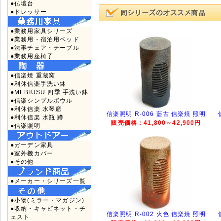
●仏壇台
●ドレッサー
●業務用家具シリーズ
●業務用・宿泊用ベッド
●法事チェア・テーブル
●業務用座椅子
●信楽焼 重蔵窯
●利休信楽手洗い鉢
●MEBIUSU 四季 手洗い鉢
●信楽シンプルボウル
●利休信楽 水琴窟
信楽照明 R-006 藍古 信楽焼 照明
●利休信楽 水瓶 蹲
販売価格：41,800～42,900円
●信楽照明
●ガーデン家具
●室外機カバー
●その他
●メーカー・シリーズ一覧
●小物(ミラー・マガジン)
●収納・キャビネット・チ
信楽照明 R-002 火色 信楽焼 照明
ェスト