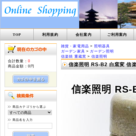
TOP
利用規約
会社案内
ご利用案内
雑貨・家電用品
>
照明器具
ガーデン家具
>
ガーデン照明
信楽焼 重蔵窯
>
信楽照明
合計数量：
0
信楽照明 RS-B2 白窯変 信
商品金額：
0円
信楽照明 RS-
商品カテゴリから選ぶ
商品名を入力