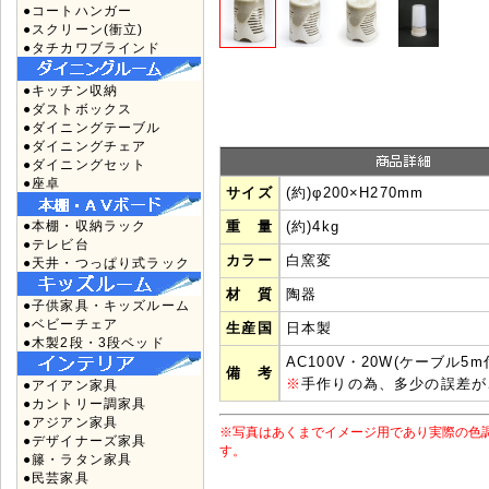
●コートハンガー
●スクリーン(衝立)
●タチカワブラインド
●キッチン収納
●ダストボックス
●ダイニングテーブル
●ダイニングチェア
●ダイニングセット
●座卓
サイズ
(約)φ200×H270mm
●本棚・収納ラック
重 量
(約)4kg
●テレビ台
カラー
白窯変
●天井・つっぱり式ラック
材 質
陶器
●子供家具・キッズルーム
●ベビーチェア
生産国
日本製
●木製2段・3段ベッド
AC100V・20W(ケーブル5m
備 考
※
手作りの為、多少の誤差が
●アイアン家具
●カントリー調家具
●アジアン家具
※写真はあくまでイメージ用であり実際の色
●デザイナーズ家具
す。
●籐・ラタン家具
●民芸家具