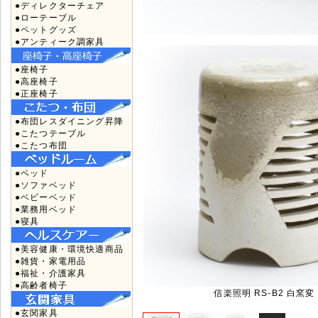
●ディレクターチェア
●ローテーブル
●ペットグッズ
●アンティーク調家具
●座椅子
●高座椅子
●正座椅子
●布団レスダイニング昇降
●こたつテーブル
●こたつ布団
●ベッド
●ソファベッド
●ベビーベッド
●業務用ベッド
●寝具
●美容健康・環境快適商品
●雑貨・家電用品
●福祉・介護家具
●高齢者椅子
信楽照明 RS-B2 白窯変
●玄関家具