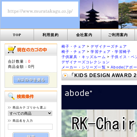
TOP
利用規約
会社案内
ご利用案内
椅子・チェア
>
デザイナーズチェア
椅子・チェア
>
学習チェア・学習椅子
子供家具・キッズルーム
>
子供イス・ベ
合計数量：
0
デザイナーズコレクション
商品金額：
0円
メーカー・シリーズ一覧
>
Abode(アボー
「KIDS DESIGN AWARD
商品カテゴリから選ぶ
商品名を入力