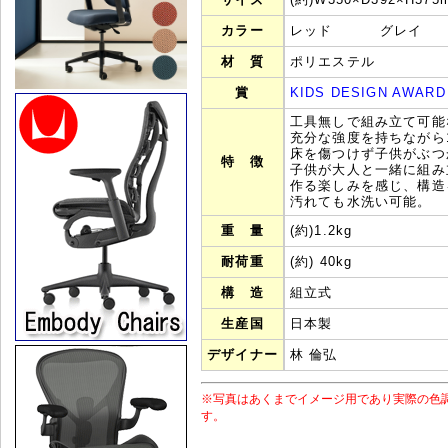
カラー
レッド グレイ 
材 質
ポリエステル
賞
KIDS DESIGN AWARD
工具無しで組み立て可能
充分な強度を持ちながら1
床を傷つけず子供がぶ
特 徴
子供が大人と一緒に組み
作る楽しみを感じ、構
汚れても水洗い可能。
重 量
(約)1.2kg
耐荷重
(約) 40kg
構 造
組立式
生産国
日本製
デザイナー
林 倫弘
※写真はあくまでイメージ用であり実際の色
す。