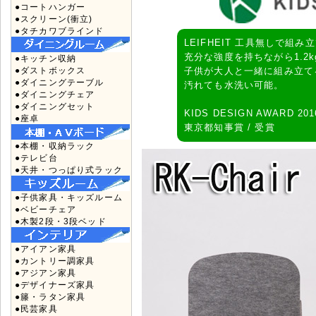
●コートハンガー
●スクリーン(衝立)
●タチカワブラインド
LEIFHEIT 工具無しで組
充分な強度を持ちながら1.
●キッチン収納
●ダストボックス
子供が大人と一緒に組み立て
●ダイニングテーブル
汚れても水洗い可能。
●ダイニングチェア
●ダイニングセット
KIDS DESIGN AWARD 201
●座卓
東京都知事賞 / 受賞
●本棚・収納ラック
●テレビ台
●天井・つっぱり式ラック
●子供家具・キッズルーム
●ベビーチェア
●木製2段・3段ベッド
●アイアン家具
●カントリー調家具
●アジアン家具
●デザイナーズ家具
●籐・ラタン家具
●民芸家具