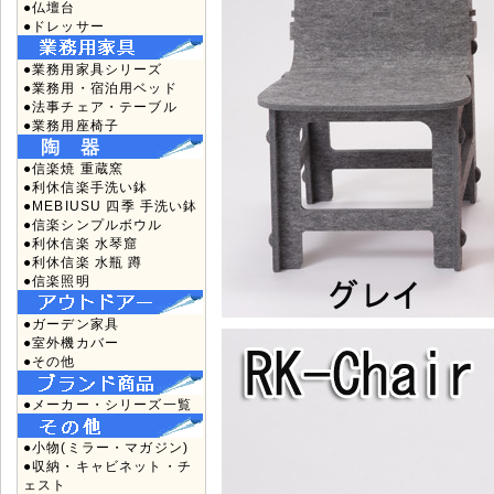
●仏壇台
●ドレッサー
●業務用家具シリーズ
●業務用・宿泊用ベッド
●法事チェア・テーブル
●業務用座椅子
●信楽焼 重蔵窯
●利休信楽手洗い鉢
●MEBIUSU 四季 手洗い鉢
●信楽シンプルボウル
●利休信楽 水琴窟
●利休信楽 水瓶 蹲
●信楽照明
●ガーデン家具
●室外機カバー
●その他
●メーカー・シリーズ一覧
●小物(ミラー・マガジン)
●収納・キャビネット・チ
ェスト