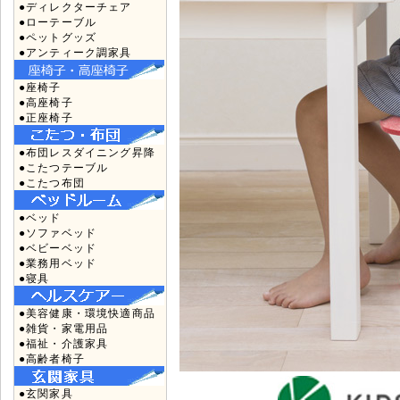
●ディレクターチェア
●ローテーブル
●ペットグッズ
●アンティーク調家具
●座椅子
●高座椅子
●正座椅子
●布団レスダイニング昇降
●こたつテーブル
●こたつ布団
●ベッド
●ソファベッド
●ベビーベッド
●業務用ベッド
●寝具
●美容健康・環境快適商品
●雑貨・家電用品
●福祉・介護家具
●高齢者椅子
●玄関家具