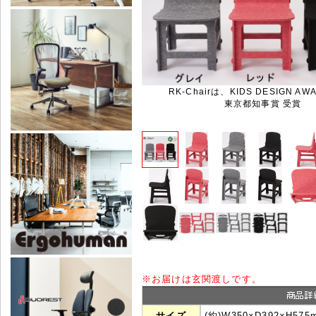
RK-Chairは、KIDS DESIGN AWA
東京都知事賞 受賞
※
お届けは玄関渡しです。
サイズ
(約)W350×D392×H