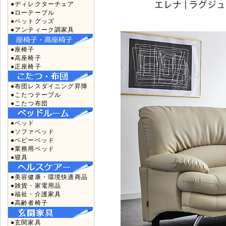
●ディレクターチェア
●ローテーブル
●ペットグッズ
●アンティーク調家具
●座椅子
●高座椅子
●正座椅子
●布団レスダイニング昇降
●こたつテーブル
●こたつ布団
●ベッド
●ソファベッド
●ベビーベッド
●業務用ベッド
●寝具
●美容健康・環境快適商品
●雑貨・家電用品
●福祉・介護家具
●高齢者椅子
●玄関家具