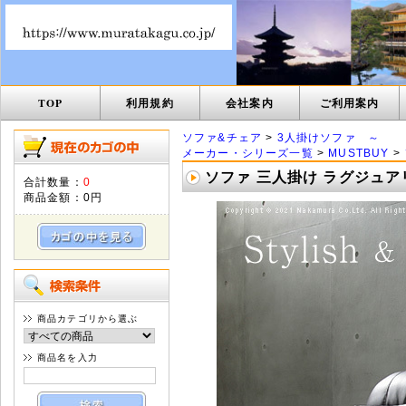
TOP
利用規約
会社案内
ご利用案内
ソファ&チェア
>
3人掛けソファ ～
メーカー・シリーズ一覧
>
MUSTBUY
>
ソファ 三人掛け ラグジュア
合計数量：
0
商品金額：
0円
商品カテゴリから選ぶ
商品名を入力