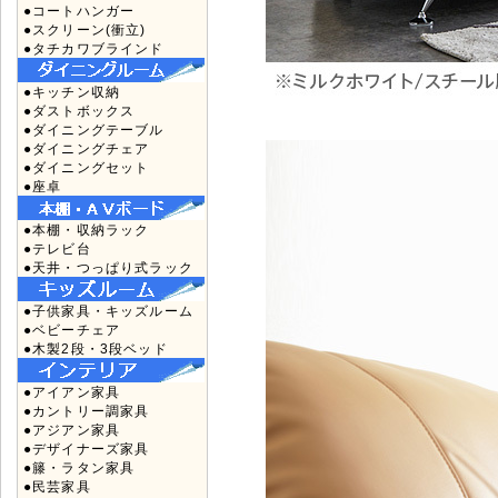
●コートハンガー
●スクリーン(衝立)
●タチカワブラインド
●キッチン収納
●ダストボックス
●ダイニングテーブル
●ダイニングチェア
●ダイニングセット
●座卓
●本棚・収納ラック
●テレビ台
●天井・つっぱり式ラック
●子供家具・キッズルーム
●ベビーチェア
●木製2段・3段ベッド
●アイアン家具
●カントリー調家具
●アジアン家具
●デザイナーズ家具
●籐・ラタン家具
●民芸家具