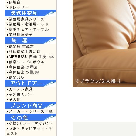
●仏壇台
●ドレッサー
●業務用家具シリーズ
●業務用・宿泊用ベッド
●法事チェア・テーブル
●業務用座椅子
●信楽焼 重蔵窯
●利休信楽手洗い鉢
●MEBIUSU 四季 手洗い鉢
●信楽シンプルボウル
●利休信楽 水琴窟
●利休信楽 水瓶 蹲
●信楽照明
●ガーデン家具
●室外機カバー
●その他
●メーカー・シリーズ一覧
●小物(ミラー・マガジン)
●収納・キャビネット・チ
ェスト