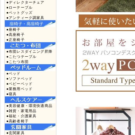
●ディレクターチェア
●ローテーブル
●ペットグッズ
●アンティーク調家具
●座椅子
●高座椅子
●正座椅子
●布団レスダイニング昇降
●こたつテーブル
●こたつ布団
●ベッド
●ソファベッド
●ベビーベッド
●業務用ベッド
●寝具
●美容健康・環境快適商品
●雑貨・家電用品
●福祉・介護家具
●高齢者椅子
●玄関家具