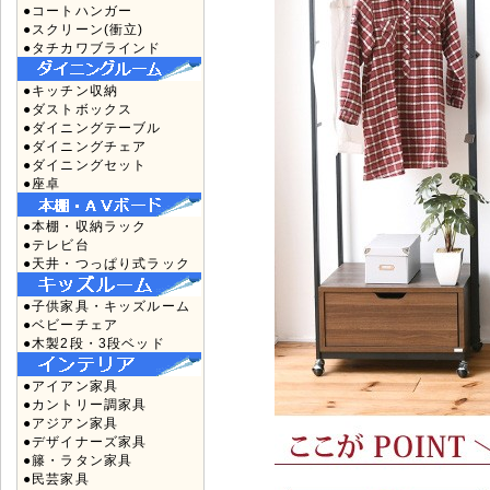
●コートハンガー
●スクリーン(衝立)
●タチカワブラインド
●キッチン収納
●ダストボックス
●ダイニングテーブル
●ダイニングチェア
●ダイニングセット
●座卓
●本棚・収納ラック
●テレビ台
●天井・つっぱり式ラック
●子供家具・キッズルーム
●ベビーチェア
●木製2段・3段ベッド
●アイアン家具
●カントリー調家具
●アジアン家具
●デザイナーズ家具
●籐・ラタン家具
●民芸家具