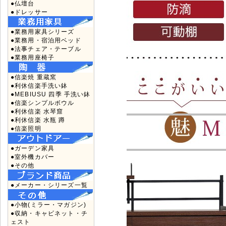
●仏壇台
●ドレッサー
●業務用家具シリーズ
●業務用・宿泊用ベッド
●法事チェア・テーブル
●業務用座椅子
●信楽焼 重蔵窯
●利休信楽手洗い鉢
●MEBIUSU 四季 手洗い鉢
●信楽シンプルボウル
●利休信楽 水琴窟
●利休信楽 水瓶 蹲
●信楽照明
●ガーデン家具
●室外機カバー
●その他
●メーカー・シリーズ一覧
●小物(ミラー・マガジン)
●収納・キャビネット・チ
ェスト