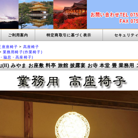
ご利用案内
特定商取引に基づく表示
セキュリテ
正座座椅子
>
高座椅子
>
業務用椅子(作業椅子)
・脇息・高座椅子)
(II) みやま お座敷 料亭 旅館 披露宴 お寺 本堂 畳 業務