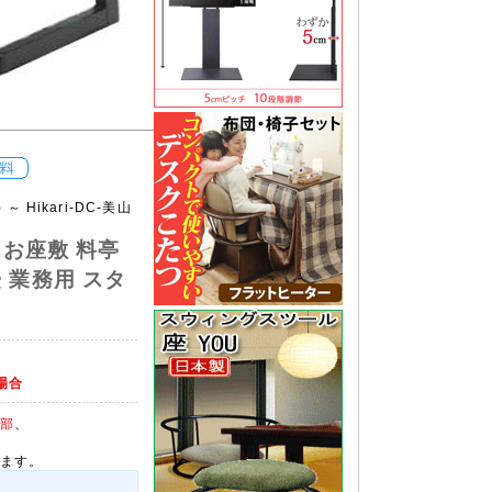
K) ～ Hikari-DC-美山
ま お座敷 料亭
畳 業務用 スタ
場合
部
、
ます。