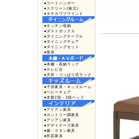
●コートハンガー
●スクリーン(衝立)
●タチカワブラインド
●キッチン収納
●ダストボックス
●ダイニングテーブル
●ダイニングチェア
●ダイニングセット
●座卓
●本棚・収納ラック
●テレビ台
●天井・つっぱり式ラック
●子供家具・キッズルーム
●ベビーチェア
●木製2段・3段ベッド
●アイアン家具
●カントリー調家具
●アジアン家具
●デザイナーズ家具
●籐・ラタン家具
●民芸家具