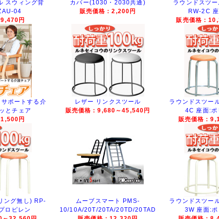
ル スウィング背
カバー(1030・2030共通)
ラウンドスツー
AU-04
販売価格：2,200円
RW-2C 
,470円
販売価格：10,3
をサポートする介
レザー リンクスツール
ラウンドスツール(
ポッとチェア
販売価格：9,680～45,540円
4C 座面:
,500円
販売価格：9,1
ング無し) RP-
ムーブスマート PMS-
ラウンドスツール(
リプロピレン
10/10A/20T/20TA/20TD/20TAD
3W 座面:
～32,560円
販売価格：12,320円
販売価格：8,4