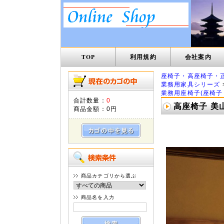
TOP
利用規約
会社案内
座椅子・高座椅子・
業務用家具シリーズ
業務用座椅子(座椅子
合計数量：
0
高座椅子 美山
商品金額：
0円
商品カテゴリから選ぶ
商品名を入力