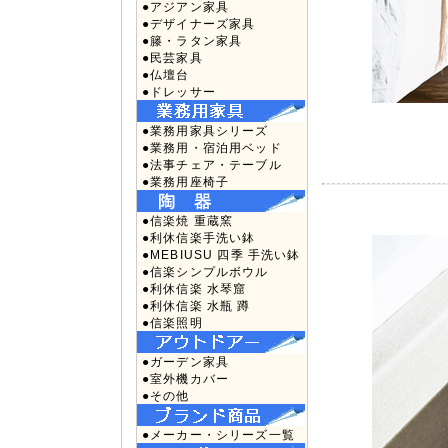
●アジアン家具
●デザイナーズ家具
●籐・ラタン家具
●民芸家具
●仏壇台
●ドレッサー
●業務用家具シリーズ
●業務用・宿泊用ベッド
●法事チェア・テーブル
●業務用座椅子
●信楽焼 重蔵窯
●利休信楽手洗い鉢
●MEBIUSU 四季 手洗い鉢
●信楽シンプルボウル
●利休信楽 水琴窟
●利休信楽 水瓶 蹲
●信楽照明
●ガーデン家具
●室外機カバー
●その他
●メーカー・シリーズ一覧