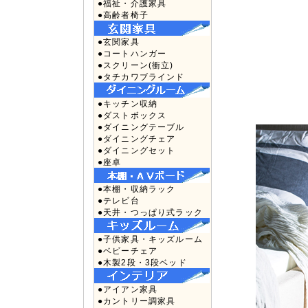
●福祉・介護家具
●高齢者椅子
●玄関家具
●コートハンガー
●スクリーン(衝立)
●タチカワブラインド
●キッチン収納
●ダストボックス
●ダイニングテーブル
●ダイニングチェア
●ダイニングセット
●座卓
●本棚・収納ラック
●テレビ台
●天井・つっぱり式ラック
●子供家具・キッズルーム
●ベビーチェア
●木製2段・3段ベッド
●アイアン家具
●カントリー調家具