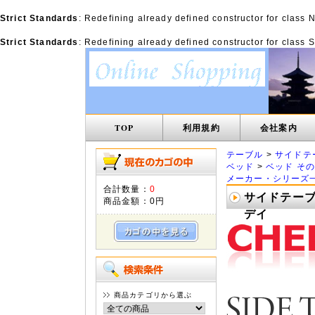
Strict Standards
: Redefining already defined constructor for class
Strict Standards
: Redefining already defined constructor for class
TOP
利用規約
会社案内
テーブル
>
サイドテ
ベッド
>
ベッド そ
メーカー・シリーズ
合計数量：
0
サイドテーブル
商品金額：
0円
デイ
商品カテゴリから選ぶ