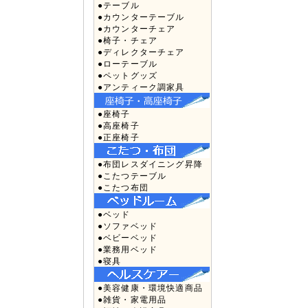
●テーブル
●カウンターテーブル
●カウンターチェア
●椅子・チェア
●ディレクターチェア
●ローテーブル
●ペットグッズ
●アンティーク調家具
●座椅子
●高座椅子
●正座椅子
●布団レスダイニング昇降
●こたつテーブル
●こたつ布団
●ベッド
●ソファベッド
●ベビーベッド
●業務用ベッド
●寝具
●美容健康・環境快適商品
●雑貨・家電用品