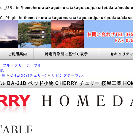
 Net_URL in
/home/muratakagu/muratakagu.co.jp/script/data/modul
 SC_Plugin in
/home/muratakagu/muratakagu.co.jp/script/data/clas
ご利用案内
特定商取引に基づく表示
セキュリテ
ーブル・フリーテーブル
の他
一覧
>
CHERRY(チェリー)
>
リビングテーブル
 BA-31D ベッド小物 CHERRY チェリー 桜屋工業 HO