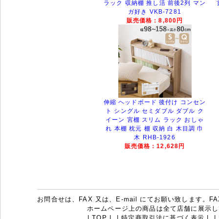
ラック 収納棚 推し活 前後2列 マン
ガ好き VKB-7281
販売価格：8,800円
伸縮 ヘッドボード 後付け コンセン
ト シングル セミダブル ダブル ク
イーン 宮棚 スリム ラック おしゃ
れ 本棚 枕元 棚 収納 白 木目調 巾
木 RHB-1926
販売価格：12,628円
お問合せは、FAX 又は、E-mail にてお願い致します。FAX：07
ホームページ上の商品は全て店舗に展示し
|
TOP
|
|
特定商取引法に基づく表示
|
|