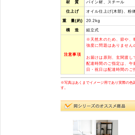
材 質
パイン材、スチール
仕上げ
オイル仕上げ(木部)、粉
重 量(約)
20.2kg
構 造
組立式
※
天然木のため、節や、
強度に問題はありません
注意事項
お届けは原則、玄関渡し
配達時間のご指定は、午
日・祝日は配達時間のご
※写真はあくまでイメージ用であり実際の色
す。