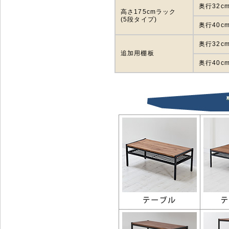
奥行32c
高さ175cmラック
(5段タイプ)
奥行40c
奥行32c
追加用棚板
奥行40c