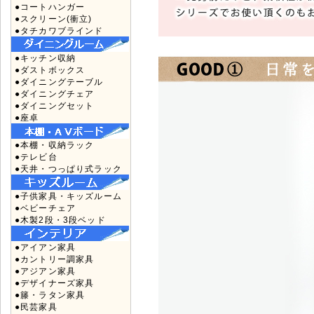
●コートハンガー
●スクリーン(衝立)
●タチカワブラインド
●キッチン収納
●ダストボックス
●ダイニングテーブル
●ダイニングチェア
●ダイニングセット
●座卓
●本棚・収納ラック
●テレビ台
●天井・つっぱり式ラック
●子供家具・キッズルーム
●ベビーチェア
●木製2段・3段ベッド
●アイアン家具
●カントリー調家具
●アジアン家具
●デザイナーズ家具
●籐・ラタン家具
●民芸家具