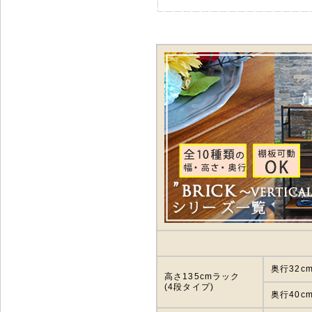
奥行32c
高さ135cmラック
(4段タイプ)
奥行40c