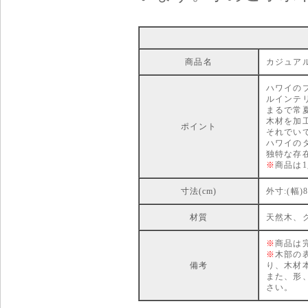
商品名
カジュアルハ
ハワイの
ルインテ
まるで常
木材を加
ポイント
それでい
ハワイの
独特な存
※
商品は
寸法(cm)
外寸:(幅)8
材質
天然木、
※
商品は
※
木部の
備考
り、木材
また、形
さい。