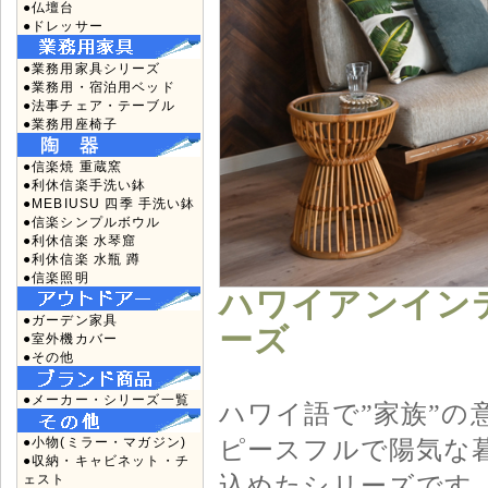
●仏壇台
●ドレッサー
●業務用家具シリーズ
●業務用・宿泊用ベッド
●法事チェア・テーブル
●業務用座椅子
●信楽焼 重蔵窯
●利休信楽手洗い鉢
●MEBIUSU 四季 手洗い鉢
●信楽シンプルボウル
●利休信楽 水琴窟
●利休信楽 水瓶 蹲
●信楽照明
ハワイアンインテ
●ガーデン家具
ーズ
●室外機カバー
●その他
●メーカー・シリーズ一覧
ハワイ語で”家族”の意
ピースフルで陽気な
●小物(ミラー・マガジン)
●収納・キャビネット・チ
込めたシリーズです
ェスト