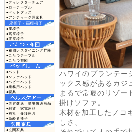
●ディレクターチェア
●ローテーブル
●ペットグッズ
●アンティーク調家具
●座椅子
●高座椅子
●正座椅子
●布団レスダイニング昇降
●こたつテーブル
●こたつ布団
ハワイのプランテー
●ベッド
●ソファベッド
ックス感があるカジ
●ベビーベッド
●業務用ベッド
まるで常夏のリゾート
●寝具
掛けソファ。
●美容健康・環境快適商品
●雑貨・家電用品
木材を加工したノコ
●福祉・介護家具
●高齢者椅子
しさ、
それでいて人の手で
●玄関家具