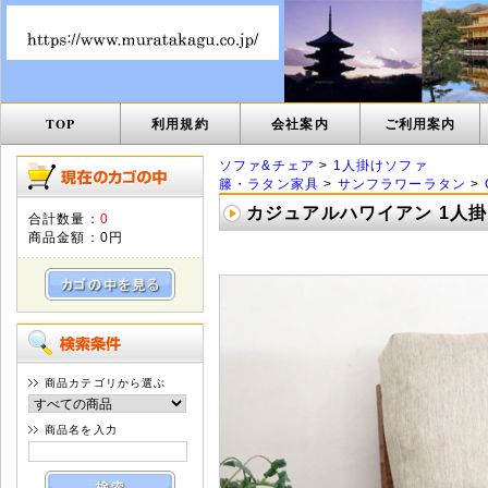
TOP
利用規約
会社案内
ご利用案内
ソファ&チェア
>
1人掛けソファ
籐・ラタン家具
>
サンフラワーラタン
>
カジュアルハワイアン 1人掛け ソ
合計数量：
0
商品金額：
0円
商品カテゴリから選ぶ
商品名を入力