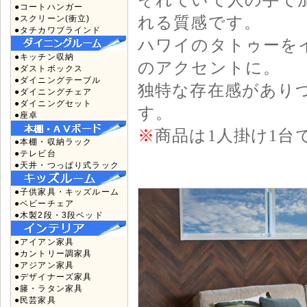
●コートハンガー
れる質感です。
●スクリーン(衝立)
●タチカワブラインド
ハワイのタトゥーを
●キッチン収納
のアクセントに。
●ダストボックス
●ダイニングテーブル
独特な存在感があり
●ダイニングチェア
●ダイニングセット
す。
●座卓
※
商品は1人掛け1台
●本棚・収納ラック
●テレビ台
●天井・つっぱり式ラック
●子供家具・キッズルーム
●ベビーチェア
●木製2段・3段ベッド
●アイアン家具
●カントリー調家具
●アジアン家具
●デザイナーズ家具
●籐・ラタン家具
●民芸家具