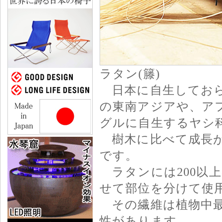
ラタン(籐)
日本に自生しておら
の東南アジアや、ア
グルに自生するヤシ
樹木に比べて成長が
です。
ラタンには200以
せて部位を分けて使
その繊維は植物中最
性があります。