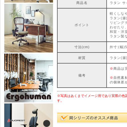
商品名
ラタン サ
軽くしな
ラタン(
リビング
ポイント
わせたり
和室・洋
ラタン製
寸法(cm)
外寸:(幅)5
材質
ラタン(籐
※
商品は
備考
※
自然素
の個体差
※写真はあくまでイメージ用であり実際の色
す。