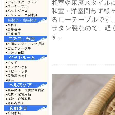
和室や床座スタイル
●ディレクターチェア
●ローテーブル
和室・洋室問わず様
●ペットグッズ
●アンティーク調家具
るローテーブルです
●座椅子
ラタン製なので、軽
●高座椅子
●正座椅子
す。
●布団レスダイニング昇降
●こたつテーブル
●こたつ布団
●ベッド
●ソファベッド
●ベビーベッド
●業務用ベッド
●寝具
●美容健康・環境快適商品
●雑貨・家電用品
●福祉・介護家具
●高齢者椅子
●玄関家具