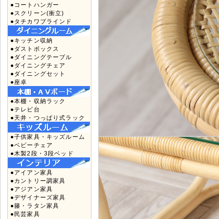
●コートハンガー
●スクリーン(衝立)
●タチカワブラインド
●キッチン収納
●ダストボックス
●ダイニングテーブル
●ダイニングチェア
●ダイニングセット
●座卓
●本棚・収納ラック
●テレビ台
●天井・つっぱり式ラック
●子供家具・キッズルーム
●ベビーチェア
●木製2段・3段ベッド
●アイアン家具
●カントリー調家具
●アジアン家具
●デザイナーズ家具
●籐・ラタン家具
●民芸家具