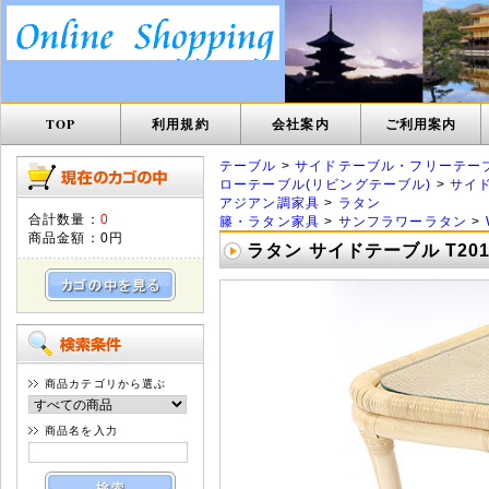
TOP
利用規約
会社案内
ご利用案内
テーブル
>
サイドテーブル・フリーテー
ローテーブル(リビングテーブル)
>
サイ
アジアン調家具
>
ラタン
合計数量：
0
籐・ラタン家具
>
サンフラワーラタン
>
商品金額：
0円
ラタン サイドテーブル T20
商品カテゴリから選ぶ
商品名を入力