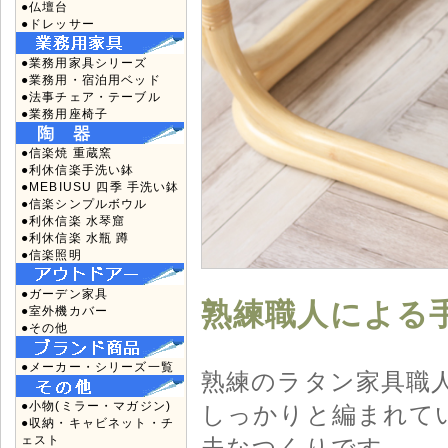
●仏壇台
●ドレッサー
●業務用家具シリーズ
●業務用・宿泊用ベッド
●法事チェア・テーブル
●業務用座椅子
●信楽焼 重蔵窯
●利休信楽手洗い鉢
●MEBIUSU 四季 手洗い鉢
●信楽シンプルボウル
●利休信楽 水琴窟
●利休信楽 水瓶 蹲
●信楽照明
●ガーデン家具
熟練職人による
●室外機カバー
●その他
●メーカー・シリーズ一覧
熟練のラタン家具職
●小物(ミラー・マガジン)
しっかりと編まれて
●収納・キャビネット・チ
ェスト
夫なつくりです。