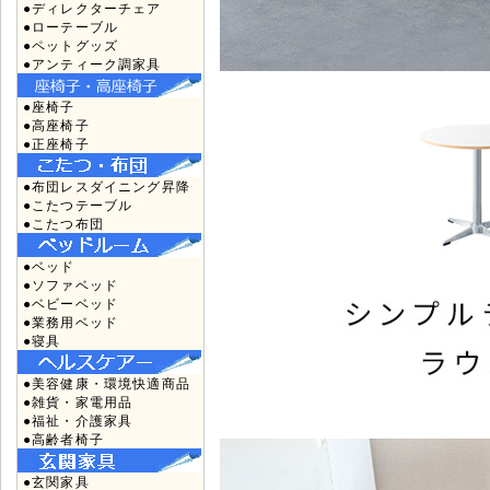
●ディレクターチェア
●ローテーブル
●ペットグッズ
●アンティーク調家具
●座椅子
●高座椅子
●正座椅子
●布団レスダイニング昇降
●こたつテーブル
●こたつ布団
●ベッド
●ソファベッド
●ベビーベッド
●業務用ベッド
●寝具
●美容健康・環境快適商品
●雑貨・家電用品
●福祉・介護家具
●高齢者椅子
●玄関家具