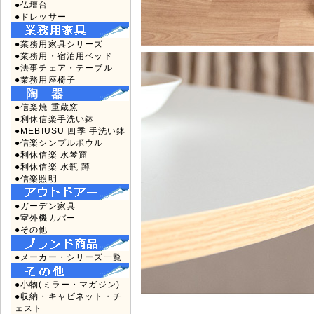
●仏壇台
●ドレッサー
●業務用家具シリーズ
●業務用・宿泊用ベッド
●法事チェア・テーブル
●業務用座椅子
●信楽焼 重蔵窯
●利休信楽手洗い鉢
●MEBIUSU 四季 手洗い鉢
●信楽シンプルボウル
●利休信楽 水琴窟
●利休信楽 水瓶 蹲
●信楽照明
●ガーデン家具
●室外機カバー
●その他
●メーカー・シリーズ一覧
●小物(ミラー・マガジン)
●収納・キャビネット・チ
ェスト