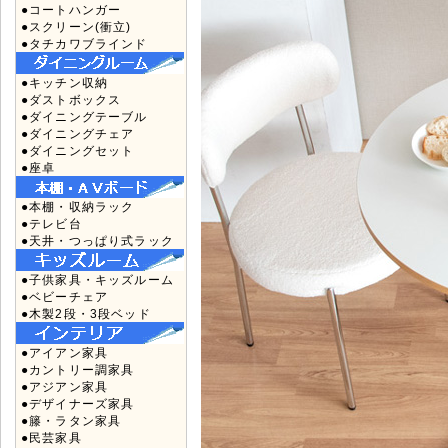
●コートハンガー
●スクリーン(衝立)
●タチカワブラインド
●キッチン収納
●ダストボックス
●ダイニングテーブル
●ダイニングチェア
●ダイニングセット
●座卓
●本棚・収納ラック
●テレビ台
●天井・つっぱり式ラック
●子供家具・キッズルーム
●ベビーチェア
●木製2段・3段ベッド
●アイアン家具
●カントリー調家具
●アジアン家具
●デザイナーズ家具
●籐・ラタン家具
●民芸家具