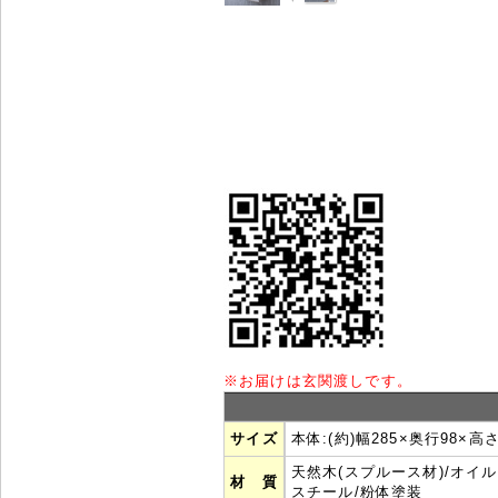
※
お届けは玄関渡しです。
サイズ
本体:(約)幅285×奥行98×
天然木(スプルース材)/オイ
材 質
スチール/粉体塗装