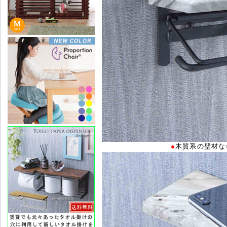
●
木質系の壁材な