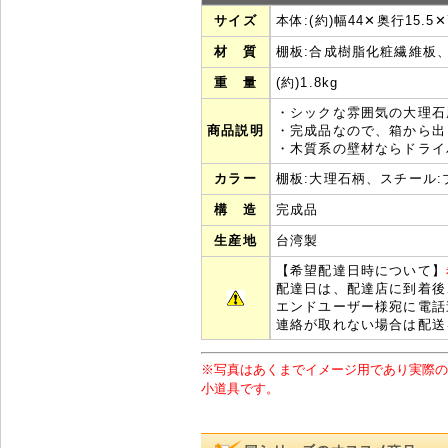
サイズ
本体:(約)幅44✕奥行15.5✕
材 質
棚板:合成樹脂化粧繊維板、
重 量
(約)1.8kg
・シックな雰囲気の大理石
商品説明
・完成品なので、箱から出
・木質系の壁材ならドライ
カラー
棚板:大理石柄、スチール:
構 造
完成品
生産地
台湾製
【希望配達日時について】
配達日は、配達店に到着後
エンドユーザー様宛に電話
連絡が取れない場合は配送
※写真はあくまでイメージ用であり実際の
小道具です。