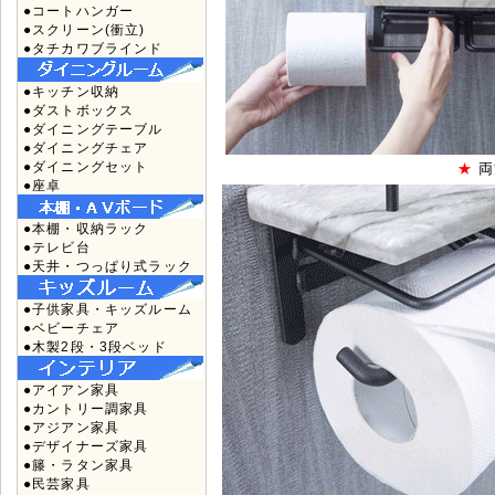
●コートハンガー
●スクリーン(衝立)
●タチカワブラインド
●キッチン収納
●ダストボックス
●ダイニングテーブル
●ダイニングチェア
●ダイニングセット
★
両
●座卓
●本棚・収納ラック
●テレビ台
●天井・つっぱり式ラック
●子供家具・キッズルーム
●ベビーチェア
●木製2段・3段ベッド
●アイアン家具
●カントリー調家具
●アジアン家具
●デザイナーズ家具
●籐・ラタン家具
●民芸家具