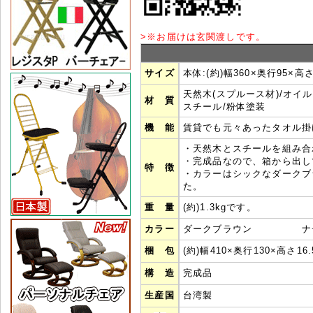
>
※
お届けは玄関渡しです。
サイズ
本体:(約)幅360×奥行95×高さ
天然木(スプルース材)/オイ
材 質
スチール/粉体塗装
機 能
賃貸でも元々あったタオル掛
・天然木とスチールを組み合
・完成品なので、箱から出し
特 徴
・カラーはシックなダークブ
た。
重 量
(約)1.3kgです。
カラー
ダークブラウン ナチ
梱 包
(約)幅410×奥行130×高さ16.
構 造
完成品
生産国
台湾製