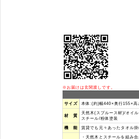
※
お届けは玄関渡しです。
サイズ
本体:(約)幅
440
×奥行
155
×高
天然木(スプルース材)/オイ
材 質
スチール/粉体塗装
機 能
賃貸でも元々あったタオル掛
・天然木とスチールを組み合