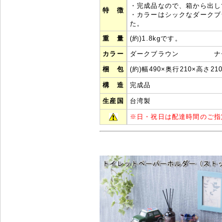
・完成品なので、箱から出し
特 徴
・カラーはシックなダークブ
た。
重 量
(約)1.
8
kgです。
カラー
ダークブラウン ナチ
梱 包
(約)幅
490
×奥行2
10
×高さ
21
構 造
完成品
生産国
台湾製
※
日・祝日は配達時間のご指