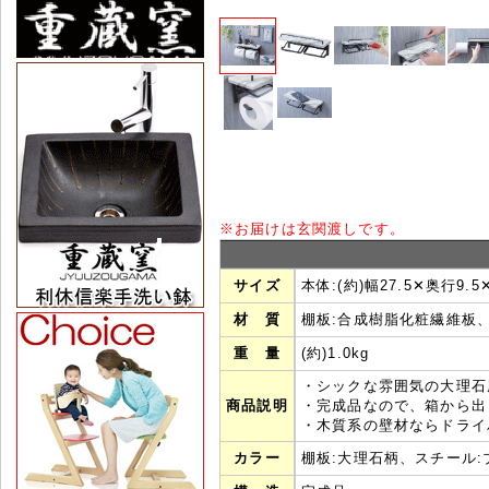
※
お届けは玄関渡しです。
サイズ
本体:(約)幅27.5✕奥行9.5
材 質
棚板:合成樹脂化粧繊維板、
重 量
(約)1.0kg
・シックな雰囲気の大理石
商品説明
・完成品なので、箱から出
・木質系の壁材ならドライ
カラー
棚板:大理石柄、スチール: