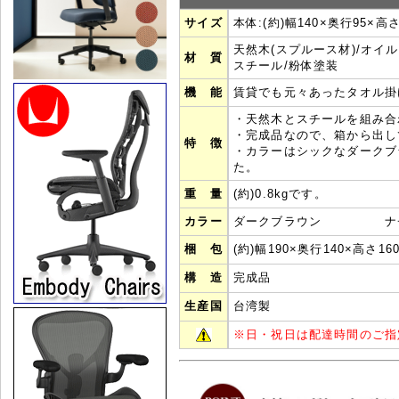
サイズ
本体:(約)幅140×奥行95×高
天然木(スプルース材)/オイ
材 質
スチール/粉体塗装
機 能
賃貸でも元々あったタオル掛
・天然木とスチールを組み
・完成品なので、箱から出し
特 徴
・カラーはシックなダークブ
た。
重 量
(約)0.8kgです。
カラー
ダークブラウン ナチ
梱 包
(約)幅190×奥行140×高さ16
構 造
完成品
生産国
台湾製
※
日・祝日は配達時間のご指