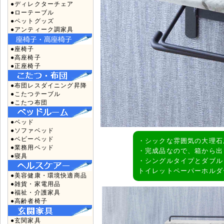
●ディレクターチェア
●ローテーブル
●ペットグッズ
●アンティーク調家具
●座椅子
●高座椅子
●正座椅子
●布団レスダイニング昇降
●こたつテーブル
●こたつ布団
●ベッド
●ソファベッド
●ベビーベッド
・シックな雰囲気の大理石
●業務用ベッド
・完成品なので、箱から出
●寝具
・シングルタイプとダブル
トイレットペーパーホルダ
●美容健康・環境快適商品
●雑貨・家電用品
●福祉・介護家具
●高齢者椅子
●玄関家具