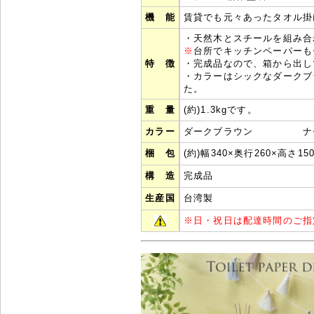
機 能
賃貸でも元々あったタオル掛
・天然木とスチールを組み
※
台所でキッチンペーパーも
特 徴
・完成品なので、箱から出し
・カラーはシックなダークブ
た。
重 量
(約)1.3kgです。
カラー
ダークブラウン ナチ
梱 包
(約)幅340×奥行260×高さ15
構 造
完成品
生産国
台湾製
※
日・祝日は配達時間のご指