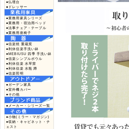
●仏壇台
●ドレッサー
●業務用家具シリーズ
●業務用・宿泊用ベッド
●法事チェア・テーブル
●業務用座椅子
●信楽焼 重蔵窯
●利休信楽手洗い鉢
●MEBIUSU 四季 手洗い鉢
●信楽シンプルボウル
●利休信楽 水琴窟
●利休信楽 水瓶 蹲
●信楽照明
●ガーデン家具
●室外機カバー
●その他
●メーカー・シリーズ一覧
●小物(ミラー・マガジン)
●収納・キャビネット・チ
ェスト