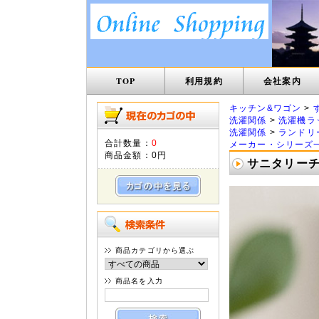
TOP
利用規約
会社案内
キッチン&ワゴン
>
洗濯関係
>
洗濯機ラ
洗濯関係
>
ランドリ
合計数量：
0
メーカー・シリーズ
商品金額：
0円
サニタリーチェ
商品カテゴリから選ぶ
商品名を入力