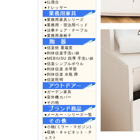
●仏壇台
●ドレッサー
●業務用家具シリーズ
●業務用・宿泊用ベッド
●法事チェア・テーブル
●業務用座椅子
●信楽焼 重蔵窯
●利休信楽手洗い鉢
●MEBIUSU 四季 手洗い鉢
●信楽シンプルボウル
●利休信楽 水琴窟
●利休信楽 水瓶 蹲
●信楽照明
●ガーデン家具
●室外機カバー
●その他
●メーカー・シリーズ一覧
●小物(ミラー・マガジン)
●収納・キャビネット・チ
ェスト