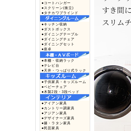
●コートハンガー
●スクリーン(衝立)
●タチカワブラインド
●キッチン収納
●ダストボックス
●ダイニングテーブル
●ダイニングチェア
●ダイニングセット
●座卓
●本棚・収納ラック
●テレビ台
●天井・つっぱり式ラック
●子供家具・キッズルーム
●ベビーチェア
●木製2段・3段ベッド
●アイアン家具
●カントリー調家具
●アジアン家具
●デザイナーズ家具
●籐・ラタン家具
●民芸家具