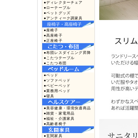
●ディレクターチェア
●ローテーブル
●ペットグッズ
●アンティーク調家具
●座椅子
●高座椅子
●正座椅子
●布団レスダイニング昇降
●こたつテーブル
●こたつ布団
●ベッド
●ソファベッド
●ベビーベッド
●業務用ベッド
●寝具
●美容健康・環境快適商品
●雑貨・家電用品
●福祉・介護家具
●高齢者椅子
●玄関家具