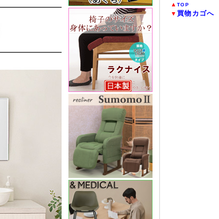
▲
TOP
買物カゴへ
▼