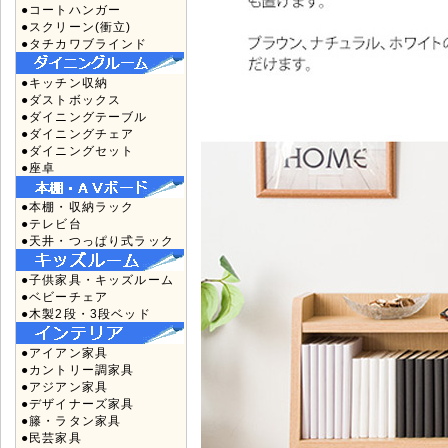
●コートハンガー
●スクリーン(衝立)
●タチカワブラインド
●キッチン収納
●ダストボックス
●ダイニングテーブル
●ダイニングチェア
●ダイニングセット
●座卓
●本棚・収納ラック
●テレビ台
●天井・つっぱり式ラック
●子供家具・キッズルーム
●ベビーチェア
●木製2段・3段ベッド
●アイアン家具
●カントリー調家具
●アジアン家具
●デザイナーズ家具
●籐・ラタン家具
●民芸家具