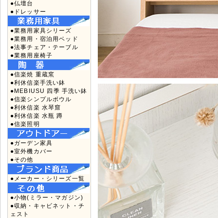
●仏壇台
●ドレッサー
●業務用家具シリーズ
●業務用・宿泊用ベッド
●法事チェア・テーブル
●業務用座椅子
●信楽焼 重蔵窯
●利休信楽手洗い鉢
●MEBIUSU 四季 手洗い鉢
●信楽シンプルボウル
●利休信楽 水琴窟
●利休信楽 水瓶 蹲
●信楽照明
●ガーデン家具
●室外機カバー
●その他
●メーカー・シリーズ一覧
●小物(ミラー・マガジン)
●収納・キャビネット・チ
ェスト