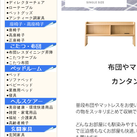
●ディレクターチェア
●ローテーブル
●ペットグッズ
●アンティーク調家具
●座椅子
●高座椅子
●正座椅子
●布団レスダイニング昇降
●こたつテーブル
●こたつ布団
●ベッド
●ソファベッド
●ベビーベッド
●業務用ベッド
●寝具
●美容健康・環境快適商品
●雑貨・家電用品
●福祉・介護家具
●高齢者椅子
●玄関家具