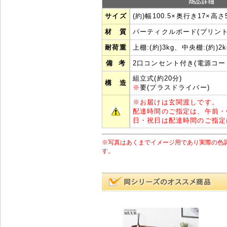
サイズ
(約)幅100.5×奥行き17×高さ
材 質
パーティクルボード(プリント
耐荷重
上棚:(約)3kg、中央棚:(約)2k
備 考
2口コンセント付き(電源コード
組立式(約20分)
構 造
※
要(プラスドライバー)
※
お届けは玄関渡しです。
配達時間のご指定は、午前・
日・祝日は配達時間のご指定
※写真はあくまでイメージ用であり実際の色
す。