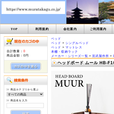
TOP
利用規約
会社案内
ご利用案内
ベッド
ベッド
>
シングルベッド
ベッド
>
マットレス
合計数量：
0
本棚・収納ラック
商品金額：
0円
メーカー・シリーズ一覧
>
宮武製作所
>
ヘッドボード ムール HB-F1
商品カテゴリから選ぶ
商品名を入力