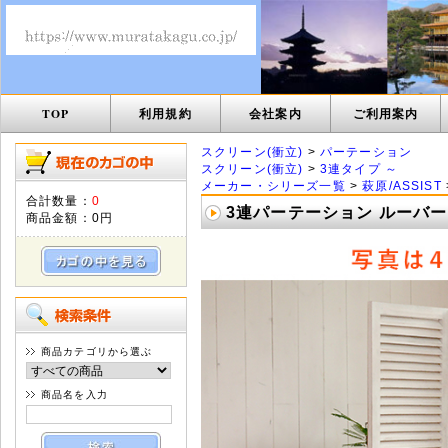
TOP
利用規約
会社案内
ご利用案内
スクリーン(衝立)
>
パーテーション
スクリーン(衝立)
>
3連タイプ ～
メーカー・シリーズ一覧
>
萩原/ASSIST
合計数量：
0
3連パーテーション ルーバー 
商品金額：
0円
商品カテゴリから選ぶ
商品名を入力