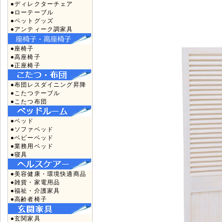
●ディレクターチェア
●ローテーブル
●ペットグッズ
●アンティーク調家具
●座椅子
●高座椅子
●正座椅子
●布団レスダイニング昇降
●こたつテーブル
●こたつ布団
●ベッド
●ソファベッド
●ベビーベッド
●業務用ベッド
●寝具
●美容健康・環境快適商品
●雑貨・家電用品
●福祉・介護家具
●高齢者椅子
●玄関家具