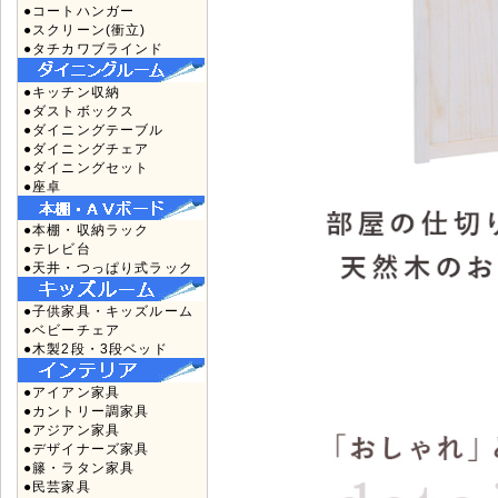
●コートハンガー
●スクリーン(衝立)
●タチカワブラインド
●キッチン収納
●ダストボックス
●ダイニングテーブル
●ダイニングチェア
●ダイニングセット
●座卓
●本棚・収納ラック
●テレビ台
●天井・つっぱり式ラック
●子供家具・キッズルーム
●ベビーチェア
●木製2段・3段ベッド
●アイアン家具
●カントリー調家具
●アジアン家具
●デザイナーズ家具
●籐・ラタン家具
●民芸家具