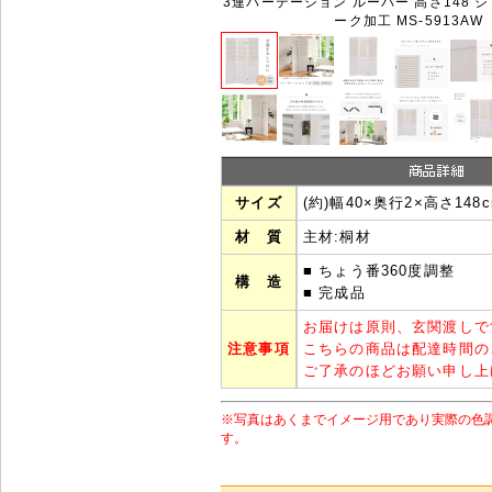
3連パーテーション ルーバー 高さ148 
ーク加工 MS-5913AW
サイズ
(約)幅40×奥行2×高さ148
材 質
主材:桐材
■ ちょう番360度調整
構 造
■ 完成品
お届けは原則、玄関渡しで
注意事項
こちらの商品は配達時間の
ご了承のほどお願い申し上
※写真はあくまでイメージ用であり実際の色
す。