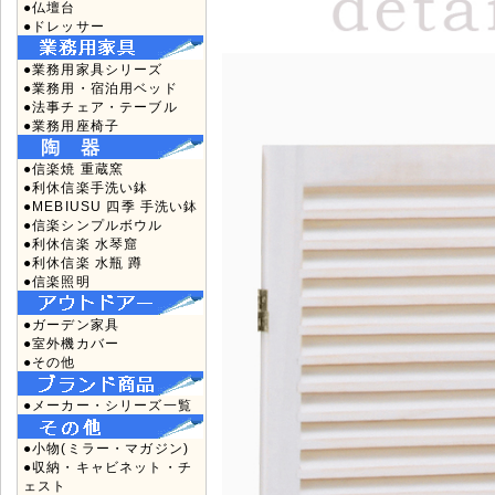
●仏壇台
●ドレッサー
●業務用家具シリーズ
●業務用・宿泊用ベッド
●法事チェア・テーブル
●業務用座椅子
●信楽焼 重蔵窯
●利休信楽手洗い鉢
●MEBIUSU 四季 手洗い鉢
●信楽シンプルボウル
●利休信楽 水琴窟
●利休信楽 水瓶 蹲
●信楽照明
●ガーデン家具
●室外機カバー
●その他
●メーカー・シリーズ一覧
●小物(ミラー・マガジン)
●収納・キャビネット・チ
ェスト