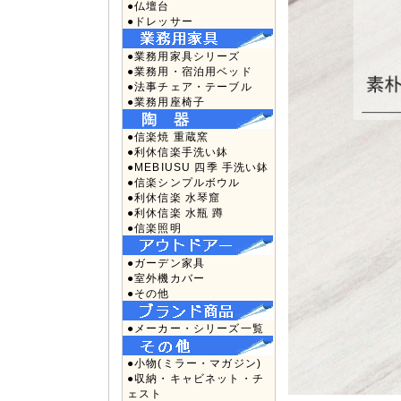
●仏壇台
●ドレッサー
●業務用家具シリーズ
●業務用・宿泊用ベッド
●法事チェア・テーブル
●業務用座椅子
●信楽焼 重蔵窯
●利休信楽手洗い鉢
●MEBIUSU 四季 手洗い鉢
●信楽シンプルボウル
●利休信楽 水琴窟
●利休信楽 水瓶 蹲
●信楽照明
●ガーデン家具
●室外機カバー
●その他
●メーカー・シリーズ一覧
●小物(ミラー・マガジン)
●収納・キャビネット・チ
ェスト