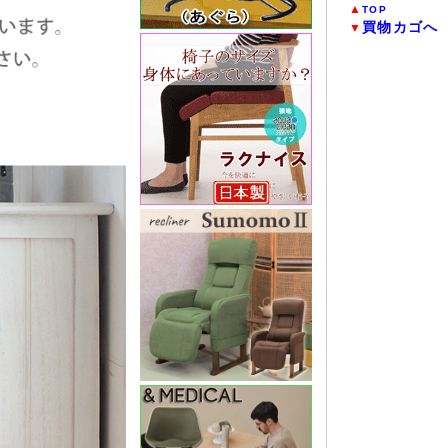
▲
TOP
買物カゴへ
▼