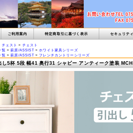
ご利用案内
特定商取引に基づく表示
セキュリテ
・チェスト
>
チェスト
一覧
>
萩原/ASSIST
>
ホワイト家具シリーズ
一覧
>
萩原/ASSIST
>
フレンチカントリーシリーズ
し5杯 5段 幅41 奥行31 シャビー アンティーク塗装 MCH-