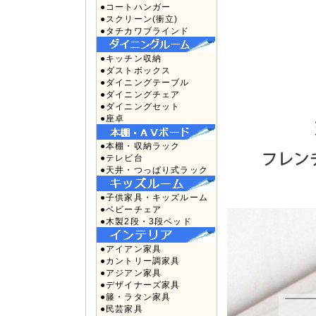
●コートハンガー
●スクリーン(衝立)
●タチカワブラインド
●キッチン収納
●ダストボックス
●ダイニングテーブル
●ダイニングチェア
●ダイニングセット
●座卓
●本棚・収納ラック
●テレビ台
●天井・つっぱり式ラック
●子供家具・キッズルーム
●ベビーチェア
●木製2段・3段ベッド
●アイアン家具
●カントリー調家具
●アジアン家具
●デザイナーズ家具
●籐・ラタン家具
●民芸家具