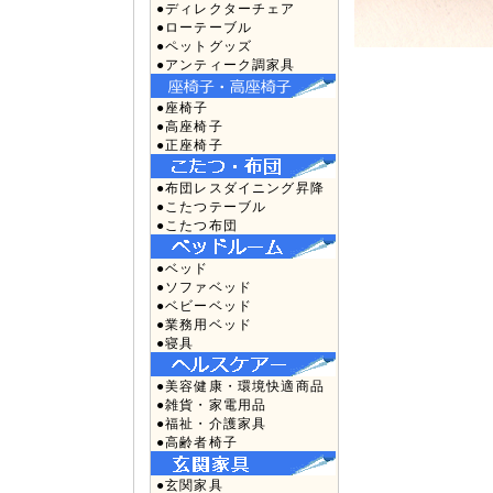
●ディレクターチェア
●ローテーブル
●ペットグッズ
●アンティーク調家具
●座椅子
●高座椅子
●正座椅子
●布団レスダイニング昇降
●こたつテーブル
●こたつ布団
●ベッド
●ソファベッド
●ベビーベッド
●業務用ベッド
●寝具
●美容健康・環境快適商品
●雑貨・家電用品
●福祉・介護家具
●高齢者椅子
●玄関家具