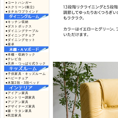
●コートハンガー
●スクリーン(衝立)
●タチカワブラインド
●キッチン収納
●ダストボックス
●ダイニングテーブル
●ダイニングチェア
●ダイニングセット
●座卓
●本棚・収納ラック
●テレビ台
●天井・つっぱり式ラック
●子供家具・キッズルーム
●ベビーチェア
●木製2段・3段ベッド
●アイアン家具
●カントリー調家具
●アジアン家具
●デザイナーズ家具
●籐・ラタン家具
●民芸家具