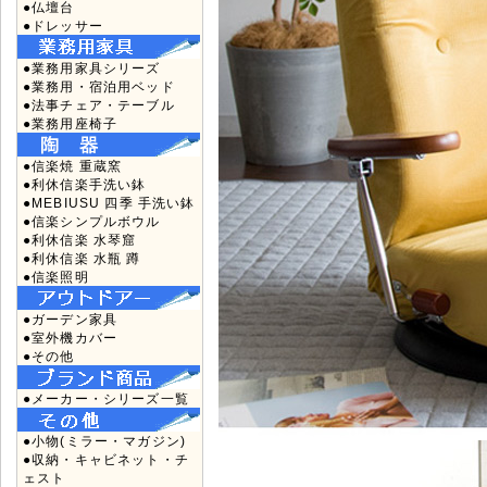
●仏壇台
●ドレッサー
●業務用家具シリーズ
●業務用・宿泊用ベッド
●法事チェア・テーブル
●業務用座椅子
●信楽焼 重蔵窯
●利休信楽手洗い鉢
●MEBIUSU 四季 手洗い鉢
●信楽シンプルボウル
●利休信楽 水琴窟
●利休信楽 水瓶 蹲
●信楽照明
●ガーデン家具
●室外機カバー
●その他
●メーカー・シリーズ一覧
●小物(ミラー・マガジン)
●収納・キャビネット・チ
ェスト