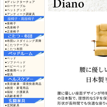
●ディレクターチェア
●ローテーブル
●ペットグッズ
●アンティーク調家具
●座椅子
●高座椅子
●正座椅子
●布団レスダイニング昇降
●こたつテーブル
●こたつ布団
●ベッド
●ソファベッド
●ベビーベッド
●業務用ベッド
●寝具
●美容健康・環境快適商品
●雑貨・家電用品
●福祉・介護家具
●高齢者椅子
●玄関家具