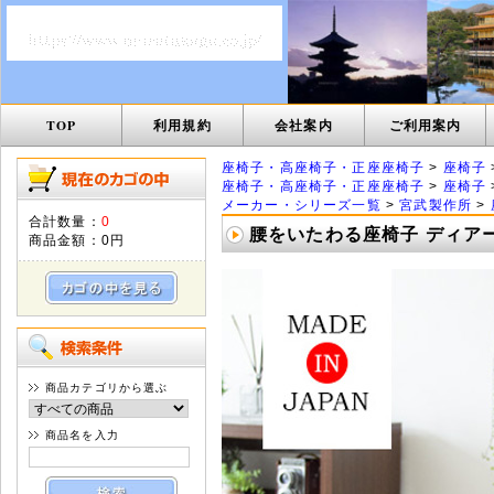
TOP
利用規約
会社案内
ご利用案内
座椅子・高座椅子・正座座椅子
>
座椅子
座椅子・高座椅子・正座座椅子
>
座椅子
メーカー・シリーズ一覧
>
宮武製作所
>
合計数量：
0
腰をいたわる座椅子 ディアーノ
商品金額：
0円
商品カテゴリから選ぶ
商品名を入力