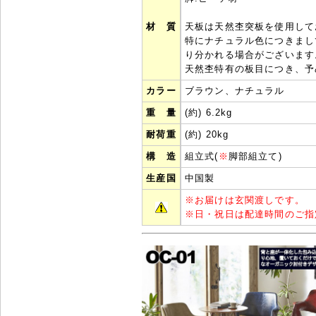
材 質
天板は天然杢突板を使用して
特にナチュラル色につきまし
り分かれる場合がございます
天然杢特有の板目につき、予
カラー
ブラウン、ナチュラル
重 量
(約) 6.2kg
耐荷重
(約) 20kg
構 造
組立式(
※
脚部組立て)
生産国
中国製
※
お届けは玄関渡しです。
※
日・祝日は配達時間のご指