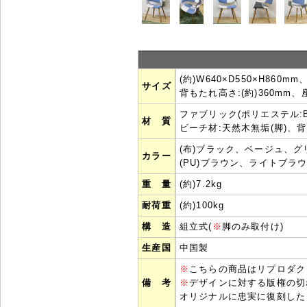
(約)W640×D550×H860m
サイズ
背もたれ高さ:(約)360mm、座
ファブリック(ポリエステル:BE
材 質
ビーチ材:天然木無垢(脚)、
(布)ブラック、ベージュ、グ
カラー
(PU)ブラウン、ライトブ
重 量
(約)7.2kg
耐荷重
(約)100kg
構 造
組立式(
※
脚のみ取付け)
生産国
中国製
※
こちらの商品はリプロダク
備 考
※
デザインに対する版権の切
オリジナルに忠実に復刻した