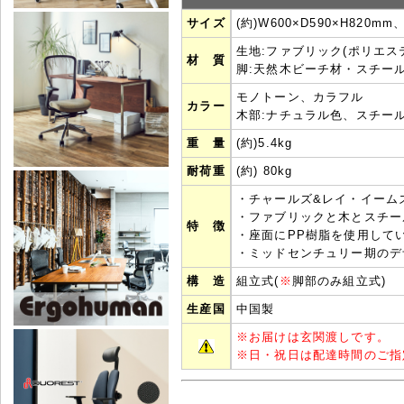
サイズ
(約)W600×D590×H820m
生地:ファブリック(ポリエス
材 質
脚:天然木ビーチ材・スチール
モノトーン、カラフル
カラー
木部:ナチュラル色、スチール
重 量
(約)5.4kg
耐荷重
(約) 80kg
・チャールズ&レイ・イーム
・ファブリックと木とスチー
特 徴
・座面にPP樹脂を使用して
・ミッドセンチュリー期のデ
構 造
組立式(
※
脚部のみ組立式)
生産国
中国製
※
お届けは玄関渡しです。
※
日・祝日は配達時間のご指