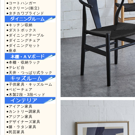
●コートハンガー
●スクリーン(衝立)
●タチカワブラインド
●キッチン収納
●ダストボックス
●ダイニングテーブル
●ダイニングチェア
●ダイニングセット
●座卓
●本棚・収納ラック
●テレビ台
●天井・つっぱり式ラック
●子供家具・キッズルーム
●ベビーチェア
●木製2段・3段ベッド
●アイアン家具
●カントリー調家具
●アジアン家具
●デザイナーズ家具
●籐・ラタン家具
●民芸家具