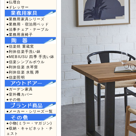
●仏壇台
●ドレッサー
●業務用家具シリーズ
●業務用・宿泊用ベッド
●法事チェア・テーブル
●業務用座椅子
●信楽焼 重蔵窯
●利休信楽手洗い鉢
●MEBIUSU 四季 手洗い鉢
●信楽シンプルボウル
●利休信楽 水琴窟
●利休信楽 水瓶 蹲
●信楽照明
●ガーデン家具
●室外機カバー
●その他
●メーカー・シリーズ一覧
●小物(ミラー・マガジン)
●収納・キャビネット・チ
ェスト