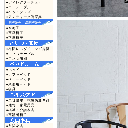
●ディレクターチェア
●ローテーブル
●ペットグッズ
●アンティーク調家具
●座椅子
●高座椅子
●正座椅子
●布団レスダイニング昇降
●こたつテーブル
●こたつ布団
●ベッド
●ソファベッド
●ベビーベッド
●業務用ベッド
●寝具
●美容健康・環境快適商品
●雑貨・家電用品
●福祉・介護家具
●高齢者椅子
●玄関家具