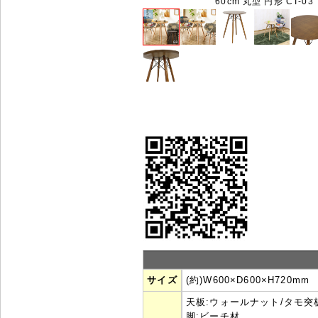
60cm 丸型 円形 CT-03
サイズ
(約)W600×D600×H720m
天板:ウォールナット/タモ突
脚:ビーチ材