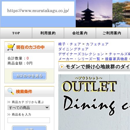
TOP
利用規約
会社案内
ご利用案内
椅子・チェア
>
カフェチェア
ダイニングチェア
デザイナーズコレクション
>
チャールズ
合計数量：
0
メーカー・シリーズ一覧
>
後藤家具物産
商品金額：
0円
モダンで掛け心地抜群のダイニ
商品カテゴリから選ぶ
商品名を入力