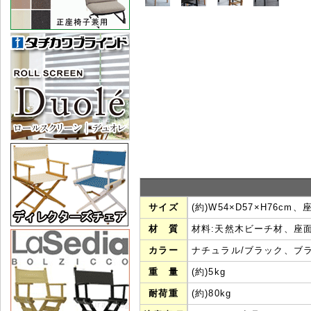
サイズ
(約)W54×D57×H76cm、
材 質
材料:天然木ビーチ材、座
カラー
ナチュラル/ブラック、ブ
重 量
(約)5kg
耐荷重
(約)80kg