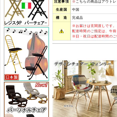
注意事項
※
こちらの商品はアウトレ
生産国
中国
構 造
完成品
※
お届けは玄関渡しです。
配達時間のご指定は、午前
※
日・祝日は配達時間のご