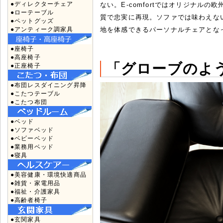
●ディレクターチェア
ない。E-comfortではオリジナルの
●ローテーブル
質で忠実に再現。ソファでは味わえな
●ペットグッズ
●アンティーク調家具
地を体感できるパーソナルチェアとな
●座椅子
●高座椅子
「グローブのよ
●正座椅子
●布団レスダイニング昇降
●こたつテーブル
●こたつ布団
●ベッド
●ソファベッド
●ベビーベッド
●業務用ベッド
●寝具
●美容健康・環境快適商品
●雑貨・家電用品
●福祉・介護家具
●高齢者椅子
●玄関家具