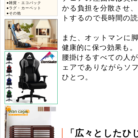
●雑貨・エコバック
かる負担を分散させ、
●ラグ・カーペット
●その他
トするので長時間の
また、オットマンに
健康的に保つ効果も。
腰掛けるすべての人が
ェアでありながらソ
ひとつ。
「広々としたひ