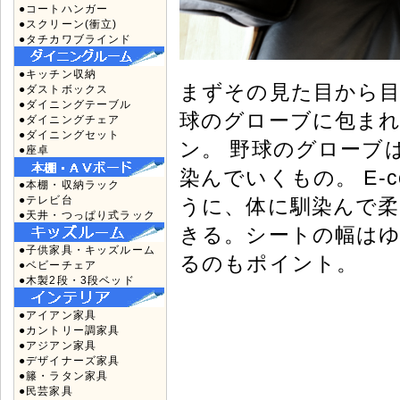
●コートハンガー
●スクリーン(衝立)
●タチカワブラインド
●キッチン収納
まずその見た目から
●ダストボックス
●ダイニングテーブル
球のグローブに包ま
●ダイニングチェア
●ダイニングセット
ン。 野球のグローブ
●座卓
染んでいくもの。 E-
●本棚・収納ラック
●テレビ台
うに、体に馴染んで
●天井・つっぱり式ラック
きる。シートの幅は
●子供家具・キッズルーム
るのもポイント。
●ベビーチェア
●木製2段・3段ベッド
●アイアン家具
●カントリー調家具
●アジアン家具
●デザイナーズ家具
●籐・ラタン家具
●民芸家具