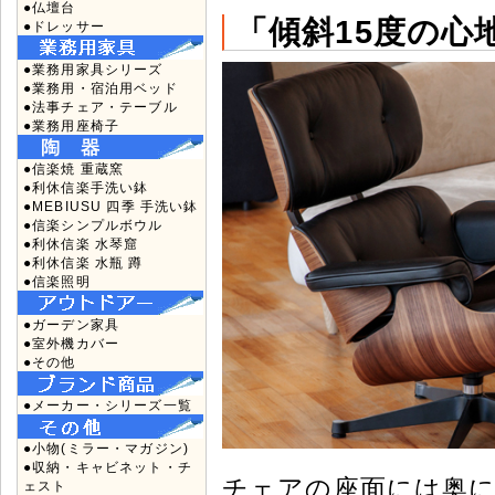
●仏壇台
「傾斜15度の心
●ドレッサー
●業務用家具シリーズ
●業務用・宿泊用ベッド
●法事チェア・テーブル
●業務用座椅子
●信楽焼 重蔵窯
●利休信楽手洗い鉢
●MEBIUSU 四季 手洗い鉢
●信楽シンプルボウル
●利休信楽 水琴窟
●利休信楽 水瓶 蹲
●信楽照明
●ガーデン家具
●室外機カバー
●その他
●メーカー・シリーズ一覧
●小物(ミラー・マガジン)
●収納・キャビネット・チ
チェアの座面には奥に
ェスト