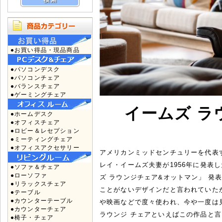
●お買い得品・現品商品
●パソコンデスク
●パソコンチェア
●バランスチェア
●ゲーミングチェア
イームズ ラ
●ホームデスク
●オフィスチェア
●ロビー＆レセプション
●ミーティングチェア
●オフィスアクセサリー
アメリカンミッドセンチュリーを代表
レイ・イームズ夫妻が1956年に発表し
●ソファ＆チェア
●ローソファ
ズ ラウンジチェア&オットマン」 発
●リラックスチェア
ことがないデザインだと言われていた
●テーブル
●カウンターテーブル
や映画などで度々使われ、今や一度は
●カウンターチェア
ラウンジ チェアといえばこの作品と
●椅子・チェア