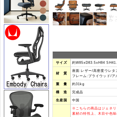
サイズ
約W85xD83.5xH84 SH41.5
座面:レザー/高密度ウレ
材 質
フレーム:プライウッド/
重 量
約31kg
構 造
完成品
生産国
中国
※
こちらの商品はジェネリ
素材の特性上、木目や色味