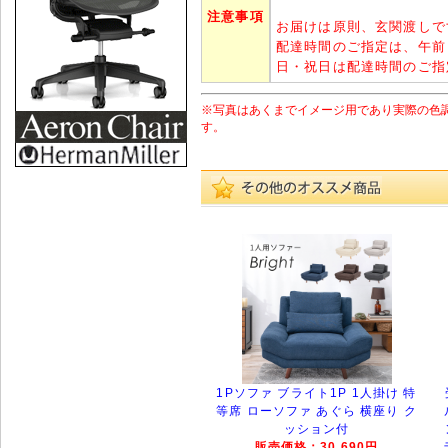
注意事項
お届けは原則、玄関渡しで
配達時間のご指定は、午前
日・祝日は配達時間のご指
※写真はあくまでイメージ用であり実際の色
す。
1Pソファ ブライト1P 1人掛け 特
等席 ローソファ あぐら 横座り ク
ッション付
販売価格：30,690円