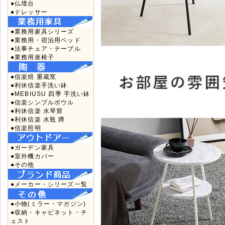
●仏壇台
●ドレッサー
●業務用家具シリーズ
●業務用・宿泊用ベッド
●法事チェア・テーブル
●業務用座椅子
●信楽焼 重蔵窯
●利休信楽手洗い鉢
●MEBIUSU 四季 手洗い鉢
●信楽シンプルボウル
●利休信楽 水琴窟
●利休信楽 水瓶 蹲
●信楽照明
●ガーデン家具
●室外機カバー
●その他
●メーカー・シリーズ一覧
●小物(ミラー・マガジン)
●収納・キャビネット・チ
ェスト