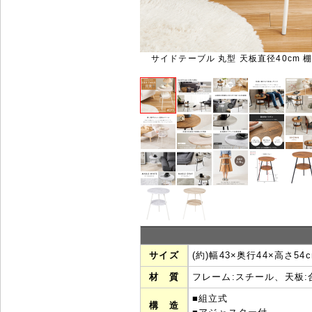
サイドテーブル 丸型 天板直径40cm 棚付 
サイズ
(約)幅43×奥行44×高さ54
材 質
フレーム:スチール、天板:
■組立式
構 造