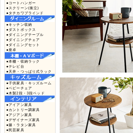
●コートハンガー
●スクリーン(衝立)
●タチカワブラインド
●キッチン収納
●ダストボックス
●ダイニングテーブル
●ダイニングチェア
●ダイニングセット
●座卓
●本棚・収納ラック
●テレビ台
●天井・つっぱり式ラック
●子供家具・キッズルーム
●ベビーチェア
●木製2段・3段ベッド
●アイアン家具
●カントリー調家具
●アジアン家具
●デザイナーズ家具
●籐・ラタン家具
●民芸家具