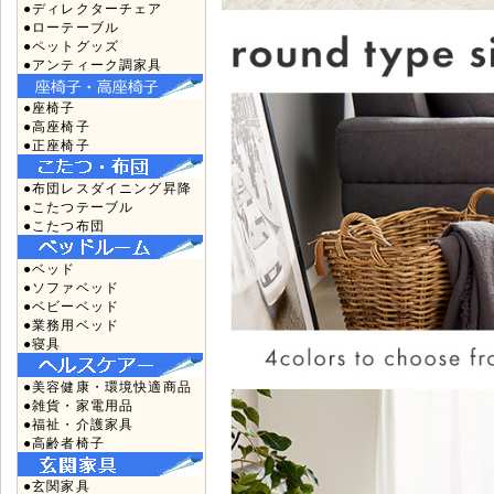
●ディレクターチェア
●ローテーブル
●ペットグッズ
●アンティーク調家具
●座椅子
●高座椅子
●正座椅子
●布団レスダイニング昇降
●こたつテーブル
●こたつ布団
●ベッド
●ソファベッド
●ベビーベッド
●業務用ベッド
●寝具
●美容健康・環境快適商品
●雑貨・家電用品
●福祉・介護家具
●高齢者椅子
●玄関家具