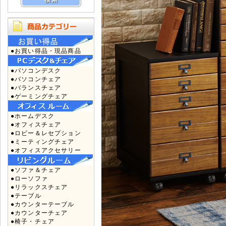
●お買い得品・現品商品
●パソコンデスク
●パソコンチェア
●バランスチェア
●ゲーミングチェア
●ホームデスク
●オフィスチェア
●ロビー＆レセプション
●ミーティングチェア
●オフィスアクセサリー
●ソファ＆チェア
●ローソファ
●リラックスチェア
●テーブル
●カウンターテーブル
●カウンターチェア
●椅子・チェア