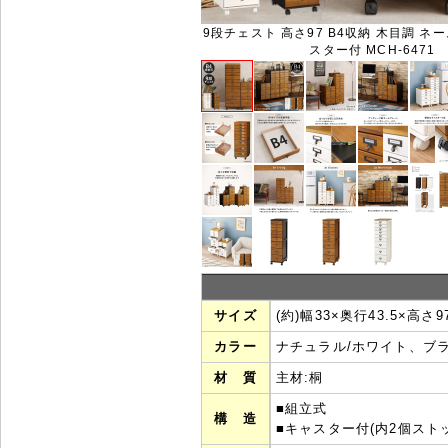
9段チェスト 高さ97 B4収納 木目調 ネ
スター付 MCH-6471
サイズ
(約)幅33×奥行43.5×高さ9
カラー
ナチュラル/ホワイト、ブ
材 質
主材:桐
■組立式
構 造
■キャスター付(内2個スト