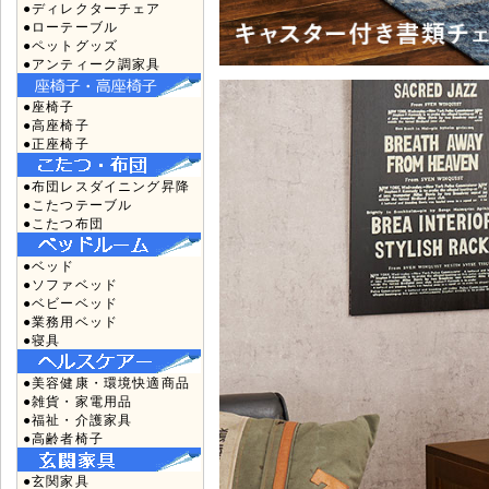
●ディレクターチェア
●ローテーブル
●ペットグッズ
●アンティーク調家具
●座椅子
●高座椅子
●正座椅子
●布団レスダイニング昇降
●こたつテーブル
●こたつ布団
●ベッド
●ソファベッド
●ベビーベッド
●業務用ベッド
●寝具
●美容健康・環境快適商品
●雑貨・家電用品
●福祉・介護家具
●高齢者椅子
●玄関家具