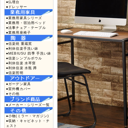
●仏壇台
●ドレッサー
●業務用家具シリーズ
●業務用・宿泊用ベッド
●法事チェア・テーブル
●業務用座椅子
●信楽焼 重蔵窯
●利休信楽手洗い鉢
●MEBIUSU 四季 手洗い鉢
●信楽シンプルボウル
●利休信楽 水琴窟
●利休信楽 水瓶 蹲
●信楽照明
●ガーデン家具
●室外機カバー
●その他
●メーカー・シリーズ一覧
●小物(ミラー・マガジン)
●収納・キャビネット・チ
ェスト