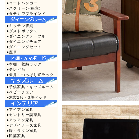
●コートハンガー
●スクリーン(衝立)
●タチカワブラインド
●キッチン収納
●ダストボックス
●ダイニングテーブル
●ダイニングチェア
●ダイニングセット
●座卓
●本棚・収納ラック
●テレビ台
●天井・つっぱり式ラック
●子供家具・キッズルーム
●ベビーチェア
●木製2段・3段ベッド
●アイアン家具
●カントリー調家具
●アジアン家具
●デザイナーズ家具
●籐・ラタン家具
●民芸家具