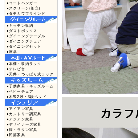
●コートハンガー
●スクリーン(衝立)
●タチカワブラインド
●キッチン収納
●ダストボックス
●ダイニングテーブル
●ダイニングチェア
●ダイニングセット
●座卓
●本棚・収納ラック
●テレビ台
●天井・つっぱり式ラック
●子供家具・キッズルーム
●ベビーチェア
●木製2段・3段ベッド
●アイアン家具
●カントリー調家具
●アジアン家具
●デザイナーズ家具
●籐・ラタン家具
●民芸家具