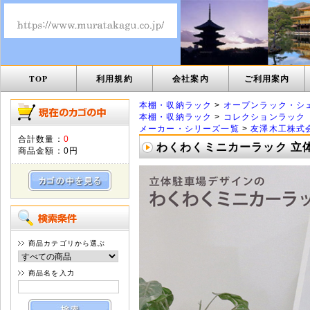
TOP
利用規約
会社案内
ご利用案内
本棚・収納ラック
>
オープンラック・シ
本棚・収納ラック
>
コレクションラック
メーカー・シリーズ一覧
>
友澤木工株式
合計数量：
0
わくわくミニカーラック 立体駐車
商品金額：
0円
商品カテゴリから選ぶ
商品名を入力