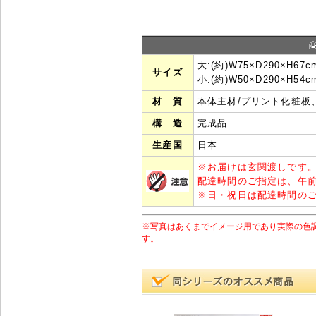
大:(約)W75×D290×H
サイズ
小:(約)W50×D290×H
材 質
本体主材/プリント化粧板
構 造
完成品
生産国
日本
※
お届けは玄関渡しです
配達時間のご指定は、午
※
日・祝日は配達時間の
※写真はあくまでイメージ用であり実際の色
す。