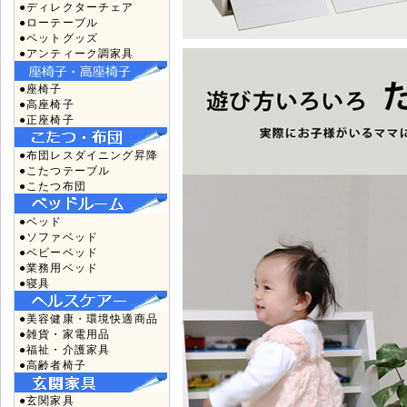
●ディレクターチェア
●ローテーブル
●ペットグッズ
●アンティーク調家具
●座椅子
●高座椅子
●正座椅子
●布団レスダイニング昇降
●こたつテーブル
●こたつ布団
●ベッド
●ソファベッド
●ベビーベッド
●業務用ベッド
●寝具
●美容健康・環境快適商品
●雑貨・家電用品
●福祉・介護家具
●高齢者椅子
●玄関家具