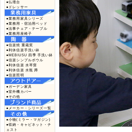
●仏壇台
●ドレッサー
●業務用家具シリーズ
●業務用・宿泊用ベッド
●法事チェア・テーブル
●業務用座椅子
●信楽焼 重蔵窯
●利休信楽手洗い鉢
●MEBIUSU 四季 手洗い鉢
●信楽シンプルボウル
●利休信楽 水琴窟
●利休信楽 水瓶 蹲
●信楽照明
●ガーデン家具
●室外機カバー
●その他
●メーカー・シリーズ一覧
●小物(ミラー・マガジン)
●収納・キャビネット・チ
ェスト