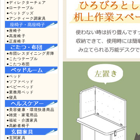
●ディレクターチェア
●ローテーブル
●ペットグッズ
●アンティーク調家具
●座椅子
●高座椅子
●正座椅子
●布団レスダイニング昇降
●こたつテーブル
●こたつ布団
●ベッド
●ソファベッド
●ベビーベッド
●業務用ベッド
●寝具
●美容健康・環境快適商品
●雑貨・家電用品
●福祉・介護家具
●高齢者椅子
●玄関家具