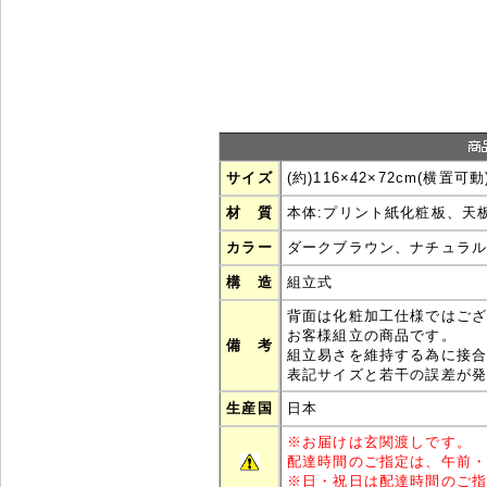
サイズ
(約)116×42×72cm(横置可動
材 質
本体:プリント紙化粧板、天
カラー
ダークブラウン、ナチュラ
構 造
組立式
背面は化粧加工仕様ではご
お客様組立の商品です。
備 考
組立易さを維持する為に接
表記サイズと若干の誤差が
生産国
日本
※
お届けは玄関渡しです。
配達時間のご指定は、午前
※
日・祝日は配達時間のご