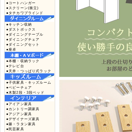
●コートハンガー
●スクリーン(衝立)
●タチカワブラインド
●キッチン収納
●ダストボックス
●ダイニングテーブル
●ダイニングチェア
●ダイニングセット
●座卓
●本棚・収納ラック
●テレビ台
●天井・つっぱり式ラック
●子供家具・キッズルーム
●ベビーチェア
●木製2段・3段ベッド
●アイアン家具
●カントリー調家具
●アジアン家具
●デザイナーズ家具
●籐・ラタン家具
●民芸家具