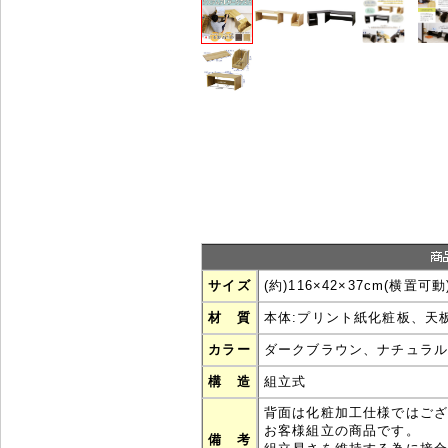
サイズ
(約)116×42×37cm(横置可動
材 質
本体:プリント紙化粧板、天
カラー
ダークブラウン、ナチュラ
構 造
組立式
背面は化粧加工仕様ではご
お客様組立の商品です。
備 考