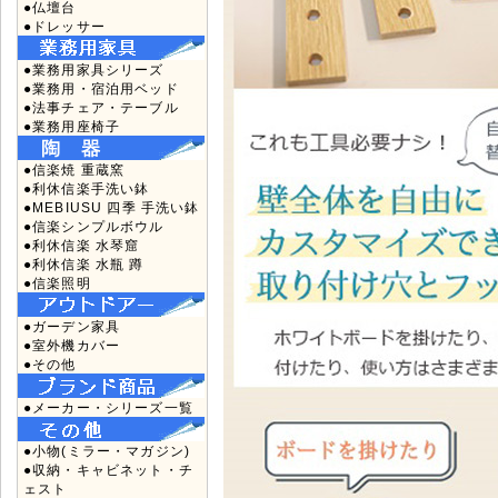
●仏壇台
●ドレッサー
●業務用家具シリーズ
●業務用・宿泊用ベッド
●法事チェア・テーブル
●業務用座椅子
●信楽焼 重蔵窯
●利休信楽手洗い鉢
●MEBIUSU 四季 手洗い鉢
●信楽シンプルボウル
●利休信楽 水琴窟
●利休信楽 水瓶 蹲
●信楽照明
●ガーデン家具
●室外機カバー
●その他
●メーカー・シリーズ一覧
●小物(ミラー・マガジン)
●収納・キャビネット・チ
ェスト