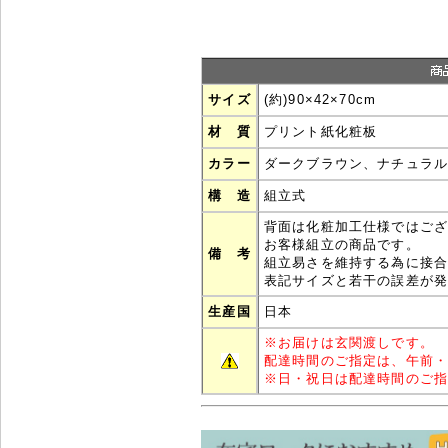
サイズ
(約)90×42×70cm
材 質
プリント紙化粧板
カラー
ダークブラウン、ナチュラ
構 造
組立式
背面は化粧加工仕様ではご
お客様組立の商品です。
備 考
組立易さを維持する為に接
表記サイズと若干の誤差が
生産国
日本
※
お届けは玄関渡しです。
配達時間のご指定は、午前
※
日・祝日は配達時間のご