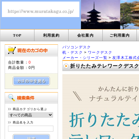
TOP
利用規約
会社案内
ご利用案内
パソコンデスク
机・デスク
>
ワークデスク
メーカー・シリーズ一覧
>
友澤木工株式
合計数量：
0
折りたたみテレワークデスク D
商品金額：
0円
商品カテゴリから選ぶ
商品名を入力