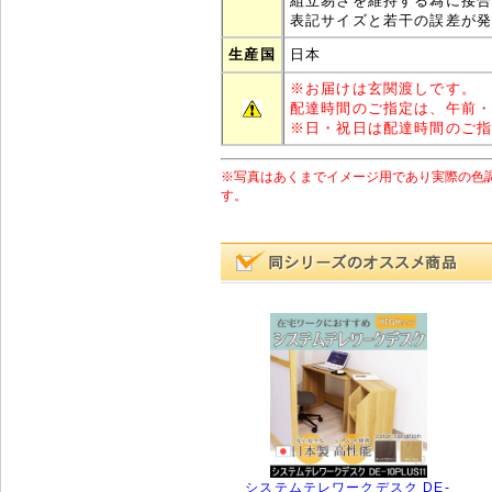
組立易さを維持する為に接
表記サイズと若干の誤差が
生産国
日本
※
お届けは玄関渡しです。
配達時間のご指定は、午前
※
日・祝日は配達時間のご
※写真はあくまでイメージ用であり実際の色
す。
システムテレワークデスク DE-