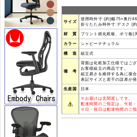
使用時外寸:(約)幅75×奥行46
サイズ
折りたたみ時外寸:デスク (約)7
材 質
プリント紙化粧板、ポリ板(
カラー
シャビーナチュラル
構 造
組立式
背面は化粧加工仕様ではご
お客様組立の商品です。
備 考
組立易さを維持する為に接
表記サイズと若干の誤差が
生産国
日本
※
お届けは玄関渡しです。
配達時間のご指定は、午前
※
日・祝日は配達時間のご