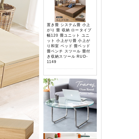
置き畳 システム畳 小上
がり 畳 収納 ロータイプ
幅120 畳ユニット ユニ
ット 小上がり畳 小上が
り和室 ベッド 畳ベッド
畳ベンチ スツール 畳付
き収納スツール RUD-
1149