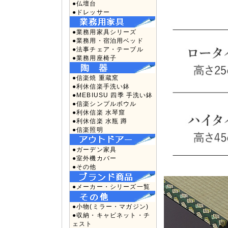
●仏壇台
●ドレッサー
●業務用家具シリーズ
●業務用・宿泊用ベッド
●法事チェア・テーブル
●業務用座椅子
●信楽焼 重蔵窯
●利休信楽手洗い鉢
●MEBIUSU 四季 手洗い鉢
●信楽シンプルボウル
●利休信楽 水琴窟
●利休信楽 水瓶 蹲
●信楽照明
●ガーデン家具
●室外機カバー
●その他
●メーカー・シリーズ一覧
●小物(ミラー・マガジン)
●収納・キャビネット・チ
ェスト