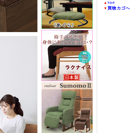
▲
TOP
買物カゴへ
▼