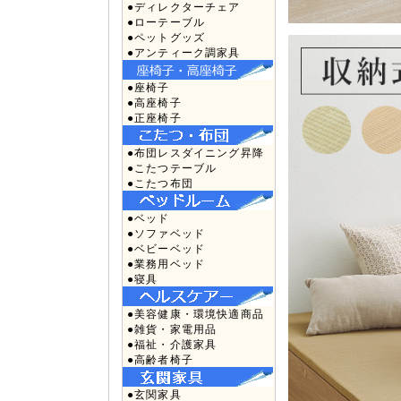
●ディレクターチェア
●ローテーブル
●ペットグッズ
●アンティーク調家具
●座椅子
●高座椅子
●正座椅子
●布団レスダイニング昇降
●こたつテーブル
●こたつ布団
●ベッド
●ソファベッド
●ベビーベッド
●業務用ベッド
●寝具
●美容健康・環境快適商品
●雑貨・家電用品
●福祉・介護家具
●高齢者椅子
●玄関家具