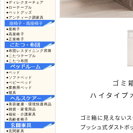
●ディレクターチェア
●ローテーブル
●ペットグッズ
●アンティーク調家具
●座椅子
●高座椅子
●正座椅子
●布団レスダイニング昇降
●こたつテーブル
●こたつ布団
●ベッド
●ソファベッド
●ベビーベッド
●業務用ベッド
●寝具
●美容健康・環境快適商品
●雑貨・家電用品
●福祉・介護家具
●高齢者椅子
●玄関家具