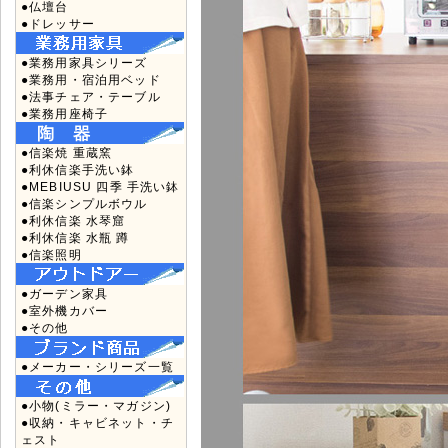
●仏壇台
●ドレッサー
●業務用家具シリーズ
●業務用・宿泊用ベッド
●法事チェア・テーブル
●業務用座椅子
●信楽焼 重蔵窯
●利休信楽手洗い鉢
●MEBIUSU 四季 手洗い鉢
●信楽シンプルボウル
●利休信楽 水琴窟
●利休信楽 水瓶 蹲
●信楽照明
●ガーデン家具
●室外機カバー
●その他
●メーカー・シリーズ一覧
●小物(ミラー・マガジン)
●収納・キャビネット・チ
ェスト