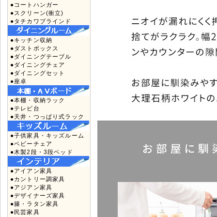
●コートハンガー
●スクリーン(衝立)
●タチカワブラインド
●キッチン収納
●ダストボックス
●ダイニングテーブル
●ダイニングチェア
●ダイニングセット
●座卓
●本棚・収納ラック
●テレビ台
●天井・つっぱり式ラック
●子供家具・キッズルーム
●ベビーチェア
●木製2段・3段ベッド
●アイアン家具
●カントリー調家具
●アジアン家具
●デザイナーズ家具
●籐・ラタン家具
●民芸家具