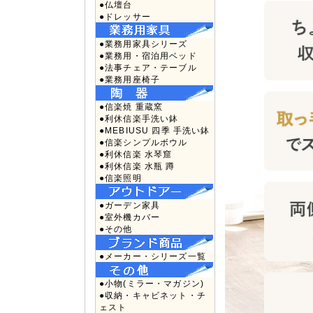
●仏壇台
●ドレッサー
●業務用家具シリーズ
●業務用・宿泊用ベッド
●法事チェア・テーブル
●業務用座椅子
●信楽焼 重蔵窯
●利休信楽手洗い鉢
●MEBIUSU 四季 手洗い鉢
●信楽シンプルボウル
●利休信楽 水琴窟
●利休信楽 水瓶 蹲
●信楽照明
●ガーデン家具
●室外機カバー
●その他
●メーカー・シリーズ一覧
●小物(ミラー・マガジン)
●収納・キャビネット・チ
ェスト