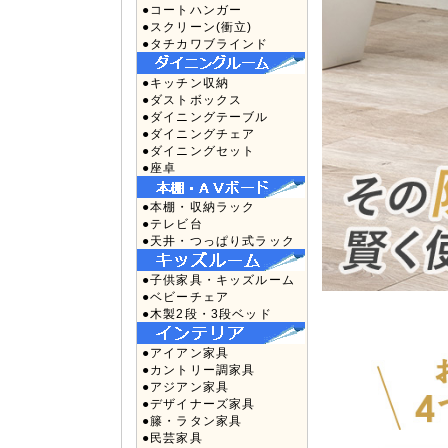
●コートハンガー
●スクリーン(衝立)
●タチカワブラインド
●キッチン収納
●ダストボックス
●ダイニングテーブル
●ダイニングチェア
●ダイニングセット
●座卓
●本棚・収納ラック
●テレビ台
●天井・つっぱり式ラック
●子供家具・キッズルーム
●ベビーチェア
●木製2段・3段ベッド
●アイアン家具
●カントリー調家具
●アジアン家具
●デザイナーズ家具
●籐・ラタン家具
●民芸家具