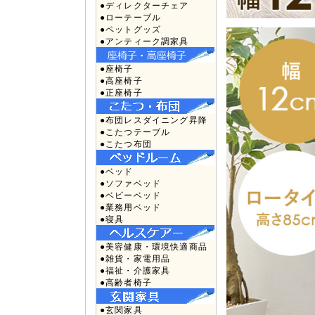
●ディレクターチェア
●ローテーブル
●ペットグッズ
●アンティーク調家具
●座椅子
●高座椅子
●正座椅子
●布団レスダイニング昇降
●こたつテーブル
●こたつ布団
●ベッド
●ソファベッド
●ベビーベッド
●業務用ベッド
●寝具
●美容健康・環境快適商品
●雑貨・家電用品
●福祉・介護家具
●高齢者椅子
●玄関家具