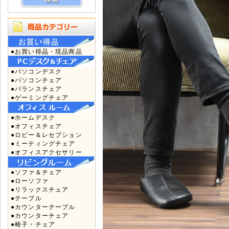
●お買い得品・現品商品
●パソコンデスク
●パソコンチェア
●バランスチェア
●ゲーミングチェア
●ホームデスク
●オフィスチェア
●ロビー＆レセプション
●ミーティングチェア
●オフィスアクセサリー
●ソファ＆チェア
●ローソファ
●リラックスチェア
●テーブル
●カウンターテーブル
●カウンターチェア
●椅子・チェア