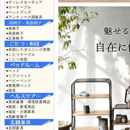
●ディレクターチェア
●ローテーブル
●ペットグッズ
●アンティーク調家具
●座椅子
●高座椅子
●正座椅子
●布団レスダイニング昇降
●こたつテーブル
●こたつ布団
●ベッド
●ソファベッド
●ベビーベッド
●業務用ベッド
●寝具
●美容健康・環境快適商品
●雑貨・家電用品
●福祉・介護家具
●高齢者椅子
●玄関家具