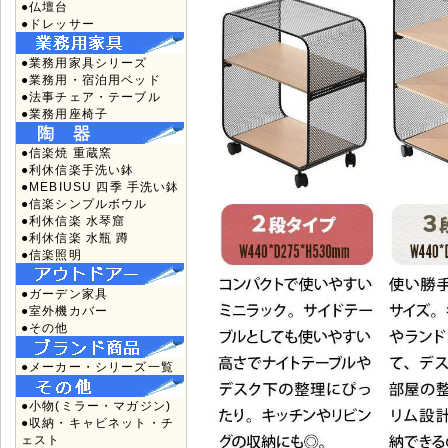
●仏壇台
●ドレッサー
●業務用家具シリーズ
●業務用・宿泊用ベッド
●法事チェア・テーブル
●業務用座椅子
●信楽焼 重蔵窯
●利休信楽手洗い鉢
●MEBIUSU 四季 手洗い鉢
●信楽シンプルボウル
●利休信楽 水琴窟
●利休信楽 水瓶 蹲
●信楽照明
●ガーデン家具
●室外機カバー
●その他
●メーカー・シリーズ一覧
●小物(ミラー・マガジン)
●収納・キャビネット・チ
ェスト