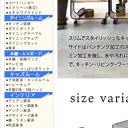
●コートハンガー
●スクリーン(衝立)
●タチカワブラインド
●キッチン収納
●ダストボックス
●ダイニングテーブル
●ダイニングチェア
●ダイニングセット
●座卓
●本棚・収納ラック
●テレビ台
●天井・つっぱり式ラック
●子供家具・キッズルーム
●ベビーチェア
●木製2段・3段ベッド
●アイアン家具
●カントリー調家具
●アジアン家具
●デザイナーズ家具
●籐・ラタン家具
●民芸家具