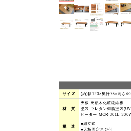
サイズ
(約)幅120×奥行75×高さ40
天板:天然木化粧繊維板
材 質
塗装:ウレタン樹脂塗装(UV
ヒーター:MCR-301E 
■組立式
構 造
■天板固定ネジ付