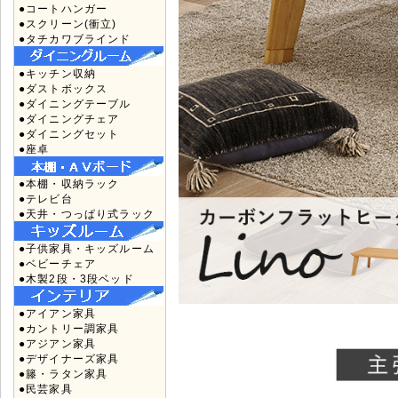
●コートハンガー
●スクリーン(衝立)
●タチカワブラインド
●キッチン収納
●ダストボックス
●ダイニングテーブル
●ダイニングチェア
●ダイニングセット
●座卓
●本棚・収納ラック
●テレビ台
●天井・つっぱり式ラック
●子供家具・キッズルーム
●ベビーチェア
●木製2段・3段ベッド
●アイアン家具
●カントリー調家具
●アジアン家具
●デザイナーズ家具
●籐・ラタン家具
●民芸家具