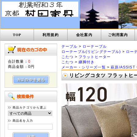
TOP
利用規約
会社案内
ご利用案内
テーブル
>
ローテーブル
ローテーブル(リビングテーブル)
>
ロー
こたつ
>
フラットヒーター
合計数量：
0
こたつ
>
継脚付き
商品金額：
0円
メーカー・シリーズ一覧
>
萩原/ASSIST
リビングコタツ フラットヒー
商品カテゴリから選ぶ
商品名を入力