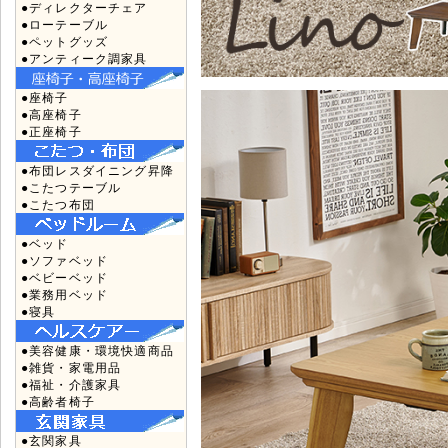
●ディレクターチェア
●ローテーブル
●ペットグッズ
●アンティーク調家具
●座椅子
●高座椅子
●正座椅子
●布団レスダイニング昇降
●こたつテーブル
●こたつ布団
●ベッド
●ソファベッド
●ベビーベッド
●業務用ベッド
●寝具
●美容健康・環境快適商品
●雑貨・家電用品
●福祉・介護家具
●高齢者椅子
●玄関家具