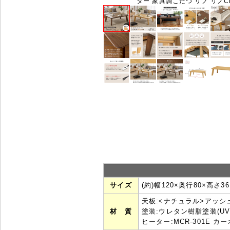
ター 家具調こたつ リノ リノCF
サイズ
(約)幅120×奥行80×高さ36
天板:<ナチュラル>アッシ
材 質
塗装:ウレタン樹脂塗装(UV
ヒーター:MCR-301E 