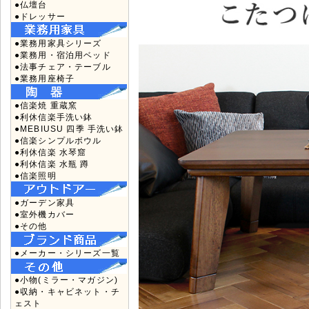
●仏壇台
●ドレッサー
●業務用家具シリーズ
●業務用・宿泊用ベッド
●法事チェア・テーブル
●業務用座椅子
●信楽焼 重蔵窯
●利休信楽手洗い鉢
●MEBIUSU 四季 手洗い鉢
●信楽シンプルボウル
●利休信楽 水琴窟
●利休信楽 水瓶 蹲
●信楽照明
●ガーデン家具
●室外機カバー
●その他
●メーカー・シリーズ一覧
●小物(ミラー・マガジン)
●収納・キャビネット・チ
ェスト