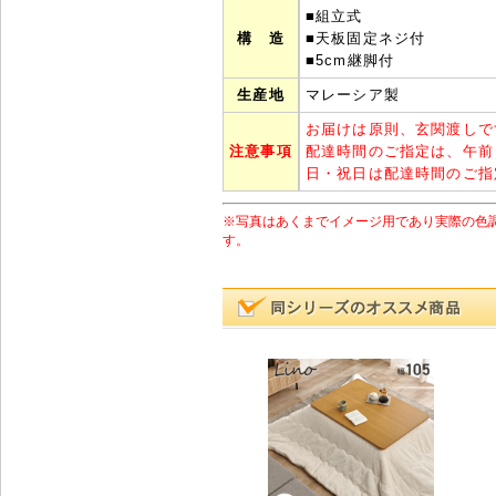
■組立式
構 造
■天板固定ネジ付
■5cm継脚付
生産地
マレーシア製
お届けは原則、玄関渡しで
注意事項
配達時間のご指定は、午前
日・祝日は配達時間のご指
※写真はあくまでイメージ用であり実際の色
す。